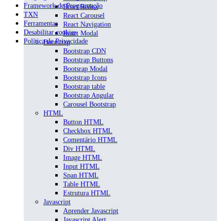
Framework de Programação
React Redux
TXN
React Carousel
Ferramentas
React Navigation
Desabilitar cookies
React Modal
Política de Privacidade
Bootstrap
Bootstrap CDN
Bootstrap Buttons
Bootsrap Modal
Bootstrap Icons
Bootstrap table
Bootstrap Angular
Carousel Bootstrap
HTML
Button HTML
Checkbox HTML
Comentário HTML
Div HTML
Image HTML
Input HTML
Span HTML
Table HTML
Estrutura HTML
Javascript
Aprender Javascript
Javascript Alert