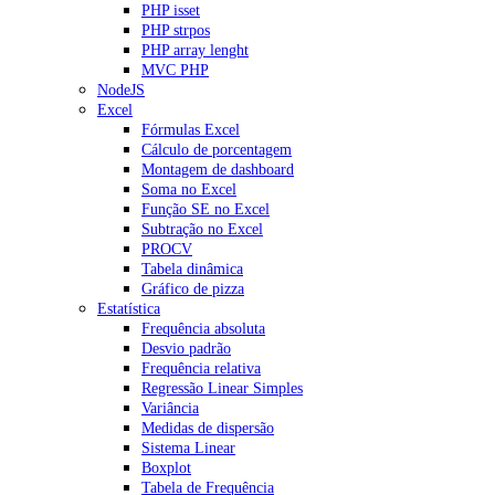
PHP isset
PHP strpos
PHP array lenght
MVC PHP
NodeJS
Excel
Fórmulas Excel
Cálculo de porcentagem
Montagem de dashboard
Soma no Excel
Função SE no Excel
Subtração no Excel
PROCV
Tabela dinâmica
Gráfico de pizza
Estatística
Frequência absoluta
Desvio padrão
Frequência relativa
Regressão Linear Simples
Variância
Medidas de dispersão
Sistema Linear
Boxplot
Tabela de Frequência