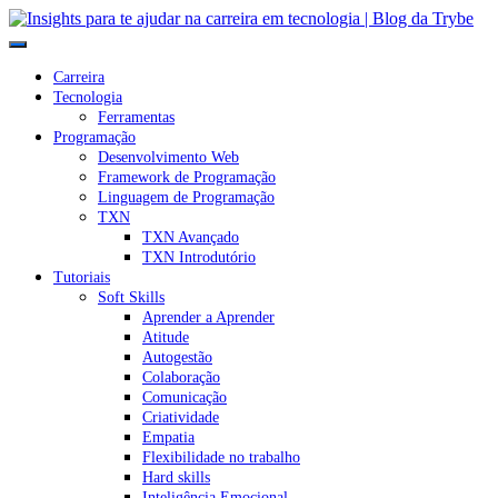
Carreira
Tecnologia
Ferramentas
Programação
Desenvolvimento Web
Framework de Programação
Linguagem de Programação
TXN
TXN Avançado
TXN Introdutório
Tutoriais
Soft Skills
Aprender a Aprender
Atitude
Autogestão
Colaboração
Comunicação
Criatividade
Empatia
Flexibilidade no trabalho
Hard skills
Inteligência Emocional