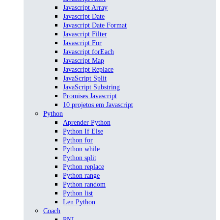
Javascript Array
Javascript Date
Javascript Date Format
Javascript Filter
Javascript For
Javascript forEach
Javascript Map
Javascript Replace
JavaScript Split
JavaScript Substring
Promises Javascript
10 projetos em Javascript
Python
Aprender Python
Python If Else
Python for
Python while
Python split
Python replace
Python range
Python random
Python list
Len Python
Coach
PNL