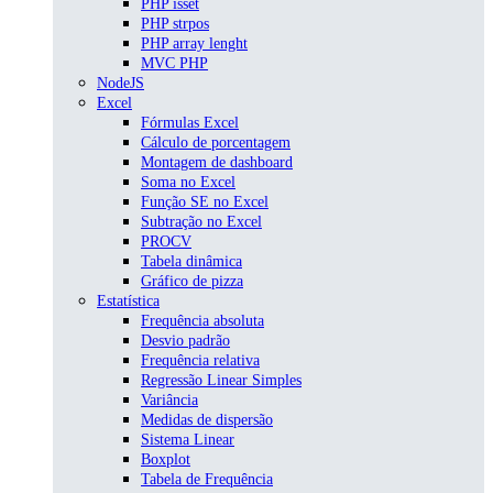
PHP isset
PHP strpos
PHP array lenght
MVC PHP
NodeJS
Excel
Fórmulas Excel
Cálculo de porcentagem
Montagem de dashboard
Soma no Excel
Função SE no Excel
Subtração no Excel
PROCV
Tabela dinâmica
Gráfico de pizza
Estatística
Frequência absoluta
Desvio padrão
Frequência relativa
Regressão Linear Simples
Variância
Medidas de dispersão
Sistema Linear
Boxplot
Tabela de Frequência