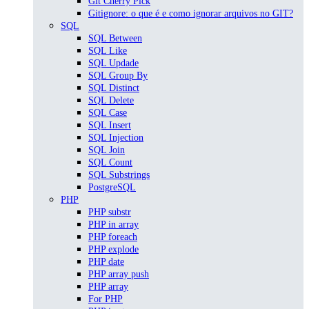
Git Cherry Pick
Gitignore: o que é e como ignorar arquivos no GIT?
SQL
SQL Between
SQL Like
SQL Updade
SQL Group By
SQL Distinct
SQL Delete
SQL Case
SQL Insert
SQL Injection
SQL Join
SQL Count
SQL Substrings
PostgreSQL
PHP
PHP substr
PHP in array
PHP foreach
PHP explode
PHP date
PHP array push
PHP array
For PHP