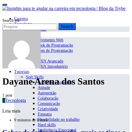
Carreira
Search for:
Tecnologia
Search
Ferramentas
Programação
Desenvolvimento Web
Framework de Programação
Linguagem de Programação
TXN
TXN Avançado
TXN Introdutório
Tutoriais
Soft Skills
Dayane Arena dos Santos
Aprender a Aprender
Atitude
Autogestão
1 post
Colaboração
T
Tecnologia
Comunicação
Criatividade
Leia mais
Empatia
Flexibilidade no trabalho
9 minutos de leitura
Hard skills
Inteligência Emocional