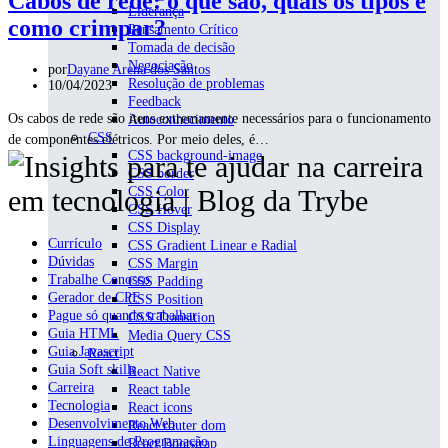
Cabos de rede: o que são, quais os tipos e
Liderança
como crimpar?
Pensamento Crítico
Tomada de decisão
Negociação
por
Dayane Arena dos Santos
Resolução de problemas
10/04/2023
Feedback
Os cabos de rede são itens extremamente necessários para o funcionamento
Autoconhecimento
CSS
de componentes elétricos. Por meio deles, é…
CSS background-image
CSS border
CSS Color
CSS Hover
CSS Display
Currículo
CSS Gradient Linear e Radial
Dúvidas
CSS Margin
Trabalhe Conosco
CSS Padding
Gerador de CPF
CSS Position
Pague só quando trabalhar
CSS Transition
Guia HTML
Media Query CSS
Guia Javascript
React
Guia Soft skills
React Native
Carreira
React table
Tecnologia
React icons
Desenvolvimento Web
React router dom
Linguagens de Programação
React Bootstrap