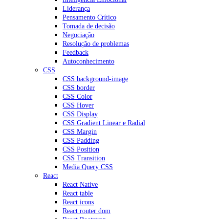
Liderança
Pensamento Crítico
Tomada de decisão
Negociação
Resolução de problemas
Feedback
Autoconhecimento
CSS
CSS background-image
CSS border
CSS Color
CSS Hover
CSS Display
CSS Gradient Linear e Radial
CSS Margin
CSS Padding
CSS Position
CSS Transition
Media Query CSS
React
React Native
React table
React icons
React router dom