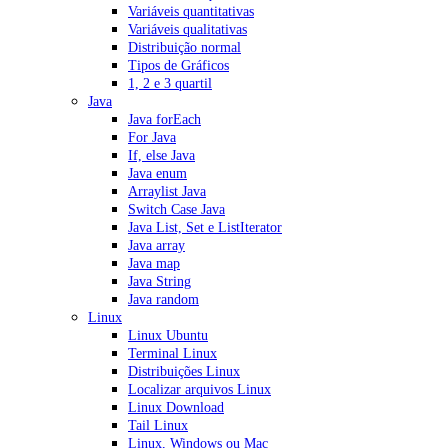
Variáveis quantitativas
Variáveis qualitativas
Distribuição normal
Tipos de Gráficos
1, 2 e 3 quartil
Java
Java forEach
For Java
If, else Java
Java enum
Arraylist Java
Switch Case Java
Java List, Set e ListIterator
Java array
Java map
Java String
Java random
Linux
Linux Ubuntu
Terminal Linux
Distribuições Linux
Localizar arquivos Linux
Linux Download
Tail Linux
Linux, Windows ou Mac