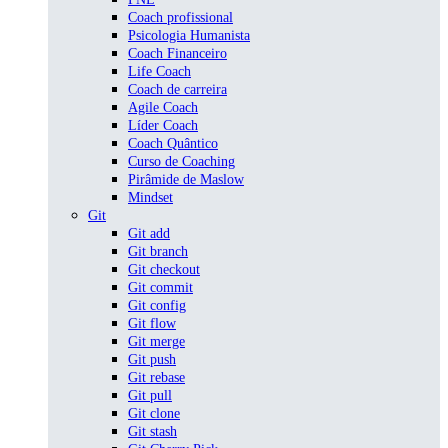
Coach profissional
Psicologia Humanista
Coach Financeiro
Life Coach
Coach de carreira
Agile Coach
Líder Coach
Coach Quântico
Curso de Coaching
Pirâmide de Maslow
Mindset
Git
Git add
Git branch
Git checkout
Git commit
Git config
Git flow
Git merge
Git push
Git rebase
Git pull
Git clone
Git stash