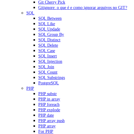
Git Cherry Pick
Gitignore: o que é e como ignorar arquivos no GIT?
SQL
SQL Between
SQL Like
SQL Updade
SQL Group By
SQL Distinct
SQL Delete
SQL Case
SQL Insert
SQL Injection
SQL Join
SQL Count
SQL Substrings
PostgreSQL
PHP
PHP substr
PHP in array
PHP foreach
PHP explode
PHP date
PHP array push
PHP array
For PHP