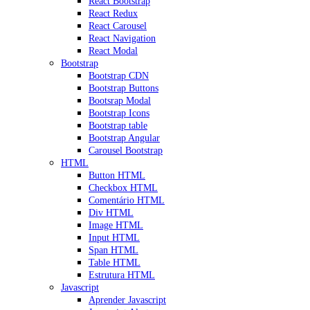
React Bootstrap
React Redux
React Carousel
React Navigation
React Modal
Bootstrap
Bootstrap CDN
Bootstrap Buttons
Bootsrap Modal
Bootstrap Icons
Bootstrap table
Bootstrap Angular
Carousel Bootstrap
HTML
Button HTML
Checkbox HTML
Comentário HTML
Div HTML
Image HTML
Input HTML
Span HTML
Table HTML
Estrutura HTML
Javascript
Aprender Javascript