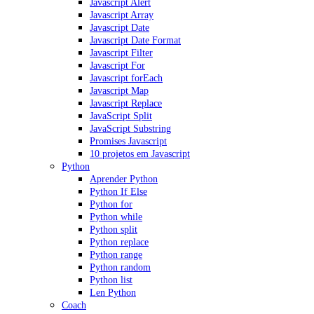
Javascript Alert
Javascript Array
Javascript Date
Javascript Date Format
Javascript Filter
Javascript For
Javascript forEach
Javascript Map
Javascript Replace
JavaScript Split
JavaScript Substring
Promises Javascript
10 projetos em Javascript
Python
Aprender Python
Python If Else
Python for
Python while
Python split
Python replace
Python range
Python random
Python list
Len Python
Coach