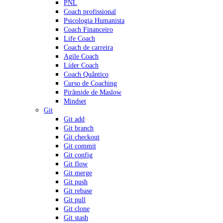
PNL
Coach profissional
Psicologia Humanista
Coach Financeiro
Life Coach
Coach de carreira
Agile Coach
Líder Coach
Coach Quântico
Curso de Coaching
Pirâmide de Maslow
Mindset
Git
Git add
Git branch
Git checkout
Git commit
Git config
Git flow
Git merge
Git push
Git rebase
Git pull
Git clone
Git stash