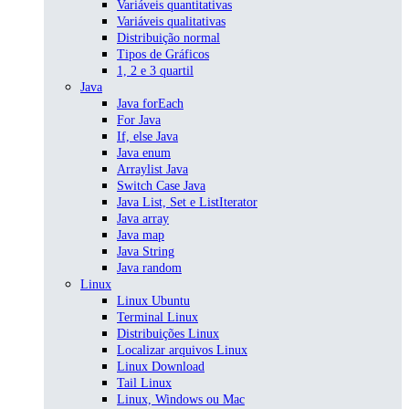
Variáveis quantitativas
Variáveis qualitativas
Distribuição normal
Tipos de Gráficos
1, 2 e 3 quartil
Java
Java forEach
For Java
If, else Java
Java enum
Arraylist Java
Switch Case Java
Java List, Set e ListIterator
Java array
Java map
Java String
Java random
Linux
Linux Ubuntu
Terminal Linux
Distribuições Linux
Localizar arquivos Linux
Linux Download
Tail Linux
Linux, Windows ou Mac