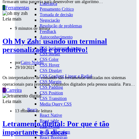
firmaram uma parceria para desenvolver um algoritmo…
Liderança
F
Ferramentas
Pensamento Crítico
Tomada de decisão
Leia mais
Negociação
Resolução de problemas
9 minutos de leitura
Feedback
Autoconhecimento
Oh My Zsh: usando um terminal
CSS
personalizado e produtivo!
CSS background-image
CSS border
CSS Color
por
Cairo Noleto
CSS Hover
29/10/2021
CSS Display
CSS Gradient Linear e Radial
Os interpretadores de comando são ferramentas utilizadas nos sistemas
CSS Margin
operacionais para processar comandos digitados pela pessoa usuária. Para…
CSS Padding
C
Carreira
CSS Position
CSS Transition
Leia mais
Media Query CSS
React
13 minutos de leitura
React Native
React table
Letramento digital: Por que é tão
React icons
importante e 5 dicas
React router dom
React Bootstrap