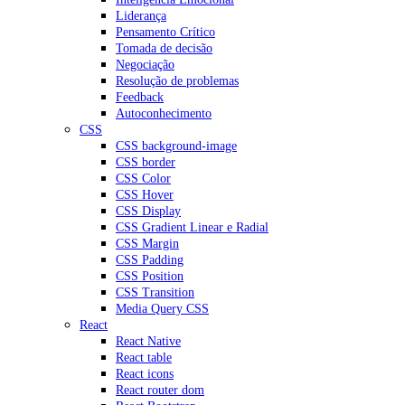
Liderança
Pensamento Crítico
Tomada de decisão
Negociação
Resolução de problemas
Feedback
Autoconhecimento
CSS
CSS background-image
CSS border
CSS Color
CSS Hover
CSS Display
CSS Gradient Linear e Radial
CSS Margin
CSS Padding
CSS Position
CSS Transition
Media Query CSS
React
React Native
React table
React icons
React router dom