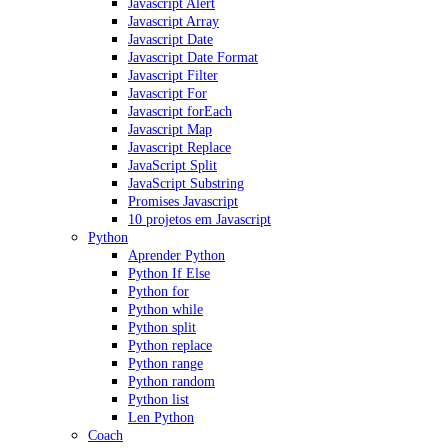
Javascript Alert
Javascript Array
Javascript Date
Javascript Date Format
Javascript Filter
Javascript For
Javascript forEach
Javascript Map
Javascript Replace
JavaScript Split
JavaScript Substring
Promises Javascript
10 projetos em Javascript
Python
Aprender Python
Python If Else
Python for
Python while
Python split
Python replace
Python range
Python random
Python list
Len Python
Coach