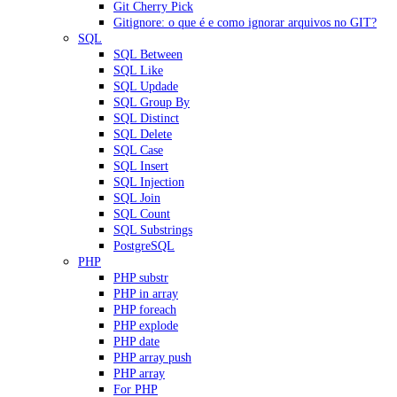
Git Cherry Pick
Gitignore: o que é e como ignorar arquivos no GIT?
SQL
SQL Between
SQL Like
SQL Updade
SQL Group By
SQL Distinct
SQL Delete
SQL Case
SQL Insert
SQL Injection
SQL Join
SQL Count
SQL Substrings
PostgreSQL
PHP
PHP substr
PHP in array
PHP foreach
PHP explode
PHP date
PHP array push
PHP array
For PHP