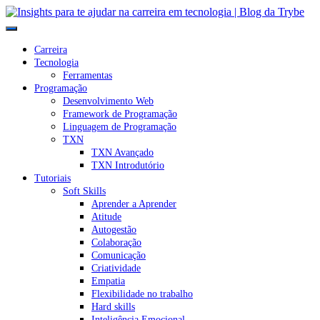
Carreira
Tecnologia
Ferramentas
Programação
Desenvolvimento Web
Framework de Programação
Linguagem de Programação
TXN
TXN Avançado
TXN Introdutório
Tutoriais
Soft Skills
Aprender a Aprender
Atitude
Autogestão
Colaboração
Comunicação
Criatividade
Empatia
Flexibilidade no trabalho
Hard skills
Inteligência Emocional