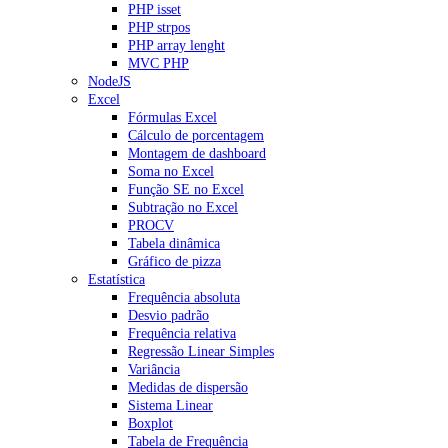
PHP isset
PHP strpos
PHP array lenght
MVC PHP
NodeJS
Excel
Fórmulas Excel
Cálculo de porcentagem
Montagem de dashboard
Soma no Excel
Função SE no Excel
Subtração no Excel
PROCV
Tabela dinâmica
Gráfico de pizza
Estatística
Frequência absoluta
Desvio padrão
Frequência relativa
Regressão Linear Simples
Variância
Medidas de dispersão
Sistema Linear
Boxplot
Tabela de Frequência