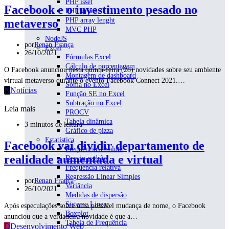
PHP isset
Facebook e o investimento pesado no
PHP strpos
PHP array lenght
metaverso
MVC PHP
NodeJS
por
Renan França
Excel
26/10/2021
Fórmulas Excel
Cálculo de porcentagem
O Facebook anunciou nesta quinta-feira (28) novidades sobre seu ambiente
Montagem de dashboard
virtual metaverso durante o evento Facebook Connect 2021.…
Soma no Excel
N
Notícias
Função SE no Excel
Subtração no Excel
Leia mais
PROCV
Tabela dinâmica
3 minutos de leitura
Gráfico de pizza
Estatística
Facebook vai dividir departamento de
Frequência absoluta
realidade aumentada e virtual
Desvio padrão
Frequência relativa
Regressão Linear Simples
por
Renan França
Variância
26/10/2021
Medidas de dispersão
Sistema Linear
Após especulações sobre uma possível mudança de nome, o Facebook
Boxplot
anunciou que a verdadeira novidade é que a…
Tabela de Frequência
D
Desenvolvimento Web