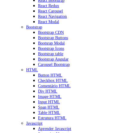
React Bootstrap
React Redux
React Carousel
React Navigation
React Modal
Bootstrap
Bootstrap CDN
Bootstrap Buttons
Bootsrap Modal
Bootstrap Icons
Bootstrap table
Bootstrap Angular
Carousel Bootstrap
HTML
Button HTML
Checkbox HTML
Comentário HTML
Div HTML
Image HTML
Input HTML
Span HTML
Table HTML
Estrutura HTML
Javascript
Aprender Javascript