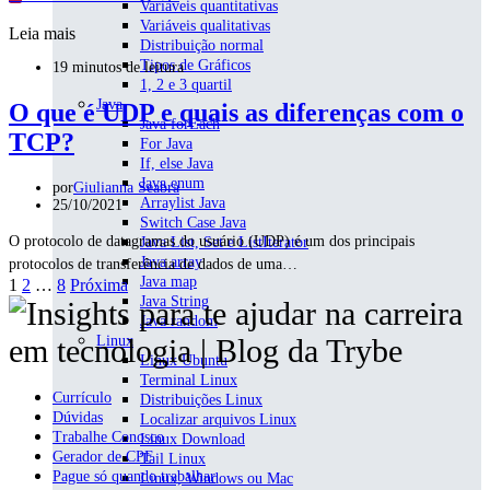
Variáveis quantitativas
Variáveis qualitativas
Leia mais
Distribuição normal
Tipos de Gráficos
19 minutos de leitura
1, 2 e 3 quartil
Java
O que é UDP e quais as diferenças com o
Java forEach
TCP?
For Java
If, else Java
Java enum
por
Giulianna Seabra
Arraylist Java
25/10/2021
Switch Case Java
O protocolo de datagramas do usuário (UDP) é um dos principais
Java List, Set e ListIterator
Java array
protocolos de transferência de dados de uma…
Java map
Paginação
1
2
…
8
Próxima
Java String
de
Java random
Linux
posts
Linux Ubuntu
Terminal Linux
Currículo
Distribuições Linux
Dúvidas
Localizar arquivos Linux
Trabalhe Conosco
Linux Download
Gerador de CPF
Tail Linux
Pague só quando trabalhar
Linux, Windows ou Mac