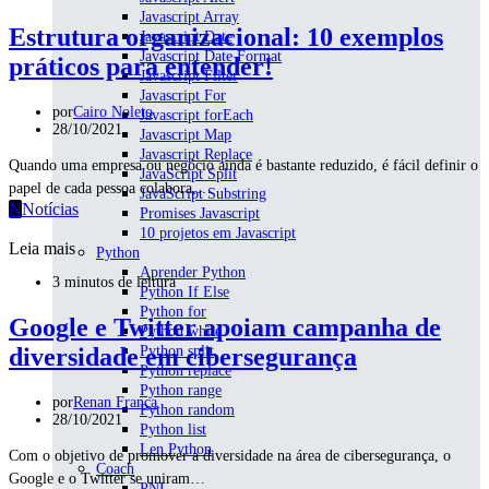
Javascript Array
Estrutura organizacional: 10 exemplos
Javascript Date
Javascript Date Format
práticos para entender!
Javascript Filter
Javascript For
por
Cairo Noleto
Javascript forEach
28/10/2021
Javascript Map
Javascript Replace
Quando uma empresa ou negócio ainda é bastante reduzido, é fácil definir o
JavaScript Split
papel de cada pessoa colabora,…
JavaScript Substring
N
Notícias
Promises Javascript
10 projetos em Javascript
Leia mais
Python
Aprender Python
3 minutos de leitura
Python If Else
Python for
Google e Twitter apoiam campanha de
Python while
diversidade em cibersegurança
Python split
Python replace
Python range
por
Renan França
Python random
28/10/2021
Python list
Len Python
Com o objetivo de promover a diversidade na área de cibersegurança, o
Coach
Google e o Twitter se uniram…
PNL