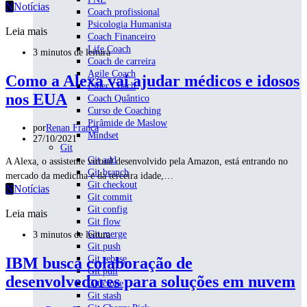
N
Notícias
Coach profissional
Psicologia Humanista
Leia mais
Coach Financeiro
Life Coach
3 minutos de leitura
Coach de carreira
Agile Coach
Como a Alexa vai ajudar médicos e idosos
Líder Coach
nos EUA
Coach Quântico
Curso de Coaching
Pirâmide de Maslow
por
Renan França
Mindset
27/10/2021
Git
Git add
A Alexa, o assistente virtual desenvolvido pela Amazon, está entrando no
Git branch
mercado da medicina e da terceira idade,…
Git checkout
N
Notícias
Git commit
Git config
Leia mais
Git flow
Git merge
3 minutos de leitura
Git push
Git rebase
IBM busca colaboração de
Git pull
desenvolvedores para soluções em nuvem
Git clone
Git stash