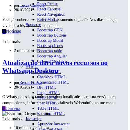
React Redux
por
Lucas Custódio
React Carousel
28/10/2021
React Navigation
React Modal
Você já conhece o conceito de “Letramento digital”? Nos dias de hoje,
Bootstrap
vivemos a inserção na vida adulta…
Bootstrap CDN
N
Notícias
Bootstrap Buttons
Bootsrap Modal
Leia mais
Bootstrap Icons
2 minutos de leitura
Bootstrap table
Bootstrap Angular
Atualização dará novos recursos ao
Carousel Bootstrap
HTML
Whatsapp Desktop
Button HTML
Checkbox HTML
Comentário HTML
por
Renan França
28/10/2021
Div HTML
Image HTML
O Whatsapp está testando novas funcionalidades para sua versão para
Input HTML
computadores, informa o site especializado Wabetainfo, ao mesmo…
Span HTML
C
Carreira
Table HTML
Estrutura HTML
Leia mais
Javascript
Aprender Javascript
10 minutos de leitura
Javascript Alert