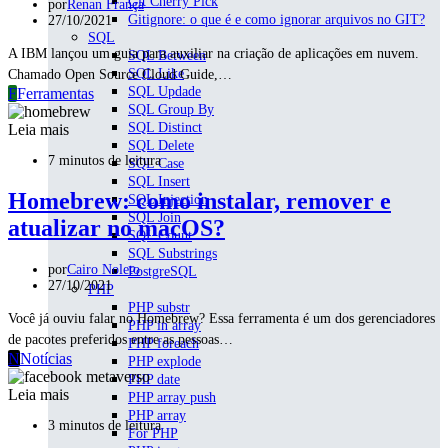
Git Cherry Pick
por
Renan França
Gitignore: o que é e como ignorar arquivos no GIT?
27/10/2021
SQL
A IBM lançou um guia para auxiliar na criação de aplicações em nuvem.
SQL Between
SQL Like
Chamado Open Source Cloud Guide,…
SQL Updade
F
Ferramentas
SQL Group By
SQL Distinct
Leia mais
SQL Delete
7 minutos de leitura
SQL Case
SQL Insert
Homebrew: como instalar, remover e
SQL Injection
SQL Join
atualizar no macOS?
SQL Count
SQL Substrings
por
Cairo Noleto
PostgreSQL
27/10/2021
PHP
PHP substr
Você já ouviu falar no Homebrew? Essa ferramenta é um dos gerenciadores
PHP in array
de pacotes preferidos entre as pessoas…
PHP foreach
N
Notícias
PHP explode
PHP date
Leia mais
PHP array push
PHP array
3 minutos de leitura
For PHP