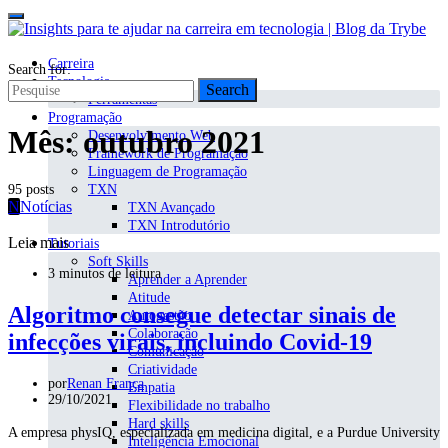
Carreira
Search for:
Tecnologia
Search
Ferramentas
Programação
Mês:
outubro 2021
Desenvolvimento Web
Framework de Programação
Linguagem de Programação
95 posts
TXN
N
Notícias
TXN Avançado
TXN Introdutório
Leia mais
Tutoriais
Soft Skills
3 minutos de leitura
Aprender a Aprender
Atitude
Algoritmo consegue detectar sinais de
Autogestão
Colaboração
infecções virais, incluindo Covid-19
Comunicação
Criatividade
por
Renan França
Empatia
29/10/2021
Flexibilidade no trabalho
Hard skills
A empresa physIQ, especializada em medicina digital, e a Purdue University
Inteligência Emocional