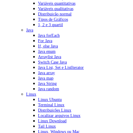
Variáveis quantitativas
Variáveis qualitativas
Distribuição normal
Tipos de Gráficos
1, 2 e 3 quartil
Java
Java forEach
For Java
If, else Java
Java enum
Arraylist Java
Switch Case Java
Java List, Set e ListIterator
Java array
Java map
Java String
Java random
Linux
Linux Ubuntu
Terminal Linux
Distribuições Linux
Localizar arquivos Linux
Linux Download
Tail Linux
Linux, Windows ou Mac