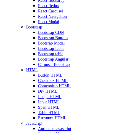
React Bootstrap
React Redux
React Carousel
React Navigation
React Modal
Bootstrap
Bootstrap CDN
Bootstrap Buttons
Bootsrap Modal
Bootstrap Icons
Bootstrap table
Bootstrap Angular
Carousel Bootstrap
HTML
Button HTML
Checkbox HTML
Comentário HTML
Div HTML
Image HTML
Input HTML
Span HTML
Table HTML
Estrutura HTML
Javascript
Aprender Javascript