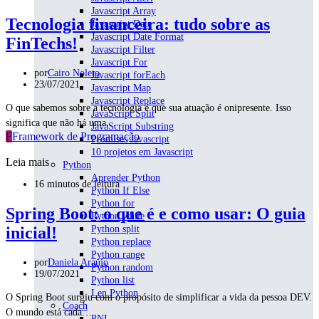
Javascript Array
Tecnologia financeira: tudo sobre as
Javascript Date
Javascript Date Format
FinTechs!
Javascript Filter
Javascript For
por
Cairo Noleto
Javascript forEach
23/07/2021
Javascript Map
Javascript Replace
O que sabemos sobre a tecnologia é que sua atuação é onipresente. Isso
JavaScript Split
significa que não há uma…
JavaScript Substring
F
Framework de Programação
Promises Javascript
10 projetos em Javascript
Leia mais
Python
Aprender Python
16 minutos de leitura
Python If Else
Python for
Spring Boot: o que é e como usar: O guia
Python while
inicial!
Python split
Python replace
Python range
por
Daniela Araújo
Python random
19/07/2021
Python list
Len Python
O Spring Boot surgiu com o propósito de simplificar a vida da pessoa DEV.
Coach
O mundo está cada…
PNL