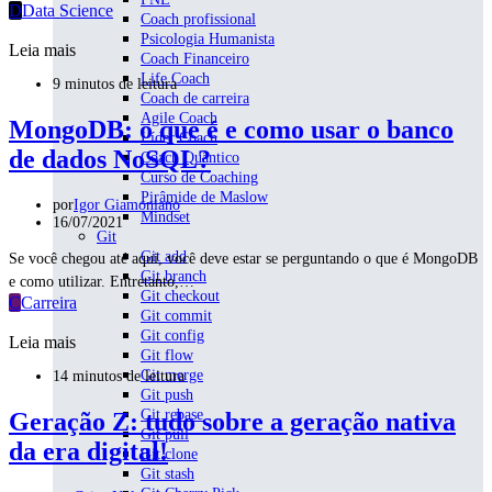
D
Data Science
Coach profissional
Psicologia Humanista
Leia mais
Coach Financeiro
Life Coach
9 minutos de leitura
Coach de carreira
Agile Coach
MongoDB: o que é e como usar o banco
Líder Coach
de dados NoSQL?
Coach Quântico
Curso de Coaching
Pirâmide de Maslow
por
Igor Giamoniano
Mindset
16/07/2021
Git
Git add
Se você chegou até aqui, você deve estar se perguntando o que é MongoDB
Git branch
e como utilizar. Entretanto,…
Git checkout
C
Carreira
Git commit
Git config
Leia mais
Git flow
Git merge
14 minutos de leitura
Git push
Git rebase
Geração Z: tudo sobre a geração nativa
Git pull
da era digital!
Git clone
Git stash