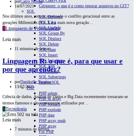
Git Cherry Pick
por
Cairo Noleto
Gitignore: o que é e como ignorar arquivos no GIT?
14/07/2021
SQL
Nos últimos anos, tem se acentuado o conflito geracional entre as
SQL Between
SQL Like
gerações Millennials (Y), X e a mais nova geração…
SQL Updade
L
Linguagem de Programação
SQL Group By
SQL Distinct
Leia mais
SQL Delete
11 minutos de leitura
SQL Case
SQL Insert
Linguagem R: o que é, para que usar e
SQL Injection
SQL Join
por que aprender?
SQL Count
SQL Substrings
por
Danikelle Saraiva
PostgreSQL
13/07/2021
PHP
PHP substr
Ciência de dados, Análise de Dados e Big Data recentemente tornaram-se
PHP in array
termos famosos e são comumente utilizados por…
PHP foreach
T
Tecnologia
PHP explode
PHP date
Leia mais
PHP array push
PHP array
7 minutos de leitura
For PHP