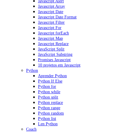
Javascript Alert
Javascript Array
Javascript Date
Javascript Date Format
Javascript Filter
Javascript For
Javascript forEach
Javascript Map
Javascript Replace
JavaScript Split
JavaScript Substring
Promises Javascript
10 projetos em Javascript
Python
Aprender Python
Python If Else
Python for
Python while
Python split
Python replace
Python range
Python random
Python list
Len Python
Coach