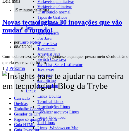
Leia mais
Variáveis quantitativas
Variáveis qualitativas
15 minutos de leitura
Distribuição normal
Tipos de Gráficos
Novas tecnologias: 30 inovações que vão
1, 2 e 3 quartil
Java
mudar o mundo!
Java forEach
For Java
por
Cairo Noleto
If, else Java
08/07/2021
Java enum
Arraylist Java
Com toda certeza, se você perguntasse a qualquer pessoa meio século atrás o
Switch Case Java
que ela esperava do futuro,…
Java List, Set e ListIterator
Paginação
1
2
Próxima
Java array
Java map
de
Java String
posts
Java random
Linux
Linux Ubuntu
Currículo
Terminal Linux
Dúvidas
Distribuições Linux
Trabalhe Conosco
Localizar arquivos Linux
Gerador de CPF
Linux Download
Pague só quando trabalhar
Tail Linux
Guia HTML
Linux, Windows ou Mac
Guia Javascript