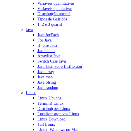
Variáveis quantitativas
Variáveis qualitativas
Distribuição normal
Tipos de Gráficos
1, 2 e 3 quartil
Java
Java forEach
For Java
If, else Java
Java enum
Arraylist Java
Switch Case Java
Java List, Set e ListIterator
Java array
Java map
Java String
Java random
Linux
Linux Ubuntu
Terminal Linux
Distribuições Linux
Localizar arquivos Linux
Linux Download
Tail Linux
Linux, Windows ou Mac