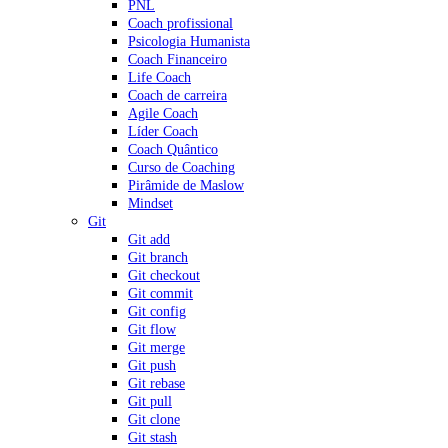
PNL
Coach profissional
Psicologia Humanista
Coach Financeiro
Life Coach
Coach de carreira
Agile Coach
Líder Coach
Coach Quântico
Curso de Coaching
Pirâmide de Maslow
Mindset
Git
Git add
Git branch
Git checkout
Git commit
Git config
Git flow
Git merge
Git push
Git rebase
Git pull
Git clone
Git stash