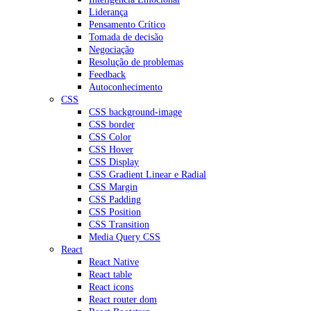
Liderança
Pensamento Crítico
Tomada de decisão
Negociação
Resolução de problemas
Feedback
Autoconhecimento
CSS
CSS background-image
CSS border
CSS Color
CSS Hover
CSS Display
CSS Gradient Linear e Radial
CSS Margin
CSS Padding
CSS Position
CSS Transition
Media Query CSS
React
React Native
React table
React icons
React router dom