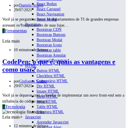
React Redux
por
Daniela Araújo
React Carousel
29/07/2021
React Navigation
React Modal
Você já se perguntou como os departamentos de TI de grandes empresas
Bootstrap
acessam os computadores de suas lojas…
Bootstrap CDN
F
Ferramentas
Bootstrap Buttons
Bootsrap Modal
Leia mais
Bootstrap Icons
10 minutos de leitura
Bootstrap table
Bootstrap Angular
CodePen: o que é, quais as vantagens e
Carousel Bootstrap
HTML
como usar?
Button HTML
Checkbox HTML
Comentário HTML
por
Giulianna Seabra
29/07/2021
Div HTML
Image HTML
Você já se deparou com o desafio de implementar um novo front-end sem a
Input HTML
influência do código antigo…
Span HTML
T
Tecnologia
Table HTML
Estrutura HTML
Leia mais
Javascript
Aprender Javascript
12 minutos de leitura
Javascript Alert