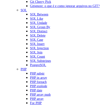
Git Cherry Pick
Gitignore: o que é e como ignorar arquivos no GIT?
SQL
SQL Between
SQL Like
SQL Updade
SQL Group By
SQL Distinct
SQL Delete
SQL Case
SQL Insert
SQL Injection
SQL Join
SQL Count
SQL Substrings
PostgreSQL
PHP
PHP substr
PHP in array
PHP foreach
PHP explode
PHP date
PHP array push
PHP array
For PHP