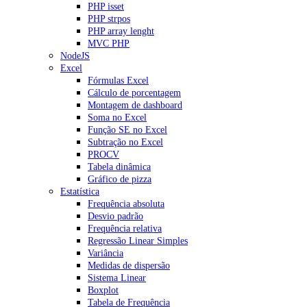
PHP isset
PHP strpos
PHP array lenght
MVC PHP
NodeJS
Excel
Fórmulas Excel
Cálculo de porcentagem
Montagem de dashboard
Soma no Excel
Função SE no Excel
Subtração no Excel
PROCV
Tabela dinâmica
Gráfico de pizza
Estatística
Frequência absoluta
Desvio padrão
Frequência relativa
Regressão Linear Simples
Variância
Medidas de dispersão
Sistema Linear
Boxplot
Tabela de Frequência