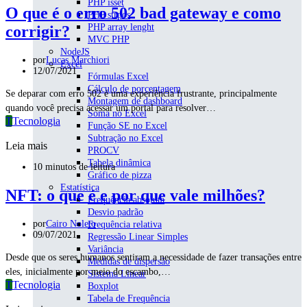
PHP isset
O que é o erro 502 bad gateway e como
PHP strpos
PHP array lenght
corrigir?
MVC PHP
NodeJS
por
Lucas Marchiori
Excel
12/07/2021
Fórmulas Excel
Cálculo de porcentagem
Se deparar com erro 502 é uma experiência frustrante, principalmente
Montagem de dashboard
quando você precisa acessar um portal para resolver…
Soma no Excel
T
Tecnologia
Função SE no Excel
Subtração no Excel
Leia mais
PROCV
Tabela dinâmica
10 minutos de leitura
Gráfico de pizza
Estatística
NFT: o que é e por que vale milhões?
Frequência absoluta
Desvio padrão
por
Cairo Noleto
Frequência relativa
09/07/2021
Regressão Linear Simples
Variância
Desde que os seres humanos sentiram a necessidade de fazer transações entre
Medidas de dispersão
eles, inicialmente por meio do escambo,…
Sistema Linear
T
Tecnologia
Boxplot
Tabela de Frequência