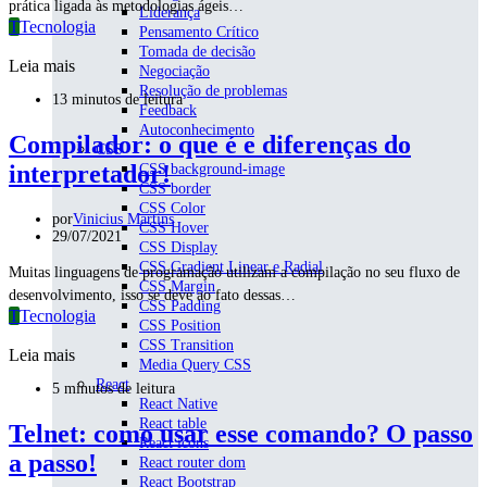
prática ligada às metodologias ágeis…
Liderança
T
Tecnologia
Pensamento Crítico
Tomada de decisão
Leia mais
Negociação
Resolução de problemas
13 minutos de leitura
Feedback
Autoconhecimento
Compilador: o que é e diferenças do
CSS
interpretador!
CSS background-image
CSS border
CSS Color
por
Vinicius Martins
CSS Hover
29/07/2021
CSS Display
CSS Gradient Linear e Radial
Muitas linguagens de programação utilizam a compilação no seu fluxo de
CSS Margin
desenvolvimento, isso se deve ao fato dessas…
CSS Padding
T
Tecnologia
CSS Position
CSS Transition
Leia mais
Media Query CSS
React
5 minutos de leitura
React Native
React table
Telnet: como usar esse comando? O passo
React icons
a passo!
React router dom
React Bootstrap