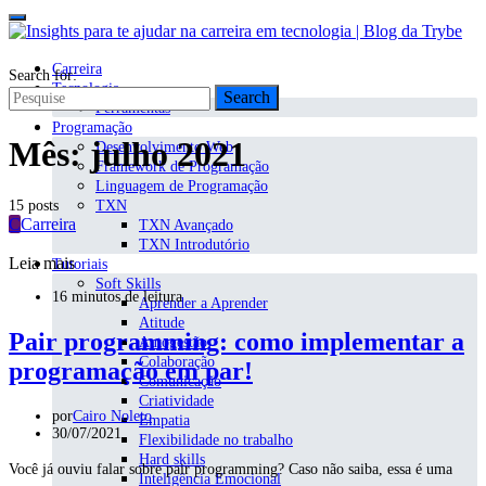
Carreira
Search for:
Tecnologia
Search
Ferramentas
Programação
Mês:
julho 2021
Desenvolvimento Web
Framework de Programação
Linguagem de Programação
15 posts
TXN
C
Carreira
TXN Avançado
TXN Introdutório
Leia mais
Tutoriais
Soft Skills
16 minutos de leitura
Aprender a Aprender
Atitude
Pair programming: como implementar a
Autogestão
Colaboração
programação em par!
Comunicação
Criatividade
por
Cairo Noleto
Empatia
30/07/2021
Flexibilidade no trabalho
Hard skills
Você já ouviu falar sobre pair programming? Caso não saiba, essa é uma
Inteligência Emocional