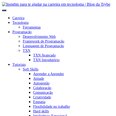
Carreira
Tecnologia
Ferramentas
Programação
Desenvolvimento Web
Framework de Programação
Linguagem de Programação
TXN
TXN Avançado
TXN Introdutório
Tutoriais
Soft Skills
Aprender a Aprender
Atitude
Autogestão
Colaboração
Comunicação
Criatividade
Empatia
Flexibilidade no trabalho
Hard skills
Inteligência Emocional