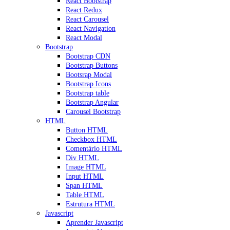
React Bootstrap
React Redux
React Carousel
React Navigation
React Modal
Bootstrap
Bootstrap CDN
Bootstrap Buttons
Bootsrap Modal
Bootstrap Icons
Bootstrap table
Bootstrap Angular
Carousel Bootstrap
HTML
Button HTML
Checkbox HTML
Comentário HTML
Div HTML
Image HTML
Input HTML
Span HTML
Table HTML
Estrutura HTML
Javascript
Aprender Javascript