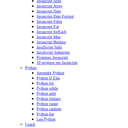
Javascript Alert
Javascript Array
Javascript Date
Javascript Date Format
Javascript Filter
Javascript For
Javascript forEach
Javascript Map
Javascript Replace
JavaScript Split
JavaScript Substring
Promises Javascript
10 projetos em Javascript
Python
Aprender Python
Python If Else
Python for
Python while
Python split
Python replace
Python range
Python random
Python list
Len Python
Coach