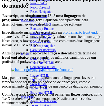
React Redux
do mundo?
React Carousel
React Navigation
Javascript, ou simplesmente JS, é uma linguagem de
React Modal
programação de uso geral
, aplicada principalmente para
Bootstrap
desenvolvimento web e desenvolvimento de software.
Bootstrap CDN
Bootstrap Buttons
Especificando mais, o Javascript atua na
programação front-end
, —
Bootsrap Modal
a parte “visual” de uma aplicação (geralmente um site ou um app).
Bootstrap Icons
Neste caso, o Javascript é usado junto com outras duas linguagens
Bootstrap table
iniciais, o HTML e CSS.
Bootstrap Angular
Carousel Bootstrap
Antes de prosseguir, aproveite e
faça o download da trilha de
HTML
front-end abaixo
para entender os múltiplos caminhos que um
Button HTML
profissional pode se especializar na área.
Checkbox HTML
Comentário HTML
Div HTML
Image HTML
Mas, para ter uma ideia do dinamismo da linguagem, Javascript
Input HTML
também pode ser usado no back-end de aplicações, como o
Span HTML
processamento de informações de um banco de dados, por exemplo.
Table HTML
Estrutura HTML
C
om Javascript, tornou-se possível pensar em
fluxos lógicos,
como
Javascript
“se X ocorrer, faça Y” ou “enquanto X estiver acontecendo,
Aprender Javascript
continue repetindo Y”.
Javascript Alert