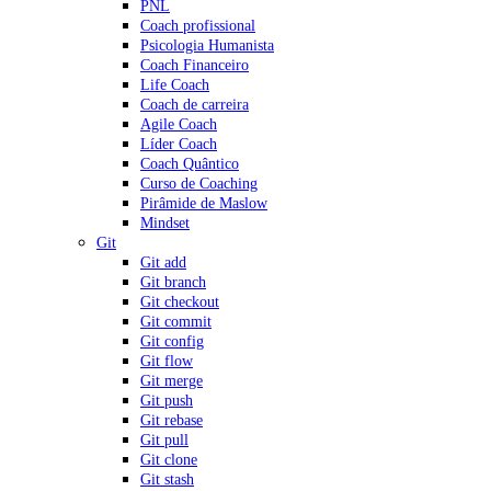
PNL
Coach profissional
Psicologia Humanista
Coach Financeiro
Life Coach
Coach de carreira
Agile Coach
Líder Coach
Coach Quântico
Curso de Coaching
Pirâmide de Maslow
Mindset
Git
Git add
Git branch
Git checkout
Git commit
Git config
Git flow
Git merge
Git push
Git rebase
Git pull
Git clone
Git stash