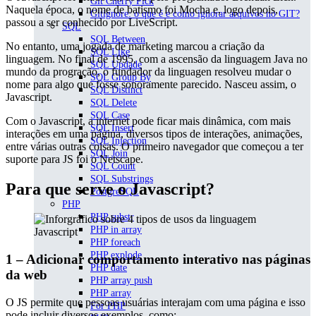
Git Cherry Pick
Naquela época, o nome de batismo foi Mocha e, logo depois,
Gitignore: o que é e como ignorar arquivos no GIT?
passou a ser conhecido por LiveScript.
SQL
SQL Between
No entanto, uma jogada de marketing marcou a criação da
SQL Like
linguagem. No final de 1995, com a ascensão da linguagem Java no
SQL Updade
mundo da progração, o fundador da linguagen resolveu mudar o
SQL Group By
nome para algo que fosse sonoramente parecido. Nasceu assim, o
SQL Distinct
Javascript.
SQL Delete
SQL Case
Com o Javascript, a internet pode ficar mais dinâmica, com mais
SQL Insert
interações em uma página, diversos tipos de interações, animações,
SQL Injection
entre várias outras coisas. O primeiro navegador que começou a ter
SQL Join
suporte para JS foi o Netscape.
SQL Count
SQL Substrings
Para que serve o Javascript?
PostgreSQL
PHP
PHP substr
PHP in array
PHP foreach
PHP explode
1 –
Adicionar comportamento interativo nas páginas
PHP date
da web
PHP array push
PHP array
O JS permite que pessoas usuárias interajam com uma página e isso
For PHP
pode incluir diversos exemplos, como: