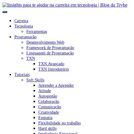
Carreira
Tecnologia
Ferramentas
Programação
Desenvolvimento Web
Framework de Programação
Linguagem de Programação
TXN
TXN Avançado
TXN Introdutório
Tutoriais
Soft Skills
Aprender a Aprender
Atitude
Autogestão
Colaboração
Comunicação
Criatividade
Empatia
Flexibilidade no trabalho
Hard skills
Inteligência Emocional