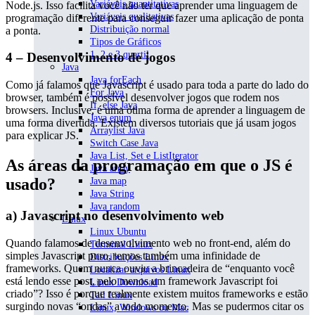
Variáveis quantitativas
Node.js. Isso facilita você não ter que aprender uma linguagem de
Variáveis qualitativas
programação diferente para conseguir fazer uma aplicação de ponta
Distribuição normal
a ponta.
Tipos de Gráficos
1, 2 e 3 quartil
4 –
Desenvolvimento de jogos
Java
Java forEach
Como já falamos que Javascript é usado para toda a parte do lado do
For Java
browser, também é possível desenvolver jogos que rodem nos
If, else Java
browsers. Inclusive, é uma ótima forma de aprender a linguagem de
Java enum
uma forma divertida. Existem diversos tutoriais que já usam jogos
Arraylist Java
para explicar JS.
Switch Case Java
Java List, Set e ListIterator
As áreas da programação em que o JS é
Java array
usado?
Java map
Java String
Java random
a)
Javascript no desenvolvimento web
Linux
Linux Ubuntu
Quando falamos de desenvolvimento web no front-end, além do
Terminal Linux
simples Javascript puro, temos também uma infinidade de
Distribuições Linux
frameworks. Quem nunca ouviu a brincadeira de “enquanto você
Localizar arquivos Linux
está lendo esse post, pelo menos um framework Javascript foi
Linux Download
criado”? Isso é porque realmente existem muitos frameworks e estão
Tail Linux
surgindo novas “ondas” a todo momento. Mas se pudermos citar os
Linux, Windows ou Mac