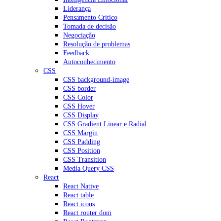
Liderança
Pensamento Crítico
Tomada de decisão
Negociação
Resolução de problemas
Feedback
Autoconhecimento
CSS
CSS background-image
CSS border
CSS Color
CSS Hover
CSS Display
CSS Gradient Linear e Radial
CSS Margin
CSS Padding
CSS Position
CSS Transition
Media Query CSS
React
React Native
React table
React icons
React router dom