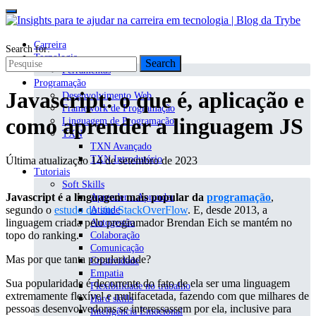
Carreira
Search for:
Tecnologia
Search
Ferramentas
Programação
Javascript: o que é, aplicação e
Desenvolvimento Web
Framework de Programação
como aprender a linguagem JS
Linguagem de Programação
TXN
TXN Avançado
TXN Introdutório
Última atualização 14 de setembro de 2023
Tutoriais
Soft Skills
Javascript é a linguagem mais popular da
programação
,
Aprender a Aprender
segundo o
estudo do site StackOverFlow
. E, desde 2013, a
Atitude
linguagem criada pelo programador Brendan Eich se mantém no
Autogestão
topo do ranking.
Colaboração
Comunicação
Mas por que tanta popularidade?
Criatividade
Empatia
Sua popularidade é decorrente do fato de ela ser uma linguagem
Flexibilidade no trabalho
extremamente flexível e multifacetada, fazendo com que milhares de
Hard skills
pessoas desenvolvedoras se interessassem por ela, inclusive para
Inteligência Emocional