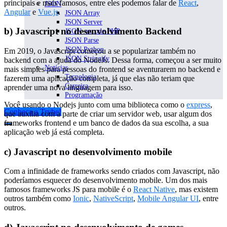
principais e mais famosos, entre eles podemos falar de
React
,
JSON
Angular
e
Vue.js
.
JSON Array
JSON Server
b)
Javascript no desenvolvimento Backend
JSON_encode PHP
JSON Parse
JSON Python
Em 2019, o Javascript começou a se popularizar também no
JSON Stringify
backend com a ajuda do NodeJs. Dessa forma, começou a ser muito
Notícias
mais simples para pessoas do frontend se aventurarem no backend e
Tecnologia
fazerem uma aplicação completa, já que elas não teriam que
Carreira
aprender uma nova linguagem para isso.
Programação
Você usando o Nodejs junto com uma biblioteca como o
express
,
Conheça a Trybe!
que auxilia com a parte de criar um servidor web, usar algum dos
frameworks frontend e um banco de dados da sua escolha, a sua
aplicação web já está completa.
c)
Javascript no desenvolvimento mobile
Com a infinidade de frameworks sendo criados com Javascript, não
poderíamos esquecer do desenvolvimento mobile. Um dos mais
famosos frameworks JS para mobile é o
React Native
, mas existem
outros também como
Ionic
,
NativeScript
,
Mobile Angular UI
, entre
outros.