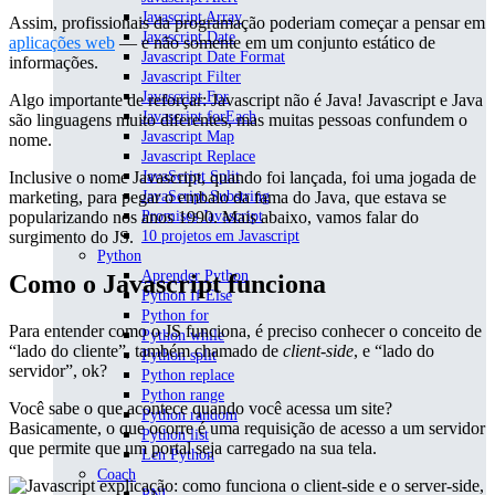
Javascript Array
Assim, profissionais da programação poderiam começar a pensar em
Javascript Date
aplicações web
— e não somente em um conjunto estático de
Javascript Date Format
informações.
Javascript Filter
Javascript For
Algo importante de reforçar: Javascript não é Java! Javascript e Java
Javascript forEach
são linguagens muito diferentes, mas muitas pessoas confundem o
Javascript Map
nome.
Javascript Replace
Inclusive o nome Javascript, quando foi lançada, foi uma jogada de
JavaScript Split
marketing, para pegar o embalo da fama do Java, que estava se
JavaScript Substring
popularizando nos anos 1990. Mais abaixo, vamos falar do
Promises Javascript
surgimento do JS.
10 projetos em Javascript
Python
Aprender Python
Como o Javascript funciona
Python If Else
Python for
Para entender como o JS funciona, é preciso conhecer o conceito de
Python while
“lado do cliente”, também chamado de
client-side
, e “lado do
Python split
servidor”, ok?
Python replace
Python range
Você sabe o que acontece quando você acessa um site?
Python random
Basicamente, o que ocorre é uma requisição de acesso a um servidor
Python list
que permite que um portal seja carregado na sua tela.
Len Python
Coach
PNL