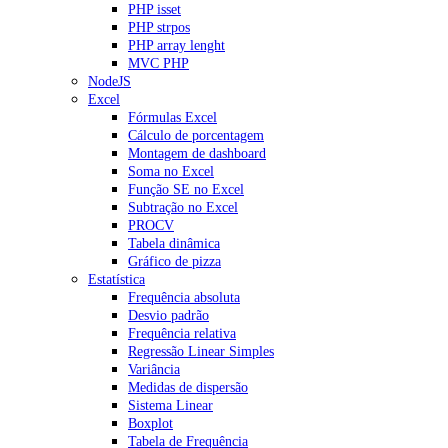
PHP isset
PHP strpos
PHP array lenght
MVC PHP
NodeJS
Excel
Fórmulas Excel
Cálculo de porcentagem
Montagem de dashboard
Soma no Excel
Função SE no Excel
Subtração no Excel
PROCV
Tabela dinâmica
Gráfico de pizza
Estatística
Frequência absoluta
Desvio padrão
Frequência relativa
Regressão Linear Simples
Variância
Medidas de dispersão
Sistema Linear
Boxplot
Tabela de Frequência