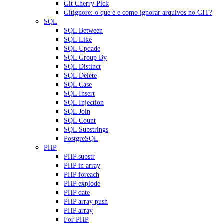
Git Cherry Pick
Gitignore: o que é e como ignorar arquivos no GIT?
SQL
SQL Between
SQL Like
SQL Updade
SQL Group By
SQL Distinct
SQL Delete
SQL Case
SQL Insert
SQL Injection
SQL Join
SQL Count
SQL Substrings
PostgreSQL
PHP
PHP substr
PHP in array
PHP foreach
PHP explode
PHP date
PHP array push
PHP array
For PHP