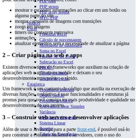
PHP isset
PHP strpos
mostrar e esconder informações ao clicar em um botão ou
PHP array lenght
alguma parte do site
MVC PHP
montar carrosséis de imagens com transições
NodeJS
zoom em imagens
Excel
timers ou contagem regressiva
Fórmulas Excel
animações
Cálculo de porcentagem
atualizar elementos sem a necessidade de atualizar a página
Montagem de dashboard
Soma no Excel
2 –
Criar página na web e apps
Função SE no Excel
Subtração no Excel
Existem diversos tipos de frameworks que auxiliam na criação de
PROCV
aplicações web e aplicativos mobile e deixam o seu
Tabela dinâmica
desenvolvimento mais prático e rápido.
Gráfico de pizza
Estatística
Um framework é um conjunto de código que auxilia na execução de
Frequência absoluta
diversas funções, o objetivo é usar funcionalidades e estruturas já
Desvio padrão
prontas para que você consiga ter mais produtividade e qualidade no
Frequência relativa
desenvolvimento do seu projeto.
Regressão Linear Simples
Variância
3 –
Construir web servers e desenvolver aplicações
Medidas de dispersão
Sistema Linear
Boxplot
Além de usar o Javascript para a parte
front-end
, é possível usá-lo
Tabela de Frequência
para construir a estrutura backend e servidores, com o uso do