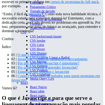
escrever os primeiro códigos em
cursos de programação full stack
,
Liderança
por exemplo.
Pensamento Crítico
Tomada de decisão
“Então, é fácil de
aprender
?” Como toda nova habilidade técnica, é
Negociação
necessário estudo para conseguir dominá-la! Entretanto, com a
Resolução de problemas
dedicação certa, você não deverá ter problemas em aprendê-la. Por
Feedback
isso, preparamos esse guia, do básico ao avançado, para entender e
Autoconhecimento
dominar a tecnologia!
CSS
CSS background-image
Confira:
CSS border
CSS Color
Índice
CSS Hover
CSS Display
01 |
O que é Javascript?
CSS Gradient Linear e Radial
02 |
Javascript – Quais as vantagens e desvantagens
CSS Margin
03 |
Por que aprender Javascript é importante?
CSS Padding
04 |
Por onde começar a aprender Javascript?
CSS Position
05 |
Empresas que utilizam o Javascript
CSS Transition
06 |
Como é o mercado de trabalho para quem programa em
Media Query CSS
Javascript?
React
React Native
Vamos lá?
React table
React icons
O que é Javascript e para que serve a
React router dom
linguagem de programação mais popular
React Bootstrap