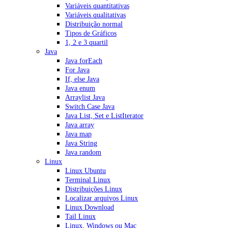
Variáveis quantitativas
Variáveis qualitativas
Distribuição normal
Tipos de Gráficos
1, 2 e 3 quartil
Java
Java forEach
For Java
If, else Java
Java enum
Arraylist Java
Switch Case Java
Java List, Set e ListIterator
Java array
Java map
Java String
Java random
Linux
Linux Ubuntu
Terminal Linux
Distribuições Linux
Localizar arquivos Linux
Linux Download
Tail Linux
Linux, Windows ou Mac