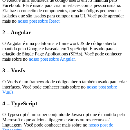
O React é uma biblioteca de código aberto em JS mantida pelo
Facebook. Ela é usada para criar interfaces com a pessoa usuária.
Ela traz o conceito de componentes, que são códigos pequenos e
isolados que são usados para compor uma UI. Você pode aprender
mais no
nosso post sobre React
.
2 –
Angular
O Angular é uma plataforma e framework JS de código aberto
mantida pelo Google e baseada em TypeScript. É usado para a
criação de Single Page Applications (SPAs). Você pode conhecer
mais sobre no
nosso post sobre Angular
.
3 –
VueJs
O VueJs é um framework de código aberto também usado para criar
interfaces. Você pode conhecer mais sobre no
nosso post sobre
VueJs
.
4 –
TypeScript
O Typescript é um super conjunto de Javascript que é mantido pela
Microsoft e que adiciona tipagem e vários outros recursos à
linguagem. Você pode conhecer mais sobre no
nosso post de