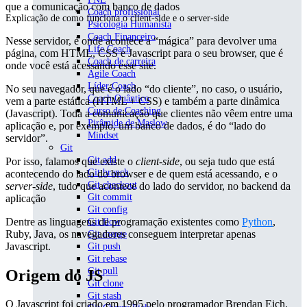
Coach profissional
Explicação de como funciona o client-side e o server-side
Psicologia Humanista
Coach Financeiro
Nesse servidor, é onde acontece a “mágica” para devolver uma
Life Coach
página, com HTML, CSS e Javascript para o seu browser, que é
Coach de carreira
onde você está acessando esse site.
Agile Coach
Líder Coach
No seu navegador, que é o lado “do cliente”, no caso, o usuário,
Coach Quântico
vem a parte estática (HTML + CSS) e também a parte dinâmica
Curso de Coaching
(Javascript). Toda a comunicação que clientes não vêem entre uma
Pirâmide de Maslow
aplicação e, por exemplo, um banco de dados, é do “lado do
Mindset
servidor”.
Git
Git add
Por isso, falamos que existe o
client-side
, ou seja tudo que está
Git branch
acontecendo do lado do browser e de quem está acessando, e o
Git checkout
server-side
, tudo que acontece do lado do servidor, no backend da
Git commit
aplicação
Git config
Dentre as linguagens de programação existentes como
Python
,
Git flow
Ruby, Java, os navegadores conseguem interpretar apenas
Git merge
Javascript.
Git push
Git rebase
Git pull
Origem do JS
Git clone
Git stash
O Javascript foi criado em 1995 pelo programador Brendan Eich.