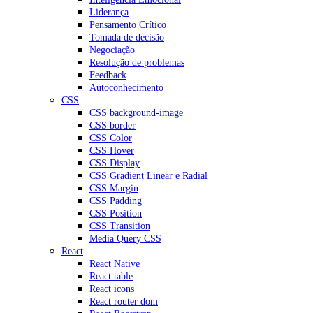
Liderança
Pensamento Crítico
Tomada de decisão
Negociação
Resolução de problemas
Feedback
Autoconhecimento
CSS
CSS background-image
CSS border
CSS Color
CSS Hover
CSS Display
CSS Gradient Linear e Radial
CSS Margin
CSS Padding
CSS Position
CSS Transition
Media Query CSS
React
React Native
React table
React icons
React router dom