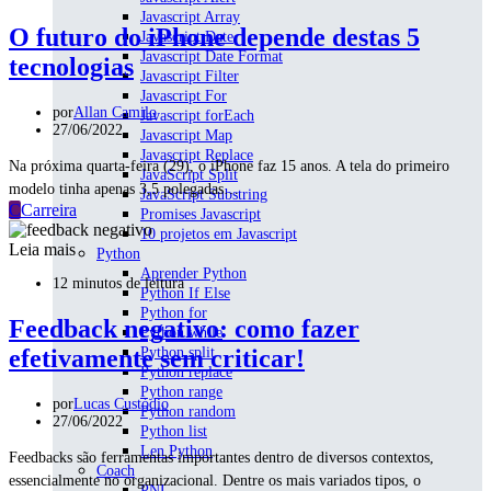
Javascript Array
O futuro do iPhone depende destas 5
Javascript Date
Javascript Date Format
tecnologias
Javascript Filter
Javascript For
por
Allan Camilo
Javascript forEach
27/06/2022
Javascript Map
Javascript Replace
Na próxima quarta-feira (29), o iPhone faz 15 anos. A tela do primeiro
JavaScript Split
modelo tinha apenas 3,5 polegadas…
JavaScript Substring
C
Carreira
Promises Javascript
10 projetos em Javascript
Leia mais
Python
Aprender Python
12 minutos de leitura
Python If Else
Python for
Feedback negativo: como fazer
Python while
efetivamente sem criticar!
Python split
Python replace
Python range
por
Lucas Custódio
Python random
27/06/2022
Python list
Len Python
Feedbacks são ferramentas importantes dentro de diversos contextos,
Coach
essencialmente no organizacional. Dentre os mais variados tipos, o
PNL