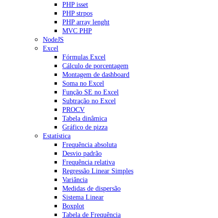
PHP isset
PHP strpos
PHP array lenght
MVC PHP
NodeJS
Excel
Fórmulas Excel
Cálculo de porcentagem
Montagem de dashboard
Soma no Excel
Função SE no Excel
Subtração no Excel
PROCV
Tabela dinâmica
Gráfico de pizza
Estatística
Frequência absoluta
Desvio padrão
Frequência relativa
Regressão Linear Simples
Variância
Medidas de dispersão
Sistema Linear
Boxplot
Tabela de Frequência