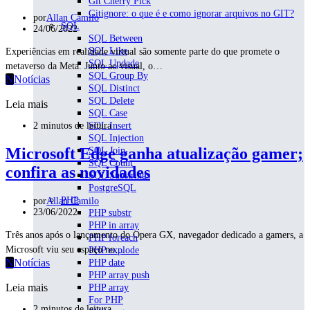
Git Cherry Pick
Gitignore: o que é e como ignorar arquivos no GIT?
por
Allan Camilo
SQL
24/06/2022
SQL Between
SQL Like
Experiências em realidade virtual são somente parte do que promete o
SQL Updade
metaverso da Meta. Junto ao visual, o…
SQL Group By
N
Notícias
SQL Distinct
SQL Delete
Leia mais
SQL Case
2 minutos de leitura
SQL Insert
SQL Injection
Microsoft Edge ganha atualização gamer;
SQL Join
SQL Count
confira as novidades
SQL Substrings
PostgreSQL
PHP
por
Allan Camilo
23/06/2022
PHP substr
PHP in array
Três anos após o lançamento do Opera GX, navegador dedicado a gamers, a
PHP foreach
Microsoft viu seu espaço no…
PHP explode
N
Notícias
PHP date
PHP array push
Leia mais
PHP array
For PHP
2 minutos de leitura