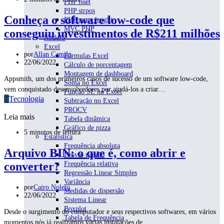
PHP isset
PHP strpos
Conheça o software low-code que
PHP array lenght
MVC PHP
conseguiu investimentos de R$211 milhões
NodeJS
Excel
por
Allan Camilo
Fórmulas Excel
22/06/2022
Cálculo de porcentagem
Montagem de dashboard
Appsmith, um dos primeiros casos de sucesso de um software low-code,
Soma no Excel
vem conquistado desenvolvedores por ajudá-los a criar…
Função SE no Excel
T
Tecnologia
Subtração no Excel
PROCV
Leia mais
Tabela dinâmica
Gráfico de pizza
5 minutos de leitura
Estatística
Frequência absoluta
Arquivo BIN: o que é, como abrir e
Desvio padrão
converter?
Frequência relativa
Regressão Linear Simples
Variância
por
Cairo Noleto
Medidas de dispersão
22/06/2022
Sistema Linear
Boxplot
Desde o surgimento do computador e seus respectivos softwares, em vários
Tabela de Frequência
momentos nós já realizamos várias instalações de…