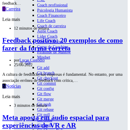
feedback…
Coach profissional
C
Carreira
Psicologia Humanista
Coach Financeiro
Leia mais
Life Coach
Coach de carreira
12 minutos de leitura
Agile Coach
Líder Coach
Feedback positivo: 20 exemplos de como
Coach Quântico
fazer da forma correta
Curso de Coaching
Pirâmide de Maslow
Mindset
por
Lucas Custódio
Git
25/06/2022
Git add
Git branch
A cultura de feedbacks nas empresas é fundamental. No entanto, por uma
Git checkout
associação errônea de feedback com crítica,…
Git commit
N
Notícias
Git config
Git flow
Leia mais
Git merge
Git push
3 minutos de leitura
Git rebase
Git pull
Meta aposta em áudio espacial para
Git clone
experiências de VR e AR
Git stash