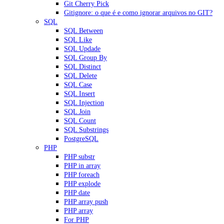
Git Cherry Pick
Gitignore: o que é e como ignorar arquivos no GIT?
SQL
SQL Between
SQL Like
SQL Updade
SQL Group By
SQL Distinct
SQL Delete
SQL Case
SQL Insert
SQL Injection
SQL Join
SQL Count
SQL Substrings
PostgreSQL
PHP
PHP substr
PHP in array
PHP foreach
PHP explode
PHP date
PHP array push
PHP array
For PHP