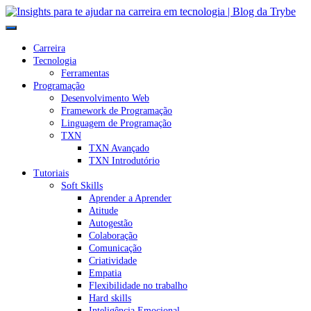
Carreira
Tecnologia
Ferramentas
Programação
Desenvolvimento Web
Framework de Programação
Linguagem de Programação
TXN
TXN Avançado
TXN Introdutório
Tutoriais
Soft Skills
Aprender a Aprender
Atitude
Autogestão
Colaboração
Comunicação
Criatividade
Empatia
Flexibilidade no trabalho
Hard skills
Inteligência Emocional