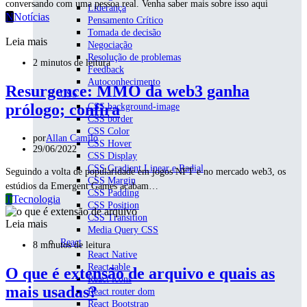
conversando com uma pessoa real. Venha saber mais sobre isso aqui
Liderança
N
Notícias
Pensamento Crítico
Tomada de decisão
Leia mais
Negociação
Resolução de problemas
2 minutos de leitura
Feedback
Autoconhecimento
Resurgence: MMO da web3 ganha
CSS
prólogo; confira
CSS background-image
CSS border
CSS Color
por
Allan Camilo
CSS Hover
29/06/2022
CSS Display
CSS Gradient Linear e Radial
Seguindo a volta de popularidade em jogos NFT e no mercado web3, os
CSS Margin
estúdios da Emergent Games acabam…
CSS Padding
T
Tecnologia
CSS Position
CSS Transition
Leia mais
Media Query CSS
React
8 minutos de leitura
React Native
React table
O que é extensão de arquivo e quais as
React icons
mais usadas?
React router dom
React Bootstrap