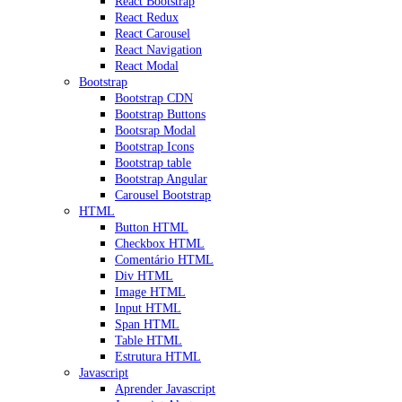
React Bootstrap
React Redux
React Carousel
React Navigation
React Modal
Bootstrap
Bootstrap CDN
Bootstrap Buttons
Bootsrap Modal
Bootstrap Icons
Bootstrap table
Bootstrap Angular
Carousel Bootstrap
HTML
Button HTML
Checkbox HTML
Comentário HTML
Div HTML
Image HTML
Input HTML
Span HTML
Table HTML
Estrutura HTML
Javascript
Aprender Javascript