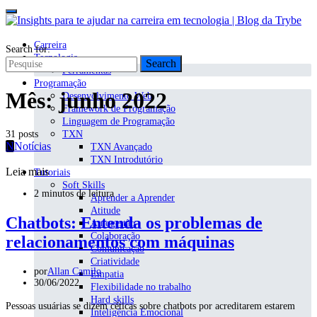
Carreira
Search for:
Tecnologia
Search
Ferramentas
Programação
Mês:
junho 2022
Desenvolvimento Web
Framework de Programação
Linguagem de Programação
31 posts
TXN
N
Notícias
TXN Avançado
TXN Introdutório
Leia mais
Tutoriais
Soft Skills
2 minutos de leitura
Aprender a Aprender
Atitude
Chatbots: Entenda os problemas de
Autogestão
Colaboração
relacionamentos com máquinas
Comunicação
Criatividade
por
Allan Camilo
Empatia
30/06/2022
Flexibilidade no trabalho
Hard skills
Pessoas usuárias se dizem céticas sobre chatbots por acreditarem estarem
Inteligência Emocional