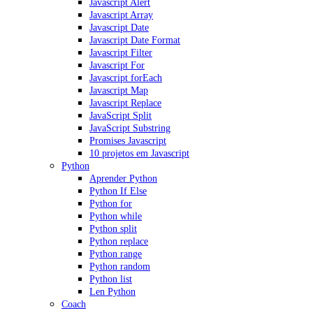
Javascript Alert
Javascript Array
Javascript Date
Javascript Date Format
Javascript Filter
Javascript For
Javascript forEach
Javascript Map
Javascript Replace
JavaScript Split
JavaScript Substring
Promises Javascript
10 projetos em Javascript
Python
Aprender Python
Python If Else
Python for
Python while
Python split
Python replace
Python range
Python random
Python list
Len Python
Coach