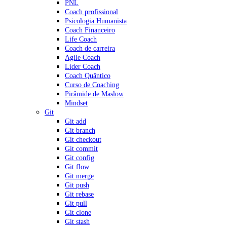
PNL
Coach profissional
Psicologia Humanista
Coach Financeiro
Life Coach
Coach de carreira
Agile Coach
Líder Coach
Coach Quântico
Curso de Coaching
Pirâmide de Maslow
Mindset
Git
Git add
Git branch
Git checkout
Git commit
Git config
Git flow
Git merge
Git push
Git rebase
Git pull
Git clone
Git stash