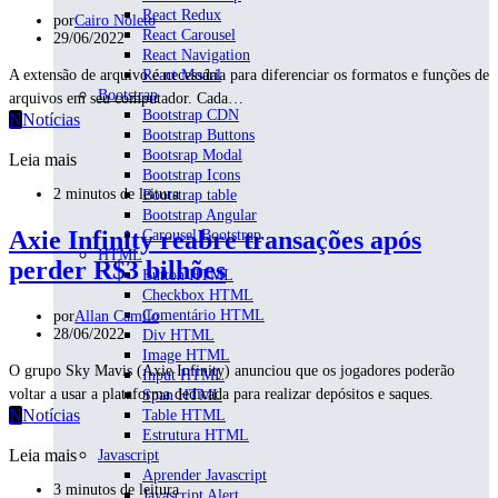
React Redux
por
Cairo Noleto
React Carousel
29/06/2022
React Navigation
React Modal
A extensão de arquivo é necessária para diferenciar os formatos e funções de
Bootstrap
arquivos em seu computador. Cada…
Bootstrap CDN
N
Notícias
Bootstrap Buttons
Bootsrap Modal
Leia mais
Bootstrap Icons
2 minutos de leitura
Bootstrap table
Bootstrap Angular
Axie Infinity reabre transações após
Carousel Bootstrap
HTML
perder R$3 bilhões
Button HTML
Checkbox HTML
Comentário HTML
por
Allan Camilo
28/06/2022
Div HTML
Image HTML
O grupo Sky Mavis (Axie Infinity) anunciou que os jogadores poderão
Input HTML
voltar a usar a plataforma dedicada para realizar depósitos e saques.
Span HTML
N
Notícias
Table HTML
Estrutura HTML
Leia mais
Javascript
Aprender Javascript
3 minutos de leitura
Javascript Alert