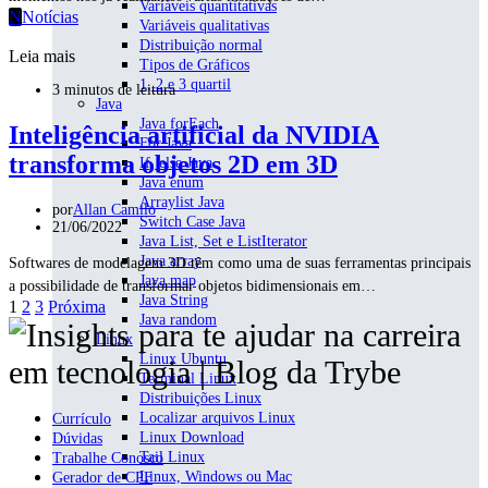
Variáveis quantitativas
N
Notícias
Variáveis qualitativas
Distribuição normal
Leia mais
Tipos de Gráficos
1, 2 e 3 quartil
3 minutos de leitura
Java
Java forEach
Inteligência artificial da NVIDIA
For Java
transforma objetos 2D em 3D
If, else Java
Java enum
Arraylist Java
por
Allan Camilo
Switch Case Java
21/06/2022
Java List, Set e ListIterator
Java array
Softwares de modelagem 3D têm como uma de suas ferramentas principais
Java map
a possibilidade de transformar objetos bidimensionais em…
Java String
Paginação
1
2
3
Próxima
Java random
de
Linux
Linux Ubuntu
posts
Terminal Linux
Distribuições Linux
Localizar arquivos Linux
Currículo
Linux Download
Dúvidas
Tail Linux
Trabalhe Conosco
Linux, Windows ou Mac
Gerador de CPF