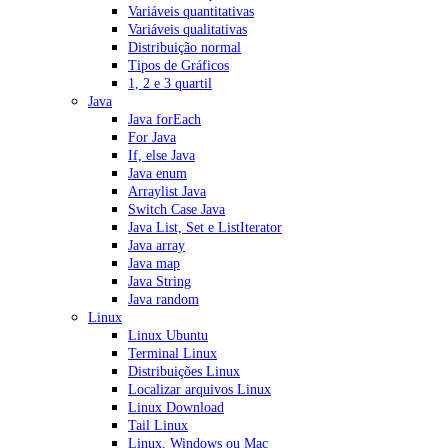
Variáveis quantitativas
Variáveis qualitativas
Distribuição normal
Tipos de Gráficos
1, 2 e 3 quartil
Java
Java forEach
For Java
If, else Java
Java enum
Arraylist Java
Switch Case Java
Java List, Set e ListIterator
Java array
Java map
Java String
Java random
Linux
Linux Ubuntu
Terminal Linux
Distribuições Linux
Localizar arquivos Linux
Linux Download
Tail Linux
Linux, Windows ou Mac