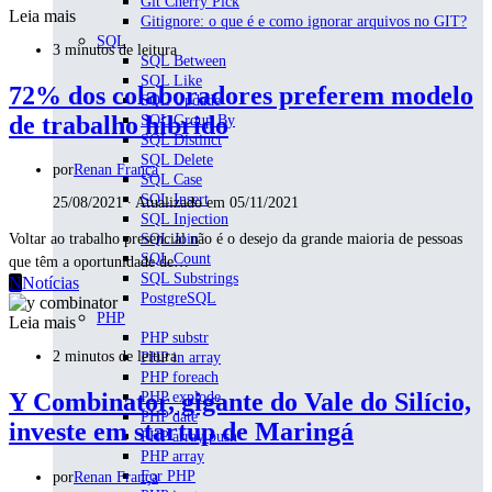
Git Cherry Pick
Leia mais
Gitignore: o que é e como ignorar arquivos no GIT?
SQL
3 minutos de leitura
SQL Between
SQL Like
72% dos colaboradores preferem modelo
SQL Updade
de trabalho híbrido
SQL Group By
SQL Distinct
SQL Delete
por
Renan França
SQL Case
SQL Insert
25/08/2021 ∙ Atualizado em 05/11/2021
SQL Injection
SQL Join
Voltar ao trabalho presencial não é o desejo da grande maioria de pessoas
SQL Count
que têm a oportunidade de…
SQL Substrings
N
Notícias
PostgreSQL
PHP
Leia mais
PHP substr
2 minutos de leitura
PHP in array
PHP foreach
Y Combinator, gigante do Vale do Silício,
PHP explode
PHP date
investe em startup de Maringá
PHP array push
PHP array
For PHP
por
Renan França