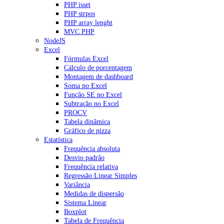
PHP isset
PHP strpos
PHP array lenght
MVC PHP
NodeJS
Excel
Fórmulas Excel
Cálculo de porcentagem
Montagem de dashboard
Soma no Excel
Função SE no Excel
Subtração no Excel
PROCV
Tabela dinâmica
Gráfico de pizza
Estatística
Frequência absoluta
Desvio padrão
Frequência relativa
Regressão Linear Simples
Variância
Medidas de dispersão
Sistema Linear
Boxplot
Tabela de Frequência