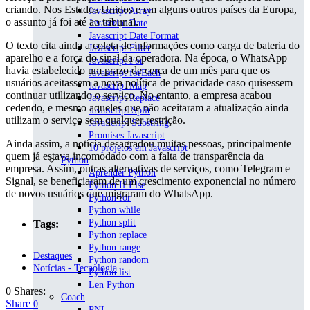
criando. Nos Estados Unidos e em alguns outros países da Europa,
Javascript Array
o assunto já foi até ao tribunal.
Javascript Date
Javascript Date Format
O texto cita ainda a coleta de informações como carga de bateria do
Javascript Filter
aparelho e a força do sinal da operadora. Na época, o WhatsApp
Javascript For
havia estabelecido um prazo de cerca de um mês para que os
Javascript forEach
usuários aceitassem a nova política de privacidade caso quisessem
Javascript Map
continuar utilizando o serviço. No entanto, a empresa acabou
Javascript Replace
cedendo, e mesmo aqueles que não aceitaram a atualização ainda
JavaScript Split
utilizam o serviço sem qualquer restrição.
JavaScript Substring
Promises Javascript
Ainda assim, a notícia desagradou muitas pessoas, principalmente
10 projetos em Javascript
quem já estava incomodado com a falta de transparência da
Python
empresa. Assim, outras alternativas de serviços, como Telegram e
Aprender Python
Signal, se beneficiaram de um crescimento exponencial no número
Python If Else
de novos usuários que migraram do WhatsApp.
Python for
Python while
Python split
Tags:
Python replace
Python range
Destaques
Python random
Notícias - Tecnologia
Python list
Len Python
0 Shares:
Coach
Share
0
PNL