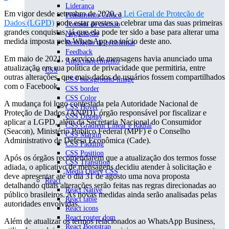
Liderança
Em vigor desde setembro de 2020, a
Lei Geral de Proteção de
Pensamento Crítico
Dados (LGPD)
pode estar prestes a celebrar uma das suas primeiras
Tomada de decisão
grandes conquistas, já que ela pode ter sido a base para alterar uma
Negociação
medida imposta pelo WhatsApp no início deste ano.
Resolução de problemas
Feedback
Em maio de 2021, o serviço de mensagens havia anunciado uma
Autoconhecimento
atualização em sua política de privacidade que permitiria, entre
CSS
outras alterações, que mais dados de usuários fossem compartilhados
CSS background-image
com o Facebook.
CSS border
CSS Color
A mudança foi logo contestada pela Autoridade Nacional de
CSS Hover
Proteção de Dados (ANPD), órgão responsável por fiscalizar e
CSS Display
aplicar a LGPD, além da Secretaria Nacional do Consumidor
CSS Gradient Linear e Radial
(Seacon), Ministério Público Federal (MPF) e o Conselho
CSS Margin
Administrativo de Defesa Econômica (Cade).
CSS Padding
CSS Position
Após os órgãos recomendarem que a atualização dos termos fosse
CSS Transition
adiada, o aplicativo de mensagens decidiu atender à solicitação e
Media Query CSS
deve apresentar até o dia 31 de agosto uma nova proposta
React
detalhando quais alterações serão feitas nas regras direcionadas ao
React Native
público brasileiros. As novas medidas ainda serão analisadas pelas
React table
autoridades envolvidas.
React icons
React router dom
Além de atualizar os termos relacionados ao WhatsApp Business,
React Bootstrap