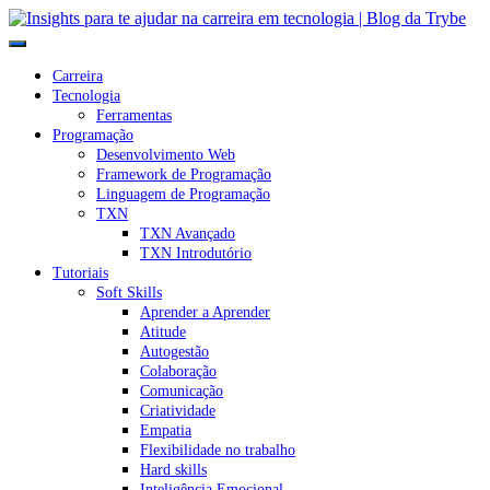
Carreira
Tecnologia
Ferramentas
Programação
Desenvolvimento Web
Framework de Programação
Linguagem de Programação
TXN
TXN Avançado
TXN Introdutório
Tutoriais
Soft Skills
Aprender a Aprender
Atitude
Autogestão
Colaboração
Comunicação
Criatividade
Empatia
Flexibilidade no trabalho
Hard skills
Inteligência Emocional