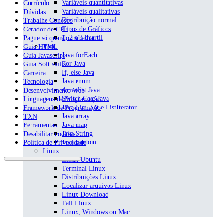
Variáveis quantitativas
Currículo
Variáveis qualitativas
Dúvidas
Distribuição normal
Trabalhe Conosco
Tipos de Gráficos
Gerador de CPF
1, 2 e 3 quartil
Pague só quando trabalhar
Java
Guia HTML
Java forEach
Guia Javascript
For Java
Guia Soft skills
If, else Java
Carreira
Java enum
Tecnologia
Arraylist Java
Desenvolvimento Web
Switch Case Java
Linguagens de Programação
Java List, Set e ListIterator
Framework de Programação
Java array
TXN
Java map
Ferramentas
Java String
Desabilitar cookies
Java random
Política de Privacidade
Linux
Linux Ubuntu
Terminal Linux
Distribuições Linux
Localizar arquivos Linux
Linux Download
Tail Linux
Linux, Windows ou Mac