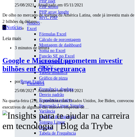
PHP isset
25/08/2021 ∙ Atualizado em 05/11/2021
PHP strpos
PHP array lenght
De olho no mercado de startups da América Latina, onde já investiu mais de
MVC PHP
2 bilhões de dólares,…
NodeJS
N
Notícias
Excel
Fórmulas Excel
Leia mais
Cálculo de porcentagem
Montagem de dashboard
3 minutos de leitura
Soma no Excel
Função SE no Excel
Google e Microsoft prometem investir
Subtração no Excel
PROCV
bilhões em cibersegurança
Tabela dinâmica
Gráfico de pizza
por
Renan França
Estatística
Frequência absoluta
25/08/2021 ∙ Atualizado em 05/11/2021
Desvio padrão
Frequência relativa
Na quarta-feira (25), o presidente dos Estados Unidos, Joe Biden, convocou
Regressão Linear Simples
executivos de algumas das maiores empresas de…
Variância
Medidas de dispersão
Sistema Linear
Boxplot
Tabela de Frequência