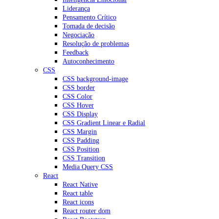
Liderança
Pensamento Crítico
Tomada de decisão
Negociação
Resolução de problemas
Feedback
Autoconhecimento
CSS
CSS background-image
CSS border
CSS Color
CSS Hover
CSS Display
CSS Gradient Linear e Radial
CSS Margin
CSS Padding
CSS Position
CSS Transition
Media Query CSS
React
React Native
React table
React icons
React router dom