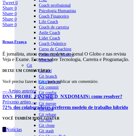
Tweet
0
Coach profissional
Share
0
Psicologia Humanista
Share
0
Coach Financeiro
Share
0
Life Coach
Share
0
Coach de carreira
Agile Coach
Líder Coach
Renan França
Coach Quântico
Curso de Coaching
É jornalista, atuou como repórter no jornal O Globo e nas revista
Pirâmide de Maslow
Veja e Exame. Escreve sobre Tecnologia, Carreira e Programação.
Mindset
Git
DEIXE UM COMENTÁRIO
Git add
Git branch
Você precisa fazer o
login
para publicar um comentário.
Git checkout
Git commit
— Artigo anterior
Git config
DNS_PROBE_FINISHED_NXDOMAIN: como resolver?
Git flow
Próximo artigo —
Git merge
72% dos colaboradores preferem modelo de trabalho híbrido
Git push
Git rebase
VOCÊ TAMBÉM PODE GOSTAR
Git pull
Git clone
N
Notícias
Git stash