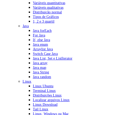
Variáveis quantitativas
Variáveis qualitativas
Distribuição normal
Tipos de Gráficos
1, 2 e 3 quartil
Java
Java forEach
For Java
If, else Java
Java enum
Arraylist Java
Switch Case Java
Java List, Set e ListIterator
Java array
Java map
Java String
Java random
Linux
Linux Ubuntu
Terminal Linux
Distribuições Linux
Localizar arquivos Linux
Linux Download
Tail Linux
Linux, Windows ou Mac