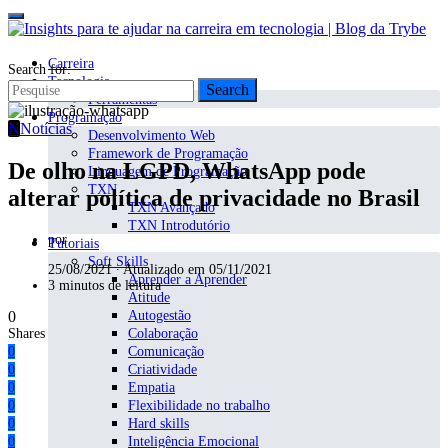
Carreira
Search for:
Tecnologia
Search
Ferramentas
Programação
N
Notícias
Desenvolvimento Web
Framework de Programação
De olho na LGPD, WhatsApp pode
Linguagem de Programação
TXN
alterar política de privacidade no Brasil
TXN Avançado
TXN Introdutório
por
Tutoriais
Soft Skills
25/08/2021 ∙ Atualizado em 05/11/2021
Aprender a Aprender
3 minutos de leitura
Atitude
0
Autogestão
Shares
Colaboração
0
Comunicação
0
Criatividade
0
Empatia
0
Flexibilidade no trabalho
0
Hard skills
0
Inteligência Emocional