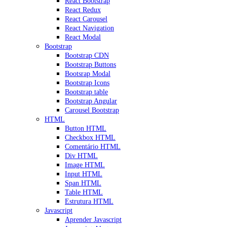
React Bootstrap
React Redux
React Carousel
React Navigation
React Modal
Bootstrap
Bootstrap CDN
Bootstrap Buttons
Bootsrap Modal
Bootstrap Icons
Bootstrap table
Bootstrap Angular
Carousel Bootstrap
HTML
Button HTML
Checkbox HTML
Comentário HTML
Div HTML
Image HTML
Input HTML
Span HTML
Table HTML
Estrutura HTML
Javascript
Aprender Javascript