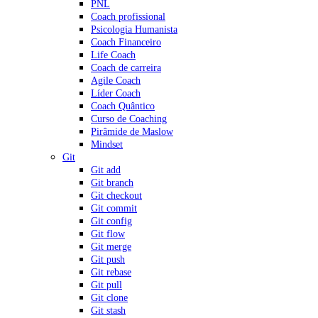
PNL
Coach profissional
Psicologia Humanista
Coach Financeiro
Life Coach
Coach de carreira
Agile Coach
Líder Coach
Coach Quântico
Curso de Coaching
Pirâmide de Maslow
Mindset
Git
Git add
Git branch
Git checkout
Git commit
Git config
Git flow
Git merge
Git push
Git rebase
Git pull
Git clone
Git stash