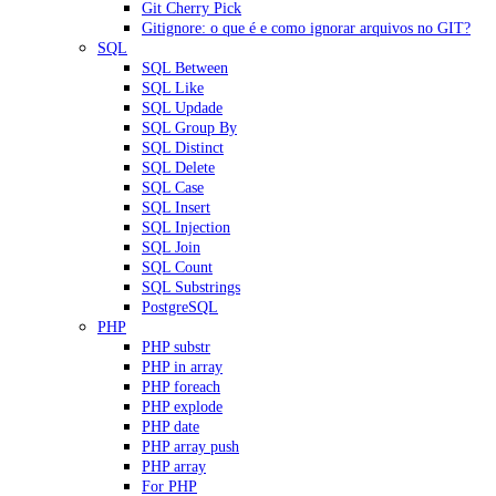
Git Cherry Pick
Gitignore: o que é e como ignorar arquivos no GIT?
SQL
SQL Between
SQL Like
SQL Updade
SQL Group By
SQL Distinct
SQL Delete
SQL Case
SQL Insert
SQL Injection
SQL Join
SQL Count
SQL Substrings
PostgreSQL
PHP
PHP substr
PHP in array
PHP foreach
PHP explode
PHP date
PHP array push
PHP array
For PHP