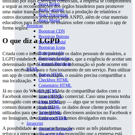
utilizado por lojas e serviços comerciais, a empresa se comprometeu
React Redux
a seguir as recomendações dos órgãos brasileiros para promover
React Carousel
uma maior transparência. Isso inclui a produção de relatórios e
React Navigation
outros documentos solicitados pela ANPD, além de criar materiais
React Modal
educativos para informar os usuários sobre como utilizar o app de
Bootstrap
forma segura.
Bootstrap CDN
Bootstrap Buttons
O que diz a LGPD
Bootsrap Modal
Bootstrap Icons
Bootstrap table
Criada com o intuito de proteger os dados pessoais de usuários, a
Bootstrap Angular
LGPD estabelece, entre outras regras, que a exigência de aceitar um
Carousel Bootstrap
determinado tipo de tratamento de informação só pode ocorrer em
HTML
casos necessários para o funcionamento de um serviço. Para utilizar
Button HTML
um app de corrida, por exemplo, o usuário precisa compartilhar a
Checkbox HTML
sua localização.
Comentário HTML
Já no caso do WhatsApp, a ideia de compartilhar dados com o
Div HTML
Facebook envolve uma intenção comercial. Caso uma pessoa tenha
Image HTML
interagido com uma loja pelo app — algo que se tornou muito
Input HTML
comum durante a pandemia — os dados desse cliente poderão ser
Span HTML
utilizados para que as empresas direcionem anúncios no Facebook e
Table HTML
no Instagram, de acordo com os termos divulgados em maio.
Estrutura HTML
Javascript
A possibilidade de cruzar informações entre as três plataformas
Aprender Javascript
reforça a preocupação acerca do monopólio que a empresa está
Javascript Alert