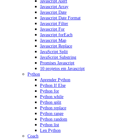
Javascript Alert
Javascript Array
Javascript Date
Javascript Date Format
Javascript Filter
Javascript For
Javascript forEach
Javascript Map
Javascript Replace
JavaScript Split
JavaScript Substring
Promises Javascript
10 projetos em Javascript
Python
Aprender Python
Python If Else
Python for
Python while
Python split
Python replace
Python range
Python random
Python list
Len Python
Coach