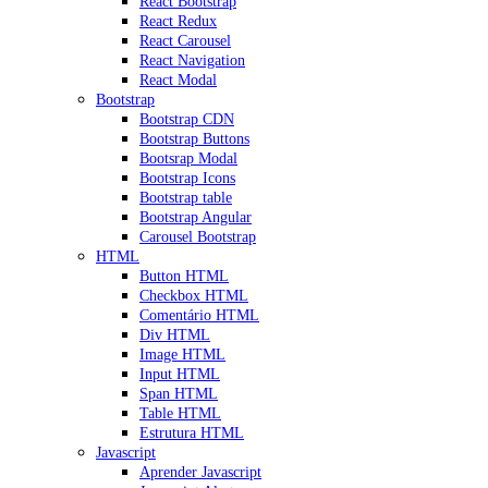
React Bootstrap
React Redux
React Carousel
React Navigation
React Modal
Bootstrap
Bootstrap CDN
Bootstrap Buttons
Bootsrap Modal
Bootstrap Icons
Bootstrap table
Bootstrap Angular
Carousel Bootstrap
HTML
Button HTML
Checkbox HTML
Comentário HTML
Div HTML
Image HTML
Input HTML
Span HTML
Table HTML
Estrutura HTML
Javascript
Aprender Javascript