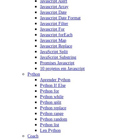
Javascript Alert
Javascript Array
Javascript Date
Javascript Date Format
Javascript Filter
Javascript For
Javascript forEach
Javascript Map
Javascript Replace
JavaScript Split
JavaScript Substring
Promises Javascript
10 projetos em Javascript
Python
Aprender Python
Python If Else
Python for
Python while
Python split
Python replace
Python range
Python random
Python list
Len Python
Coach