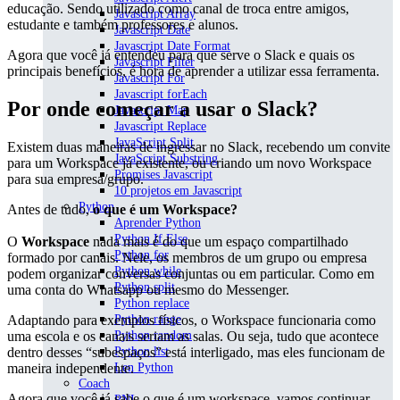
educação. Sendo utilizado como canal de troca entre amigos,
Javascript Array
estudante e também professores e alunos.
Javascript Date
Javascript Date Format
Agora que você já entendeu para que serve o Slack e quais os
Javascript Filter
principais benefícios, é hora de aprender a utilizar essa ferramenta.
Javascript For
Javascript forEach
Por onde começar a usar o Slack?
Javascript Map
Javascript Replace
JavaScript Split
Existem duas maneiras de ingressar no Slack, recebendo um convite
JavaScript Substring
para um Workspace já existente, ou criando um novo Workspace
Promises Javascript
para sua empresa/grupo.
10 projetos em Javascript
Python
Antes de tudo,
o que é um Workspace?
Aprender Python
Python If Else
O
Workspace
nada mais é do que um espaço compartilhado
Python for
formado por canais. Nele, os membros de um grupo ou empresa
Python while
podem organizar conversas conjuntas ou em particular. Como em
Python split
uma conta do Whatsapp ou mesmo do Messenger.
Python replace
Adaptando para exemplos físicos, o Workspace funcionaria como
Python range
uma escola e os canais seriam as salas. Ou seja, tudo que acontece
Python random
dentro desses “subespaços” está interligado, mas eles funcionam de
Python list
maneira independente.
Len Python
Coach
Agora que você já sabe o que é um workspace, vamos continuar.
PNL