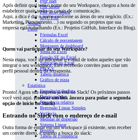
PHP isset
Após definir qual será o nome do seu Workspace, chegou a hora de
PHP strpos
estabelecer quais serão os canais de comunicação.
PHP array lenght
Aqui, a dica é dar o nome conforme as áreas do seu negócio. (Ex.:
MVC PHP
Marketing, Planejamento…) ou segundo os projetos que sua
NodeJS
empresa está trabalhando (Ex.: Projetos GitHub, Interface do Blog).
Excel
Fórmulas Excel
Cálculo de porcentagem
Montagem de dashboard
Quem vai participar do seu Workspace?
Soma no Excel
Função SE no Excel
Nesta etapa, você irá adicionar o e-mail de todos aqueles que vão
Subtração no Excel
integrar o seu workspace. Eles receberão convites para criar um
PROCV
perfil pessoal dentro da ferramenta.
Tabela dinâmica
Gráfico de pizza
Estatística
Frequência absoluta
Pronto! Agora sua empresa já está no Slack! Os próximos passos
Desvio padrão
você verá aqui.
(colocar um link âncora para pular a segunda
Frequência relativa
opção de início no Slack)
Regressão Linear Simples
Variância
Entrando no Slack com o endereço de e-mail
Medidas de dispersão
Sistema Linear
Outra forma de entrar em um workspace já existente, sem receber
Boxplot
um convite direto, é usando a busca do slack:
Tabela de Frequência