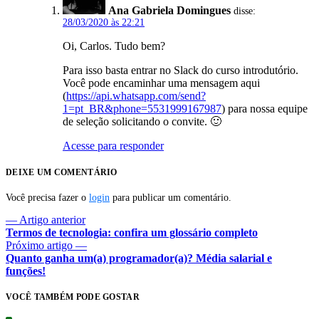
Ana Gabriela Domingues
disse:
28/03/2020 às 22:21
Oi, Carlos. Tudo bem?
Para isso basta entrar no Slack do curso introdutório.
Você pode encaminhar uma mensagem aqui
(
https://api.whatsapp.com/send?
1=pt_BR&phone=5531999167987
) para nossa equipe
de seleção solicitando o convite. 🙂
Acesse para responder
DEIXE UM COMENTÁRIO
Você precisa fazer o
login
para publicar um comentário.
— Artigo anterior
Termos de tecnologia: confira um glossário completo
Próximo artigo —
Quanto ganha um(a) programador(a)? Média salarial e
funções!
VOCÊ TAMBÉM PODE GOSTAR