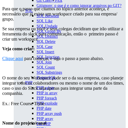
Git Cherry Pick
Gitignore: o que é e como ignorar arquivos no GIT?
Para que o passo que citamos no tópico anterior aconteça, é
SQL
necessário que já exista um workspace criado para sua empresa/
SQL Between
grupo.
SQL Like
SQL Updade
Se sua empresa ou você e seus colegas decidiram que irão utilizar a
SQL Group By
ferramenta do slack para comunicação, então o primeiro passo é
SQL Distinct
criar um workspace.
SQL Delete
SQL Case
Veja como criar:
SQL Insert
SQL Injection
Clique aqui
para começar, e siga o passo a passo abaixo.
SQL Join
SQL Count
SQL Substrings
O nome do seu Workspace pode ser o da sua empresa, caso planeje
PostgreSQL
integrar todos os colaboradores ou mesmo o nome de um dos times,
PHP
caso o uso do Slack seja apenas para integrar uma parte da
PHP substr
companhia.
PHP in array
PHP foreach
Ex.: Free Course Trybe
PHP explode
PHP date
PHP array push
PHP array
Nome do projeto/canal
For PHP