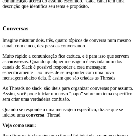
comunicação acerca do assunto escolhido. Cada canal tem uma
descrição que identifica seu tema e propósito.
Conversas
Imagine misturar dois, três, quatro tópicos de conversa num mesmo
canal, com cinco, dez pessoas conversando.
Muito rápido a comunicação fica caótica, e é para isso que servem
as
conversas
. Quando qualquer mensagem é enviada num dos
canais do Slack é possível responder a essa mensagem
especificamente – ao invés de se responder com uma nova
mensagem abaixo dela. É assim que são criadas as Threads.
As Threads no slack são úteis para organizar conversas por assunto.
Assim, você pode iniciar um novo “papo” sobre um tema específico
sem criar uma verdadeira confusão.
Quando se responde a uma mensagem específica, diz-se que se
iniciou uma
conversa
, Thread.
Veja como usar:
Para ficar mais claro que uma thread foi iniciada, coloque o termo