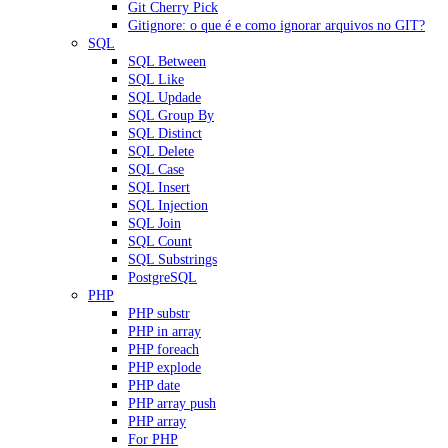
Git Cherry Pick
Gitignore: o que é e como ignorar arquivos no GIT?
SQL
SQL Between
SQL Like
SQL Updade
SQL Group By
SQL Distinct
SQL Delete
SQL Case
SQL Insert
SQL Injection
SQL Join
SQL Count
SQL Substrings
PostgreSQL
PHP
PHP substr
PHP in array
PHP foreach
PHP explode
PHP date
PHP array push
PHP array
For PHP