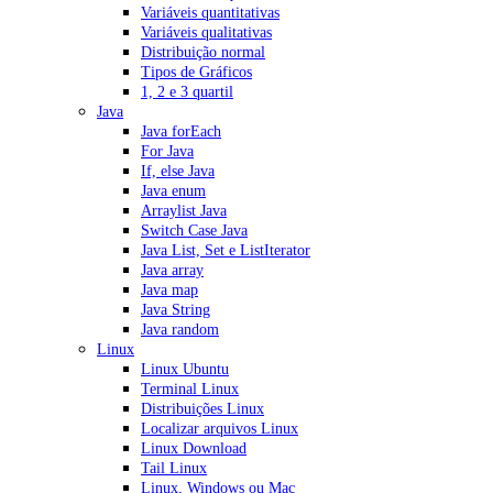
Variáveis quantitativas
Variáveis qualitativas
Distribuição normal
Tipos de Gráficos
1, 2 e 3 quartil
Java
Java forEach
For Java
If, else Java
Java enum
Arraylist Java
Switch Case Java
Java List, Set e ListIterator
Java array
Java map
Java String
Java random
Linux
Linux Ubuntu
Terminal Linux
Distribuições Linux
Localizar arquivos Linux
Linux Download
Tail Linux
Linux, Windows ou Mac