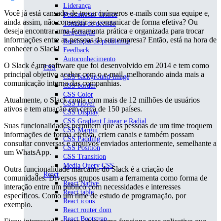
Liderança
Você já está cansado de trocar inúmeros e-mails com sua equipe e,
Pensamento Crítico
ainda assim, não conseguir se comunicar de forma efetiva? Ou
Tomada de decisão
deseja encontrar uma ferramenta prática e organizada para trocar
Negociação
informações entre as pessoas da sua empresa? Então, está na hora de
Resolução de problemas
conhecer o Slack!
Feedback
Autoconhecimento
O Slack é um software que foi desenvolvido em 2014 e tem como
CSS
principal objetivo acabar com o e-mail, melhorando ainda mais a
CSS background-image
comunicação interna das companhias.
CSS border
CSS Color
Atualmente, o Slack conta com mais de 12 milhões de usuários
CSS Hover
ativos e tem atuação em cerca de 150 países.
CSS Display
CSS Gradient Linear e Radial
Suas funcionalidades permitem que as pessoas de um time troquem
CSS Margin
informações de forma efetiva, criem canais e também possam
CSS Padding
consultar conversas e arquivos enviados anteriormente, semelhante a
CSS Position
um WhatsApp.
CSS Transition
Media Query CSS
Outra funcionalidade marcante do Slack é a criação de
React
comunidades. Diversos grupos usam a ferramenta como forma de
React Native
interação entre um público com necessidades e interesses
React table
específicos. Como um time de estudo de programação, por
React icons
exemplo.
React router dom
React Bootstrap