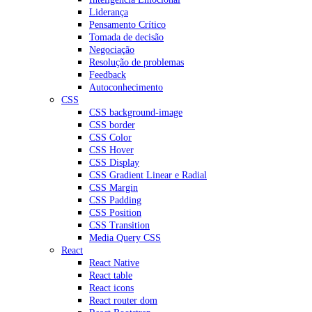
Liderança
Pensamento Crítico
Tomada de decisão
Negociação
Resolução de problemas
Feedback
Autoconhecimento
CSS
CSS background-image
CSS border
CSS Color
CSS Hover
CSS Display
CSS Gradient Linear e Radial
CSS Margin
CSS Padding
CSS Position
CSS Transition
Media Query CSS
React
React Native
React table
React icons
React router dom