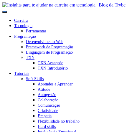
Carreira
Tecnologia
Ferramentas
Programação
Desenvolvimento Web
Framework de Programação
Linguagem de Programação
TXN
TXN Avançado
TXN Introdutório
Tutoriais
Soft Skills
Aprender a Aprender
Atitude
Autogestão
Colaboração
Comunicação
Criatividade
Empatia
Flexibilidade no trabalho
Hard skills
Inteligência Emocional