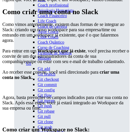
Coach profissional
Como criar uma conta no Slack
Psicologia Humanista
Coach Financeiro
Life Coach
Como vimos anteriormente, existem duas formas de se integrar ao
Coach de carreira
Slack: criando um novo workspace para sua empresa/time ou
Agile Coach
entrando em um workspace já existente, que é o que falaremos
Líder Coach
agora.
Coach Quântico
Curso de Coaching
Para entrar em um
Workspace que já existe
, você precisa receber o
Pirâmide de Maslow
convite de um dos administradores da conta de sua
Mindset
companhia/equipe ou estar com seu e-mail de trabalho cadastrado.
Git
Git add
Ao receber esse convite, você será direcionado para
criar uma
Git branch
conta no Slack.
Git checkout
Git commit
Git config
Git flow
Agora, basta preencher os campos indicados para criar sua conta no
Git merge
Slack. Após essa etapa, você já estará integrado ao Workspace da
Git push
sua empresa ou time.
Git rebase
Git pull
Git clone
Git stash
Como criar um Wokspace no Slack: