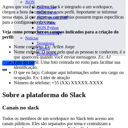
JSON
Agora que você já está no Slack e integrado a um workspace,
JSON Array
chegou a hora de configurar o seu perfil. Importante se informar
JSON Server
nessa etapa, já que algumas companhias possuem regras específicas
JSON_encode PHP
para a configuração da conta.
JSON Parse
JSON Python
Veja como preencher os campos indicados para a criação do
JSON Stringify
perfil:
Notícias
Tecnologia
Nome completo:
Ex: Arllen Jorge
Carreira
Nome exibido: O nome pelo qual as pessoas te conhecem, é o
Programação
que aparecerá quando você enviar mensagens.
Ex: AJ
Foto do perfil: Uma foto centrada no rosto para facilitar sua
Conheça a Trybe!
identificação.
O que eu faço: Coloque aqui informações sobre seu cargo ou
ocupação. Ex: Líder de atração
Número de telefone: +55 (XX) XXXXX-XXXX
Sobre a plataforma do Slack
Canais
no slack
Todos os membros de um workspace no Slack tem acesso aos
canais públicos. Eles são separados por tema e centralizam a