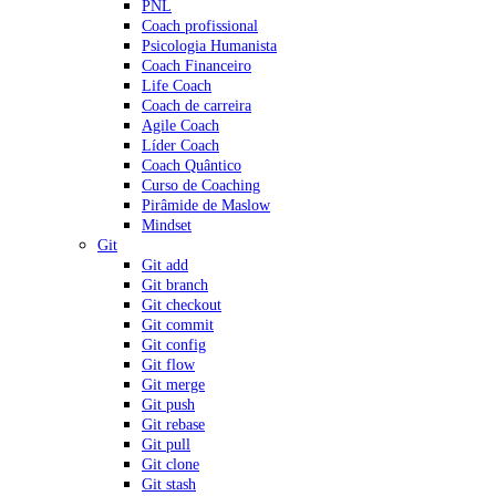
PNL
Coach profissional
Psicologia Humanista
Coach Financeiro
Life Coach
Coach de carreira
Agile Coach
Líder Coach
Coach Quântico
Curso de Coaching
Pirâmide de Maslow
Mindset
Git
Git add
Git branch
Git checkout
Git commit
Git config
Git flow
Git merge
Git push
Git rebase
Git pull
Git clone
Git stash