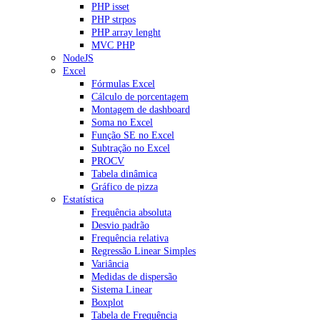
PHP isset
PHP strpos
PHP array lenght
MVC PHP
NodeJS
Excel
Fórmulas Excel
Cálculo de porcentagem
Montagem de dashboard
Soma no Excel
Função SE no Excel
Subtração no Excel
PROCV
Tabela dinâmica
Gráfico de pizza
Estatística
Frequência absoluta
Desvio padrão
Frequência relativa
Regressão Linear Simples
Variância
Medidas de dispersão
Sistema Linear
Boxplot
Tabela de Frequência