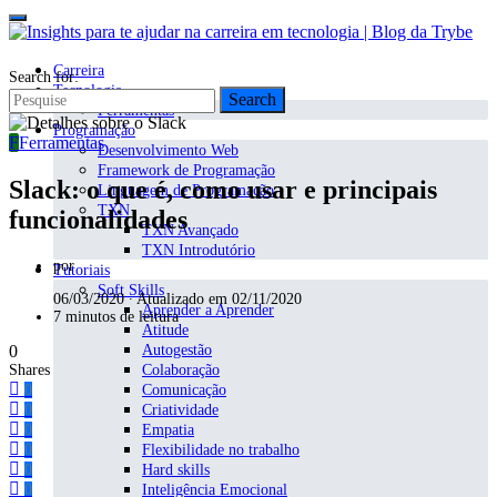
Carreira
Search for:
Tecnologia
Search
Ferramentas
Programação
F
Ferramentas
Desenvolvimento Web
Framework de Programação
Slack: o que é, como usar e principais
Linguagem de Programação
TXN
funcionalidades
TXN Avançado
TXN Introdutório
por
Tutoriais
Soft Skills
06/03/2020 ∙ Atualizado em 02/11/2020
Aprender a Aprender
7 minutos de leitura
Atitude
0
Autogestão
Shares
Colaboração
0
Comunicação
0
Criatividade
0
Empatia
0
Flexibilidade no trabalho
0
Hard skills
0
Inteligência Emocional