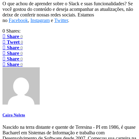
O que achou de aprender sobre o Slack e suas funcionalidades? Se
você gostou do conteúdo e deseja acompanhar as atualizações, não
deixe de conferir nossas redes sociais. Estamos
no
Facebook
,
Instagram
e
Twitter
.
0 Shares:
Share
0
Tweet
0
Share
0
Share
0
Share
0
Share
0
Cairo Noleto
Nascido na terra distante e quente de Teresina - PI em 1986, é quase
Bacharel em Sistemas de Informação e trabalha com
Desenvolvimento de Software desde 2007. Começou sua carreira na