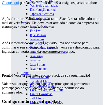
Variáveis quantitativas
Clique aqui
para acessar o link de busca e siga os passos abaixo:
Variáveis qualitativas
Distribuição normal
Tipos de Gráficos
1, 2 e 3 quartil
Após clicar em “Minha equipe está no Slack”, será solicitado um e-
Java
mail de verificação. Ele deve estar atrelado a conta da empresa ou
Java forEach
instituição a qual deseja se conectar.
For Java
If, else Java
Java enum
Após informar o e-mail, será enviado uma notificação para
Arraylist Java
confirmar o seu endereço. Em seguida, você será direcionado para
Switch Case Java
ingressar ao workspace da sua empresa ou grupo.
Java List, Set e ListIterator
Java array
Java map
Java String
Java random
Linux
Pronto! Você já está integrado ao Slack da sua organização!
Linux Ubuntu
Terminal Linux
Vale ressaltar que existem canais restritos que só permitem a
Distribuições Linux
participação de convidados ou mediante a permissão do
Localizar arquivos Linux
administrador.
Linux Download
Tail Linux
Configurando o perfil no Slack
Linux, Windows ou Mac