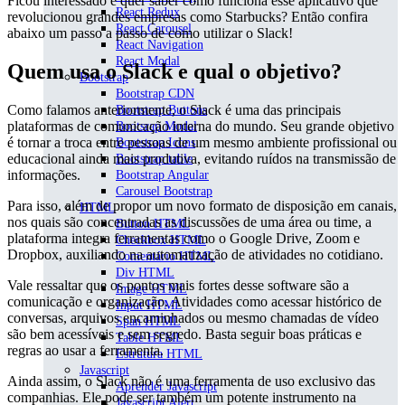
Ficou interessado e quer saber como funciona esse aplicativo que
React Redux
revolucionou grandes empresas como Starbucks? Então confira
React Carousel
abaixo um passo a passo de como utilizar o Slack!
React Navigation
React Modal
Quem usa o Slack e qual o objetivo?
Bootstrap
Bootstrap CDN
Como falamos anteriormente, o Slack é uma das principais
Bootstrap Buttons
plataformas de comunicação interna do mundo. Seu grande objetivo
Bootsrap Modal
é tornar a troca entre pessoas de um mesmo ambiente profissional ou
Bootstrap Icons
educacional ainda mais produtiva, evitando ruídos na transmissão de
Bootstrap table
informações.
Bootstrap Angular
Carousel Bootstrap
Para isso, além de propor um novo formato de disposição em canais,
HTML
nos quais são concentradas as discussões de uma área ou time, a
Button HTML
plataforma integra ferramentas como o Google Drive, Zoom e
Checkbox HTML
Dropbox, auxiliando na automatização de atividades no cotidiano.
Comentário HTML
Div HTML
Vale ressaltar que os pontos mais fortes desse software são a
Image HTML
comunicação e organização. Atividades como acessar histórico de
Input HTML
conversas, arquivos encaminhados ou mesmo chamadas de vídeo
Span HTML
são bem acessíveis e sem segredo. Basta seguir boas práticas e
Table HTML
regras ao usar a ferramenta.
Estrutura HTML
Javascript
Ainda assim, o Slack não é uma ferramenta de uso exclusivo das
Aprender Javascript
companhias. Ele pode ser também um potente instrumento na
Javascript Alert