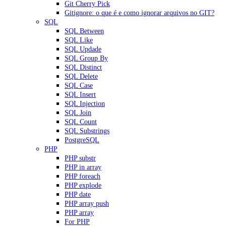
Git Cherry Pick
Gitignore: o que é e como ignorar arquivos no GIT?
SQL
SQL Between
SQL Like
SQL Updade
SQL Group By
SQL Distinct
SQL Delete
SQL Case
SQL Insert
SQL Injection
SQL Join
SQL Count
SQL Substrings
PostgreSQL
PHP
PHP substr
PHP in array
PHP foreach
PHP explode
PHP date
PHP array push
PHP array
For PHP