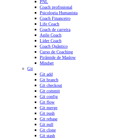
PNL
Coach profissional
Psicologia Humanista
Coach Financeiro
Life Coach
Coach de carreira
Agile Coach
Líder Coach
Coach Quântico
Curso de Coaching
Pirâmide de Maslow
Mindset
Git
Git add
Git branch
Git checkout
Git commit
Git config
Git flow
Git merge
Git push
Git rebase
Git pull
Git clone
Git stash