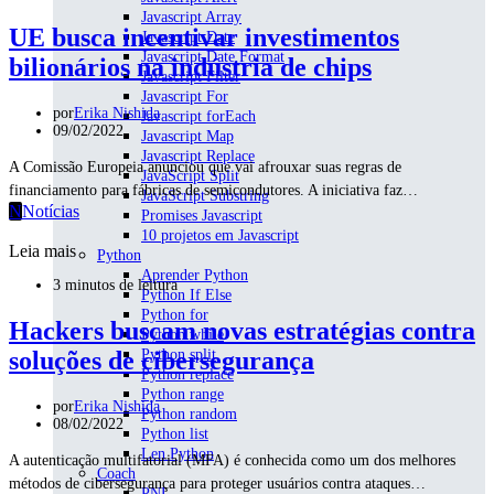
Javascript Array
UE busca incentivar investimentos
Javascript Date
Javascript Date Format
bilionários na indústria de chips
Javascript Filter
Javascript For
por
Erika Nishida
Javascript forEach
09/02/2022
Javascript Map
Javascript Replace
A Comissão Europeia anunciou que vai afrouxar suas regras de
JavaScript Split
financiamento para fábricas de semicondutores. A iniciativa faz…
JavaScript Substring
N
Notícias
Promises Javascript
10 projetos em Javascript
Leia mais
Python
Aprender Python
3 minutos de leitura
Python If Else
Python for
Hackers buscam novas estratégias contra
Python while
soluções de cibersegurança
Python split
Python replace
Python range
por
Erika Nishida
Python random
08/02/2022
Python list
Len Python
A autenticação multifatorial (MFA) é conhecida como um dos melhores
Coach
métodos de cibersegurança para proteger usuários contra ataques…
PNL