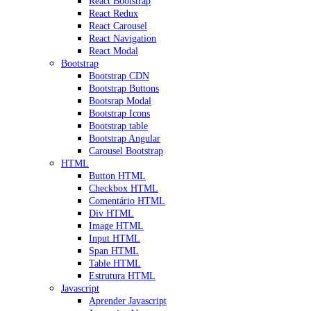
React Bootstrap
React Redux
React Carousel
React Navigation
React Modal
Bootstrap
Bootstrap CDN
Bootstrap Buttons
Bootsrap Modal
Bootstrap Icons
Bootstrap table
Bootstrap Angular
Carousel Bootstrap
HTML
Button HTML
Checkbox HTML
Comentário HTML
Div HTML
Image HTML
Input HTML
Span HTML
Table HTML
Estrutura HTML
Javascript
Aprender Javascript