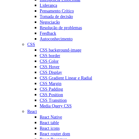
Liderança
Pensamento Crítico
Tomada de decisão
Negociação
Resolução de problemas
Feedback
Autoconhecimento
CSS
CSS background-image
CSS border
CSS Color
CSS Hover
CSS Display
CSS Gradient Linear e Radial
CSS Margin
CSS Padding
CSS Position
CSS Transition
Media Query CSS
React
React Native
React table
React icons
React router dom