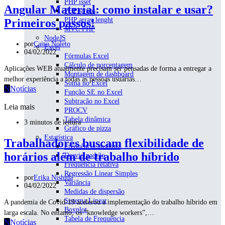
PHP isset
Angular Material: como instalar e usar?
PHP strpos
PHP array lenght
Primeiros passos!
MVC PHP
NodeJS
por
Cairo Noleto
Excel
04/02/2022
Fórmulas Excel
Cálculo de porcentagem
Aplicações WEB atualmente precisam ser pensadas de forma a entregar a
Montagem de dashboard
melhor experiência a todas as pessoas usuárias…
Soma no Excel
N
Notícias
Função SE no Excel
Subtração no Excel
Leia mais
PROCV
Tabela dinâmica
3 minutos de leitura
Gráfico de pizza
Estatística
Trabalhadores buscam flexibilidade de
Frequência absoluta
horários além de trabalho híbrido
Desvio padrão
Frequência relativa
Regressão Linear Simples
por
Erika Nishida
Variância
04/02/2022
Medidas de dispersão
Sistema Linear
A pandemia de Covid-19 acelerou a implementação do trabalho híbrido em
Boxplot
larga escala. No entanto, os “knowledge workers”,…
Tabela de Frequência
N
Notícias