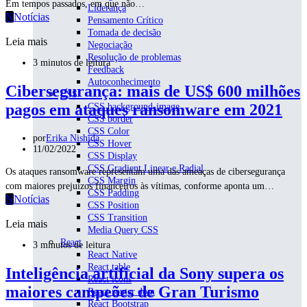
Em tempos passados, em que não…
Liderança
N
Notícias
Pensamento Crítico
Tomada de decisão
Leia mais
Negociação
Resolução de problemas
3 minutos de leitura
Feedback
Autoconhecimento
Cibersegurança: mais de US$ 600 milhões
CSS
pagos em ataques ransomware em 2021
CSS background-image
CSS border
CSS Color
por
Erika Nishida
CSS Hover
11/02/2022
CSS Display
CSS Gradient Linear e Radial
Os ataques ransomware representam uma das ameaças de cibersegurança
CSS Margin
com maiores prejuízos financeiros às vítimas, conforme aponta um…
CSS Padding
N
Notícias
CSS Position
CSS Transition
Leia mais
Media Query CSS
React
3 minutos de leitura
React Native
React table
Inteligência artificial da Sony supera os
React icons
maiores campeões de Gran Turismo
React router dom
React Bootstrap