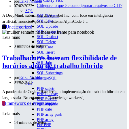
Git Cherry Pick
por
Erika Nishida
Gitignore: o que é e como ignorar arquivos no GIT?
07/02/2022
SQL
A DeepMind, subsidiária da Alphabet Inc. com foco em inteligência
SQL Between
SQL Like
artificial, anunciou que o seu sistema AlphaCode é…
SQL Updade
U
Uncategorized
SQL Group By
SQL Distinct
Leia mais
SQL Delete
3 minutos de leitura
SQL Case
SQL Insert
Trabalhadores buscam flexibilidade de
SQL Injection
SQL Join
horários além de trabalho híbrido
SQL Count
SQL Substrings
por
Erika Nishida
PostgreSQL
04/02/2022
PHP
PHP substr
A pandemia de Covid-19 acelerou a implementação do trabalho híbrido em
PHP in array
larga escala. No entanto, os “knowledge workers”,…
PHP foreach
F
Framework de Programação
PHP explode
PHP date
Leia mais
PHP array push
PHP array
14 minutos de leitura
For PHP