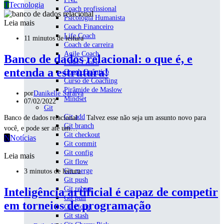
T
Tecnologia
Coach profissional
Psicologia Humanista
Leia mais
Coach Financeiro
Life Coach
11 minutos de leitura
Coach de carreira
Agile Coach
Banco de dados relacional: o que é, e
Líder Coach
entenda a estrutura!
Coach Quântico
Curso de Coaching
Pirâmide de Maslow
por
Danikelle Saraiva
Mindset
07/02/2022
Git
Git add
Banco de dados relacional… Talvez esse não seja um assunto novo para
Git branch
você, e pode ser até um…
Git checkout
N
Notícias
Git commit
Git config
Leia mais
Git flow
Git merge
3 minutos de leitura
Git push
Git rebase
Inteligência artificial é capaz de competir
Git pull
em torneios de programação
Git clone
Git stash