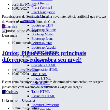
React Redux
por
Erika Nishida
React Carousel
10/02/2022
React Navigation
React Modal
Pesquisadores da Sony criaram uma nova inteligência artificial que é capaz
Bootstrap
de vencer os melhores pilotos de Gran…
Bootstrap CDN
C
Carreira
Bootstrap Buttons
Bootsrap Modal
Leia mais
Bootstrap Icons
10 minutos de leitura
Bootstrap table
Bootstrap Angular
Júnior, Pleno e Sênior: principais
Carousel Bootstrap
HTML
diferenças e descubra seu nível!
Button HTML
Checkbox HTML
Comentário HTML
por
Lucas Custódio
10/02/2022
Div HTML
Image HTML
É com certa frequência que algumas determinadas nomenclaturas surgem
Input HTML
juntamente com o nome de determinadas vagas ou cargos.…
Span HTML
N
Notícias
Table HTML
Estrutura HTML
Leia mais
Javascript
Aprender Javascript
3 minutos de leitura
Javascript Alert