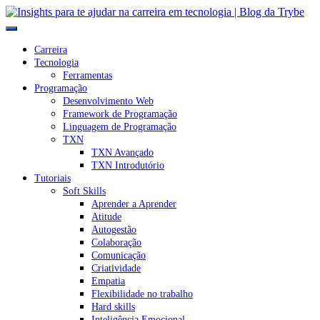
Carreira
Tecnologia
Ferramentas
Programação
Desenvolvimento Web
Framework de Programação
Linguagem de Programação
TXN
TXN Avançado
TXN Introdutório
Tutoriais
Soft Skills
Aprender a Aprender
Atitude
Autogestão
Colaboração
Comunicação
Criatividade
Empatia
Flexibilidade no trabalho
Hard skills
Inteligência Emocional