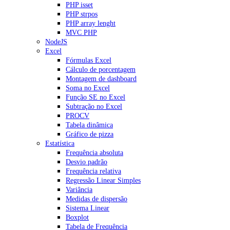
PHP isset
PHP strpos
PHP array lenght
MVC PHP
NodeJS
Excel
Fórmulas Excel
Cálculo de porcentagem
Montagem de dashboard
Soma no Excel
Função SE no Excel
Subtração no Excel
PROCV
Tabela dinâmica
Gráfico de pizza
Estatística
Frequência absoluta
Desvio padrão
Frequência relativa
Regressão Linear Simples
Variância
Medidas de dispersão
Sistema Linear
Boxplot
Tabela de Frequência