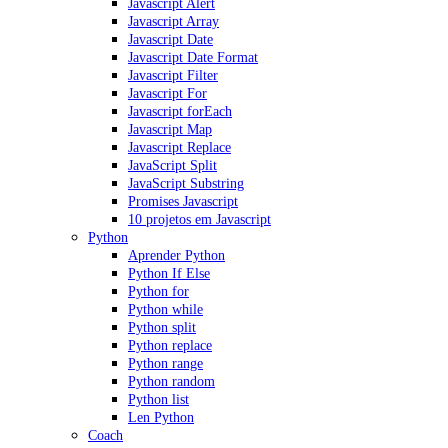
Javascript Alert
Javascript Array
Javascript Date
Javascript Date Format
Javascript Filter
Javascript For
Javascript forEach
Javascript Map
Javascript Replace
JavaScript Split
JavaScript Substring
Promises Javascript
10 projetos em Javascript
Python
Aprender Python
Python If Else
Python for
Python while
Python split
Python replace
Python range
Python random
Python list
Len Python
Coach