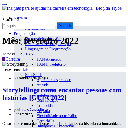
Carreira
Search for:
Tecnologia
Search
Ferramentas
Programação
Mês:
fevereiro 2022
Desenvolvimento Web
Framework de Programação
Linguagem de Programação
28 posts
TXN
C
Carreira
TXN Avançado
TXN Introdutório
Leia mais
Tutoriais
Soft Skills
30 minutos de leitura
Aprender a Aprender
Atitude
Storytelling: como encantar pessoas com
Autogestão
Colaboração
histórias [GUIA 2022]
Comunicação
Criatividade
por
Lucas Custódio
Empatia
14/02/2022
Flexibilidade no trabalho
Hard skills
O narrador é uma das figuras mais importantes da história da humanidade.
Inteligência Emocional