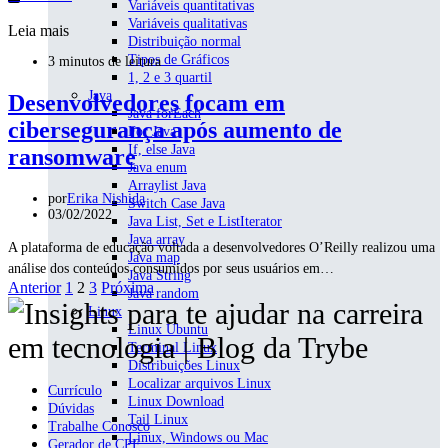
Variáveis quantitativas
Variáveis qualitativas
Leia mais
Distribuição normal
Tipos de Gráficos
3 minutos de leitura
1, 2 e 3 quartil
Java
Desenvolvedores focam em
Java forEach
cibersegurança após aumento de
For Java
If, else Java
ransomware
Java enum
Arraylist Java
por
Erika Nishida
Switch Case Java
03/02/2022
Java List, Set e ListIterator
Java array
A plataforma de educação voltada a desenvolvedores O’Reilly realizou uma
Java map
análise dos conteúdos consumidos por seus usuários em…
Java String
Paginação
Anterior
1
2
3
Próxima
Java random
Linux
de
Linux Ubuntu
posts
Terminal Linux
Distribuições Linux
Localizar arquivos Linux
Currículo
Linux Download
Dúvidas
Tail Linux
Trabalhe Conosco
Linux, Windows ou Mac
Gerador de CPF