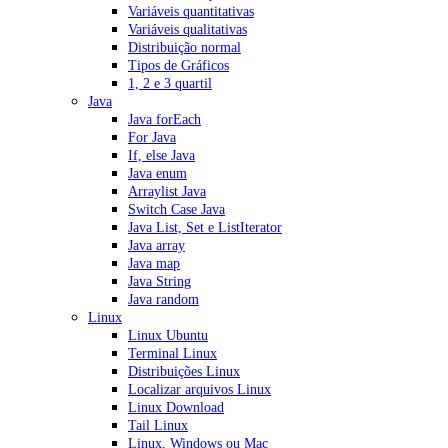
Variáveis quantitativas
Variáveis qualitativas
Distribuição normal
Tipos de Gráficos
1, 2 e 3 quartil
Java
Java forEach
For Java
If, else Java
Java enum
Arraylist Java
Switch Case Java
Java List, Set e ListIterator
Java array
Java map
Java String
Java random
Linux
Linux Ubuntu
Terminal Linux
Distribuições Linux
Localizar arquivos Linux
Linux Download
Tail Linux
Linux, Windows ou Mac