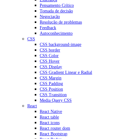
Pensamento Crítico
Tomada de decisão
Negociação
Resolução de problemas
Feedback
Autoconhecimento
CSS
CSS background-image
CSS border
CSS Color
CSS Hover
CSS Display
CSS Gradient Linear e Radial
CSS Margin
CSS Padding
CSS Position
CSS Transition
Media Query CSS
React
React Native
React table
React icons
React router dom
React Bootstrap