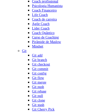
Coach profissional
Psicologia Humanista
Coach Financeiro
Life Coach
Coach de carreira
Agile Coach
Líder Coach
Coach Quântico
Curso de Coaching
Pirâmide de Maslow
Mindset
Git
Git add
Git branch
Git checkout
Git commit
Git config
Git flow
Git merge
Git push
Git rebase
Git pull
Git clone
Git stash
Git Cherry Pick