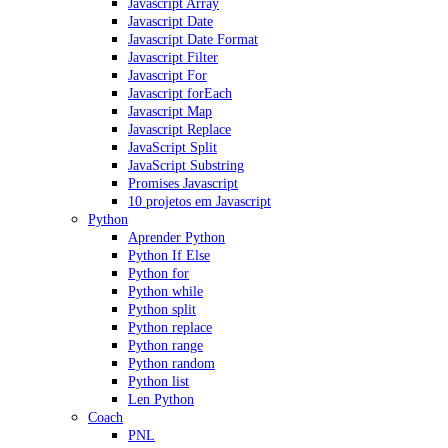
Javascript Array
Javascript Date
Javascript Date Format
Javascript Filter
Javascript For
Javascript forEach
Javascript Map
Javascript Replace
JavaScript Split
JavaScript Substring
Promises Javascript
10 projetos em Javascript
Python
Aprender Python
Python If Else
Python for
Python while
Python split
Python replace
Python range
Python random
Python list
Len Python
Coach
PNL