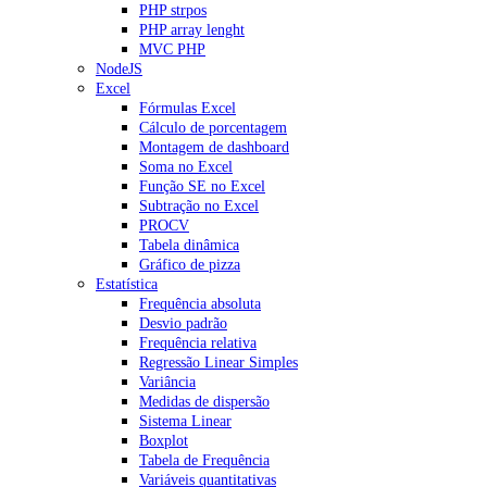
PHP strpos
PHP array lenght
MVC PHP
NodeJS
Excel
Fórmulas Excel
Cálculo de porcentagem
Montagem de dashboard
Soma no Excel
Função SE no Excel
Subtração no Excel
PROCV
Tabela dinâmica
Gráfico de pizza
Estatística
Frequência absoluta
Desvio padrão
Frequência relativa
Regressão Linear Simples
Variância
Medidas de dispersão
Sistema Linear
Boxplot
Tabela de Frequência
Variáveis quantitativas