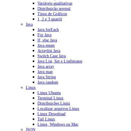
Variáveis qualitativas
Distribuição normal
Tipos de Gráficos
1, 2 e 3 quartil
Java
Java forEach
For Java
If, else Java
Java enum
Arraylist Java
Switch Case Java
Java List, Set e ListIterator
Java array
Java map
Java String
Java random
Linux
Linux Ubuntu
Terminal Linux
Distribuições Linux
Localizar arquivos Linux
Linux Download
Tail Linux
Linux, Windows ou Mac
JSON