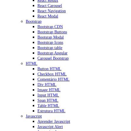
React Redux
React Carousel
React Navigation
React Modal
Bootstrap
Bootstrap CDN
Bootstrap Buttons
Bootsrap Modal
Bootstrap Icons
Bootstrap table
Bootstrap Angular
Carousel Bootstrap
HTML
Button HTML
Checkbox HTML
Comentário HTML
Div HTML
Image HTML
Input HTML
Span HTML
Table HTML
Estrutura HTML
Javascript
Aprender Javascript
Javascript Alert