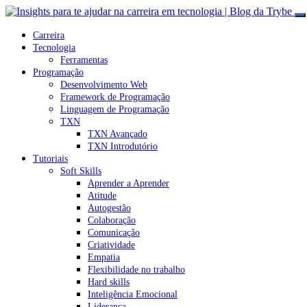
Carreira
Tecnologia
Ferramentas
Programação
Desenvolvimento Web
Framework de Programação
Linguagem de Programação
TXN
TXN Avançado
TXN Introdutório
Tutoriais
Soft Skills
Aprender a Aprender
Atitude
Autogestão
Colaboração
Comunicação
Criatividade
Empatia
Flexibilidade no trabalho
Hard skills
Inteligência Emocional
Liderança