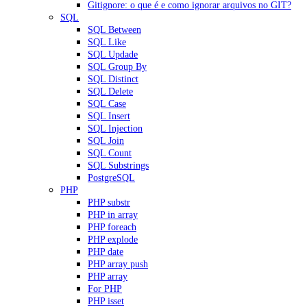
Gitignore: o que é e como ignorar arquivos no GIT?
SQL
SQL Between
SQL Like
SQL Updade
SQL Group By
SQL Distinct
SQL Delete
SQL Case
SQL Insert
SQL Injection
SQL Join
SQL Count
SQL Substrings
PostgreSQL
PHP
PHP substr
PHP in array
PHP foreach
PHP explode
PHP date
PHP array push
PHP array
For PHP
PHP isset