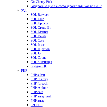
Git Cherry Pick
Gitignore: o que é e como ignorar arquivos no GIT?
SQL
SQL Between
SQL Like
SQL Updade
SQL Group By
SQL Distinct
SQL Delete
SQL Case
SQL Insert
SQL Injection
SQL Join
SQL Count
SQL Substrings
PostgreSQL
PHP
PHP substr
PHP in array
PHP foreach
PHP explode
PHP date
PHP array push
PHP array
For PHP