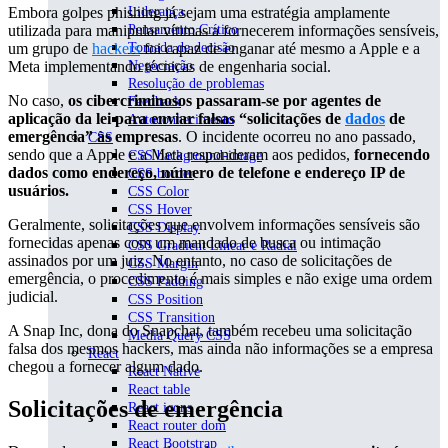
Embora golpes phishing já sejam uma estratégia amplamente
Liderança
utilizada para manipular vítimas a fornecerem informações sensíveis,
Pensamento Crítico
um grupo de
hackers
foi capaz de enganar até mesmo a Apple e a
Tomada de decisão
Meta implementando técnicas de engenharia social.
Negociação
Resolução de problemas
No caso,
os cibercriminosos passaram-se por agentes de
Feedback
aplicação da lei para enviar falsas “solicitações de
dados
de
Autoconhecimento
emergência” às empresas
. O incidente ocorreu no ano passado,
CSS
sendo que a Apple e a Meta responderam aos pedidos,
fornecendo
CSS background-image
dados como endereço, número de telefone e endereço IP de
CSS border
usuários.
CSS Color
CSS Hover
Geralmente, solicitações que envolvem informações sensíveis são
CSS Display
fornecidas apenas com um mandado de busca ou intimação
CSS Gradient Linear e Radial
assinados por um juiz. No entanto, no caso de solicitações de
CSS Margin
emergência, o procedimento é mais simples e não exige uma ordem
CSS Padding
judicial.
CSS Position
CSS Transition
A Snap Inc, dona do Snapchat, também recebeu uma solicitação
Media Query CSS
falsa dos mesmos hackers, mas ainda não informações se a empresa
React
chegou a fornecer algum dado.
React Native
React table
Solicitações de emergência
React icons
React router dom
React Bootstrap