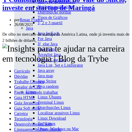
Variáveis quantitativas
investe em startup de Maringá
Variáveis qualitativas
Distribuição normal
Tipos de Gráficos
por
Renan França
1, 2 e 3 quartil
26/08/2021
Java
Java forEach
De olho no mercado de startups da América Latina, onde já investiu mais de
For Java
2 bilhões de dólares,…
If, else Java
Java enum
Arraylist Java
Switch Case Java
Java List, Set e ListIterator
Java array
Currículo
Java map
Dúvidas
Java String
Trabalhe Conosco
Java random
Gerador de CPF
Linux
Pague só quando trabalhar
Linux Ubuntu
Guia HTML
Terminal Linux
Guia Javascript
Distribuições Linux
Guia Soft skills
Localizar arquivos Linux
Carreira
Linux Download
Tecnologia
Tail Linux
Desenvolvimento Web
Linux, Windows ou Mac
Linguagens de Programação