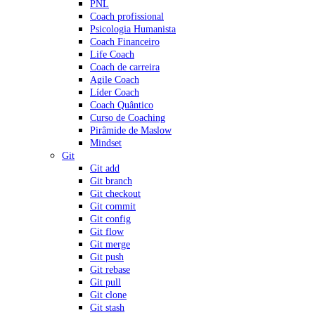
PNL
Coach profissional
Psicologia Humanista
Coach Financeiro
Life Coach
Coach de carreira
Agile Coach
Líder Coach
Coach Quântico
Curso de Coaching
Pirâmide de Maslow
Mindset
Git
Git add
Git branch
Git checkout
Git commit
Git config
Git flow
Git merge
Git push
Git rebase
Git pull
Git clone
Git stash