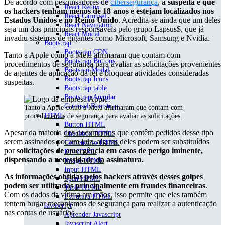
De acordo com pesquisadores de
cibersegurança
,
a suspeita é que
React Redux
os hackers tenham menos de 18 anos e estejam localizados nos
React Carousel
Estados Unidos e no Reino Unido
. Acredita-se ainda que um deles
React Navigation
seja um dos principais responsáveis pelo grupo Lapsus$, que já
React Modal
invadiu sistemas de gigantes como Microsoft, Samsung e Nvidia.
Bootstrap
Bootstrap CDN
Tanto a Apple como a Meta afirmaram que contam com
Bootstrap Buttons
procedimentos de segurança para avaliar as solicitações provenientes
Bootsrap Modal
de agentes de aplicação da lei e bloquear atividades consideradas
Bootstrap Icons
suspeitas.
Bootstrap table
Bootstrap Angular
Carousel Bootstrap
Tanto a Apple como a Meta afirmaram que contam com
HTML
procedimentos de segurança para avaliar as solicitações.
Button HTML
Apesar da maioria dos documentos que contêm pedidos desse tipo
Checkbox HTML
serem assinados por um juiz, alguns deles podem ser substituídos
Comentário HTML
por
solicitações de emergência em casos de perigo iminente,
Div HTML
dispensando a necessidade da assinatura.
Image HTML
Input HTML
As informações obtidas pelos hackers através desses golpes
Span HTML
podem ser utilizadas principalmente em fraudes financeiras
.
Table HTML
Com os dados da vítima em mãos, isso permite que eles também
Estrutura HTML
tentem burlar mecanismos de segurança para realizar a autenticação
Javascript
nas contas de usuários.
Aprender Javascript
Javascript Alert