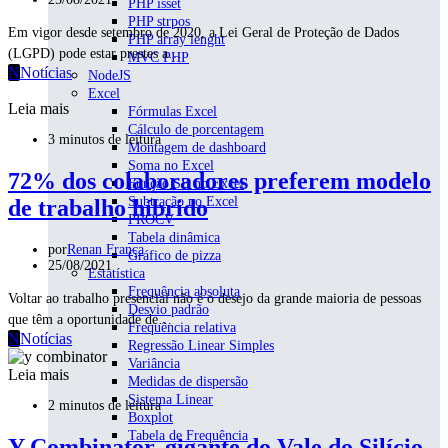
PHP isset
PHP strpos
Em vigor desde setembro de 2020, a Lei Geral de Proteção de Dados
PHP array lenght
(LGPD) pode estar prestes a…
MVC PHP
N
Notícias
NodeJS
Excel
Leia mais
Fórmulas Excel
Cálculo de porcentagem
3 minutos de leitura
Montagem de dashboard
Soma no Excel
72% dos colaboradores preferem modelo
Função SE no Excel
Subtração no Excel
de trabalho híbrido
PROCV
Tabela dinâmica
por
Renan França
Gráfico de pizza
25/08/2021
Estatística
Frequência absoluta
Voltar ao trabalho presencial não é o desejo da grande maioria de pessoas
Desvio padrão
que têm a oportunidade de…
Frequência relativa
N
Notícias
Regressão Linear Simples
Variância
Leia mais
Medidas de dispersão
Sistema Linear
2 minutos de leitura
Boxplot
Tabela de Frequência
Y Combinator, gigante do Vale do Silício,