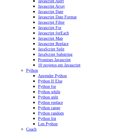
Javascript Alert
Javascript Array
Javascript Date
Javascript Date Format
Javascript Filter
Javascript For
Javascript forEach
Javascript Map
Javascript Replace
JavaScript Split
JavaScript Substring
Promises Javascript
10 projetos em Javascript
Python
Aprender Python
Python If Else
Python for
Python while
Python split
Python replace
Python range
Python random
Python list
Len Python
Coach