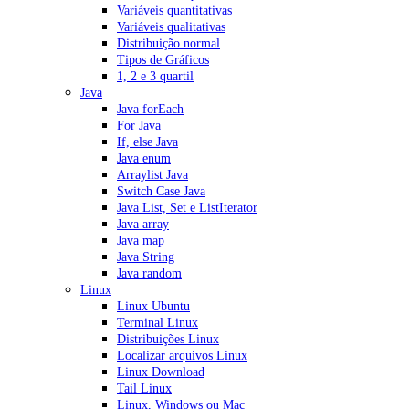
Variáveis quantitativas
Variáveis qualitativas
Distribuição normal
Tipos de Gráficos
1, 2 e 3 quartil
Java
Java forEach
For Java
If, else Java
Java enum
Arraylist Java
Switch Case Java
Java List, Set e ListIterator
Java array
Java map
Java String
Java random
Linux
Linux Ubuntu
Terminal Linux
Distribuições Linux
Localizar arquivos Linux
Linux Download
Tail Linux
Linux, Windows ou Mac