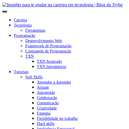
Carreira
Tecnologia
Ferramentas
Programação
Desenvolvimento Web
Framework de Programação
Linguagem de Programação
TXN
TXN Avançado
TXN Introdutório
Tutoriais
Soft Skills
Aprender a Aprender
Atitude
Autogestão
Colaboração
Comunicação
Criatividade
Empatia
Flexibilidade no trabalho
Hard skills
Inteligência Emocional