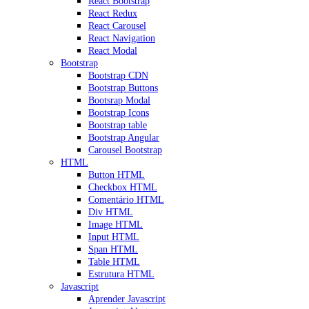
React Bootstrap
React Redux
React Carousel
React Navigation
React Modal
Bootstrap
Bootstrap CDN
Bootstrap Buttons
Bootsrap Modal
Bootstrap Icons
Bootstrap table
Bootstrap Angular
Carousel Bootstrap
HTML
Button HTML
Checkbox HTML
Comentário HTML
Div HTML
Image HTML
Input HTML
Span HTML
Table HTML
Estrutura HTML
Javascript
Aprender Javascript