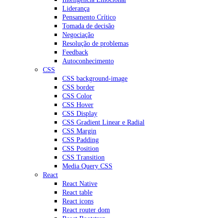
Liderança
Pensamento Crítico
Tomada de decisão
Negociação
Resolução de problemas
Feedback
Autoconhecimento
CSS
CSS background-image
CSS border
CSS Color
CSS Hover
CSS Display
CSS Gradient Linear e Radial
CSS Margin
CSS Padding
CSS Position
CSS Transition
Media Query CSS
React
React Native
React table
React icons
React router dom