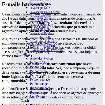
E-mails hackeados
Javascript Array
Javascript Date
Javascript Date Format
Os incidentes fazem parte de uma campanha iniciada em janeiro de
Javascript Filter
2021 e que tinha como alvo diversas empresas de tecnologia. A
Javascript For
suspeita é de que
as solicitações falsas tenham sido enviadas
Javascript forEach
através de domínios de e-mail hackeados que pertenciam a
Javascript Map
agentes de aplicação da lei em diferentes países.
Javascript Replace
JavaScript Split
Alguns dos documentos incluíam ainda assinaturas falsificadas de
JavaScript Substring
indivíduos reais ou fictícios. Segundo investigações, ao
Promises Javascript
comprometer os sistemas de e-mail, os hackers podem ter obtido
10 projetos em Javascript
acesso a solicitações legítimas que foram utilizadas para forjar as
Python
versões fraudulentas.
Aprender Python
Python If Else
Na terça-feira,
a plataforma Discord confirmou que havia
Python for
recebido um pedido judicial falso.
Segundo a empresa, a equipe
Python while
de segurança verificou que
a solicitação era proveniente de uma
Python split
fonte legítima, mas que a conta do remetente estava
Python replace
comprometida.
Python range
Python random
Ao identificar essa atividade suspeita, o Discord afirma que iniciou
Python list
uma investigação do caso e que já notificou os agentes de aplicação
Len Python
da lei sobre a conta de e-mail que estava comprometida.
Coach
PNL