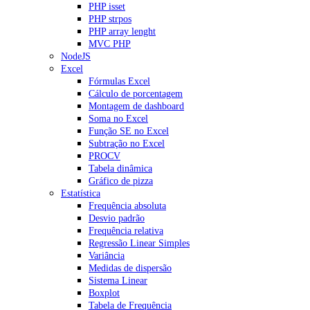
PHP isset
PHP strpos
PHP array lenght
MVC PHP
NodeJS
Excel
Fórmulas Excel
Cálculo de porcentagem
Montagem de dashboard
Soma no Excel
Função SE no Excel
Subtração no Excel
PROCV
Tabela dinâmica
Gráfico de pizza
Estatística
Frequência absoluta
Desvio padrão
Frequência relativa
Regressão Linear Simples
Variância
Medidas de dispersão
Sistema Linear
Boxplot
Tabela de Frequência