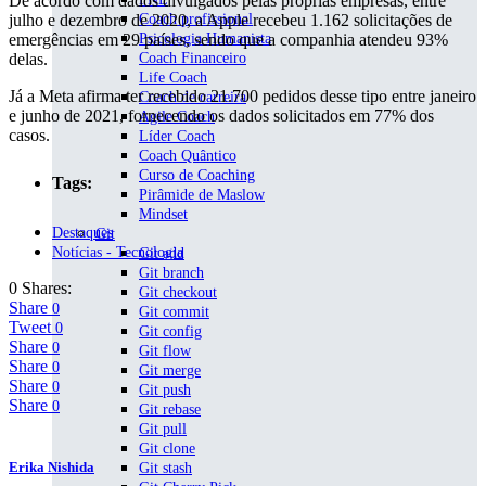
De acordo com dados divulgados pelas próprias empresas, entre
julho e dezembro de 2020, a Apple recebeu 1.162 solicitações de
Coach profissional
emergências em 29 países, sendo que a companhia atendeu 93%
Psicologia Humanista
delas.
Coach Financeiro
Life Coach
Já a Meta afirma ter recebido 21.700 pedidos desse tipo entre janeiro
Coach de carreira
e junho de 2021, fornecendo os dados solicitados em 77% dos
Agile Coach
casos.
Líder Coach
Coach Quântico
Curso de Coaching
Tags:
Pirâmide de Maslow
Mindset
Destaques
Git
Notícias - Tecnologia
Git add
Git branch
0 Shares:
Git checkout
Share
0
Git commit
Tweet
0
Git config
Share
0
Git flow
Share
0
Git merge
Share
0
Git push
Share
0
Git rebase
Git pull
Git clone
Erika Nishida
Git stash