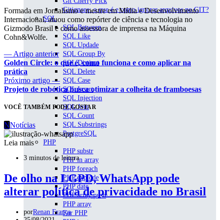
Git Cherry Pick
Gitignore: o que é e como ignorar arquivos no GIT?
Formada em Jornalismo e mestre em Mídia e Desenvolvimento
SQL
Internacional, atuou como repórter de ciência e tecnologia no
SQL Between
Gizmodo Brasil e como assessora de imprensa na Máquina
SQL Like
Cohn&Wolfe.
SQL Updade
— Artigo anterior
SQL Group By
Golden Circle: o que é, como funciona e como aplicar na
SQL Distinct
prática
SQL Delete
Próximo artigo —
SQL Case
Projeto de robótica busca otimizar a colheita de framboesas
SQL Insert
SQL Injection
SQL Join
VOCÊ TAMBÉM PODE GOSTAR
SQL Count
SQL Substrings
N
Notícias
PostgreSQL
PHP
Leia mais
PHP substr
3 minutos de leitura
PHP in array
PHP foreach
De olho na LGPD, WhatsApp pode
PHP explode
PHP date
alterar política de privacidade no Brasil
PHP array push
PHP array
por
Renan França
For PHP
25/08/2021