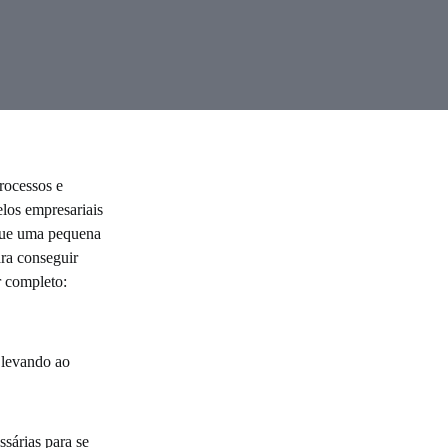
rocessos e
los empresariais
 que uma pequena
ra conseguir
r completo:
 levando ao
ssárias para se