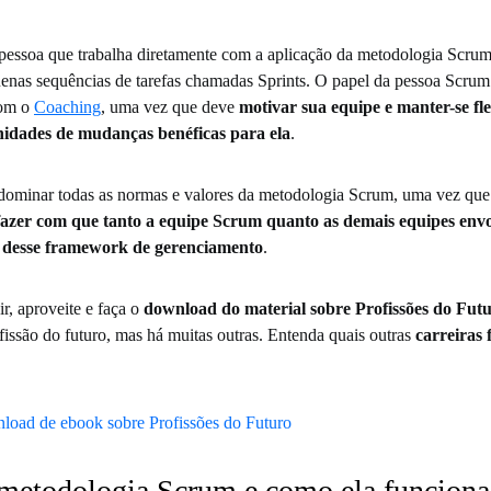
pessoa que trabalha diretamente com a aplicação da metodologia Scr
nas sequências de tarefas chamadas Sprints. O papel da pessoa Scrum
com o
Coaching
, uma vez que deve
motivar sua equipe e manter-se fle
idades de mudanças benéficas para ela
.
dominar todas as normas e valores da metodologia Scrum, uma vez que 
fazer com que tanto a equipe Scrum quanto as demais equipes env
ca desse framework de gerenciamento
.
r, aproveite e faça o
download do material sobre Profissões do Fut
issão do futuro, mas há muitas outras. Entenda quais outras
carreiras 
 metodologia Scrum e como ela funciona