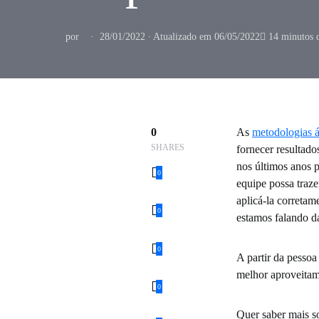
por
28/01/2022 ∙ Atualizado em 06/05/2022
14 minutos d
0
As
metodologias á
SHARES
fornecer resultad
nos últimos anos 
0
equipe possa traz
aplicá-la corretam
0
estamos falando 
0
A partir da pesso
melhor aproveita
0
Quer saber mais so