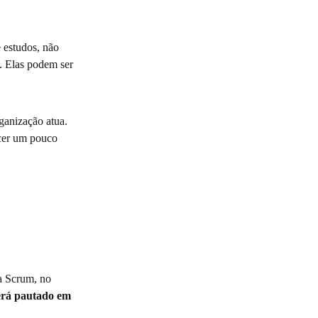
 estudos, não
. Elas podem ser
ganização atua.
ecer um pouco
a Scrum, no
erá pautado em