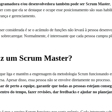
rogramadora e/ou desenvolvedora também pode ser Scrum Master
,
zer com que ela se destaque e ocupe esse posicionamento são suas habi
rança e gerenciamento.
 ser considerada é se o acúmulo de funções não levará à pessoa desenv
 sobrecarregar. Normalmente, é interessante que cada pessoa cumpra 
az um Scrum Master?
 que liga e mantém a engrenagem da metodologia Scrum funcionando 
sa. Apesar disso, essa pessoa não se envolve diretamente no processo. 
r de perto a equipe, garantir que todas as pessoas estejam conseg
dentro do tempo, fazer revisões, dar feedbacks e ajudar no planej
.
 é que a equipe Scrum funciona por conta própria. Cada integrante sab