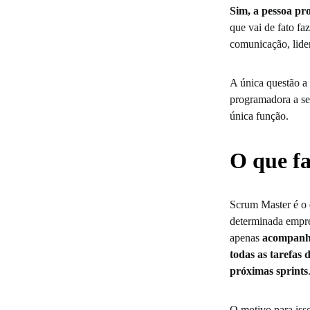
Sim, a pessoa p
que vai de fato fa
comunicação, lide
A única questão a
programadora a se
única função.
O que f
Scrum Master é o
determinada empre
apenas
acompanha
todas as tarefas 
próximas sprints
O motivo para isso