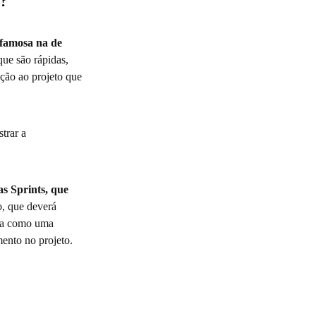
 famosa na de
que são rápidas,
ação ao projeto que
trar a
s Sprints, que
o, que deverá
ona como uma
mento no projeto.