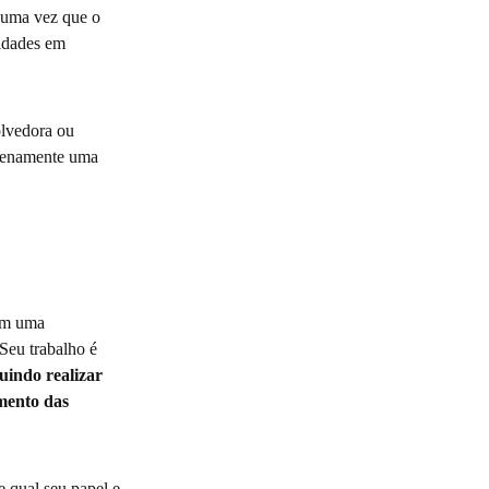
 uma vez que o
lidades em
olvedora ou
plenamente uma
em uma
Seu trabalho é
uindo realizar
amento das
e qual seu papel e