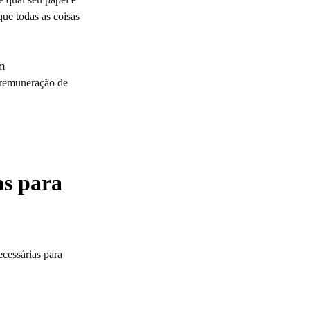
ue todas as coisas
em
 remuneração de
as para
ecessárias para