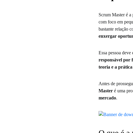
Scrum Master é a 
com foco em peque
bastante relação 
enxergar oportun
Essa pessoa deve 
responsável por 
teoria e a práti
Antes de prossegui
Master
é uma prof
mercado
.
O que é a