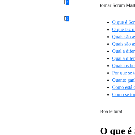
0
tornar Scrum Mast
0
O que é Sc
O que faz 
Quais são as
Quais são a
Qual a dife
Qual a dife
Quais os be
Por que se 
Quanto gan
Como está o
Como se to
Boa leitura!
O que é