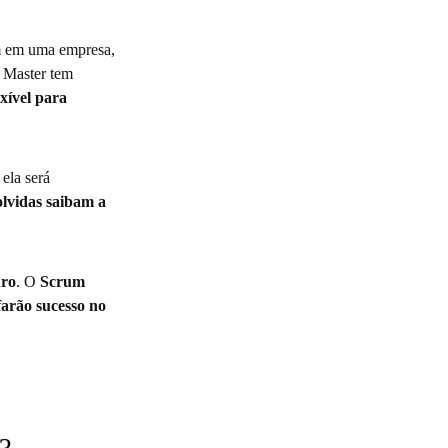
um em uma empresa,
 Master tem
xível para
ela será
olvidas saibam a
uro
. O
Scrum
farão sucesso no
?