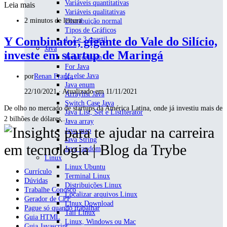
Variáveis quantitativas
Leia mais
Variáveis qualitativas
2 minutos de leitura
Distribuição normal
Tipos de Gráficos
Y Combinator, gigante do Vale do Silício,
1, 2 e 3 quartil
Java
investe em startup de Maringá
Java forEach
For Java
If, else Java
por
Renan França
Java enum
22/10/2021 ∙ Atualizado em 11/11/2021
Arraylist Java
Switch Case Java
De olho no mercado de startups da América Latina, onde já investiu mais de
Java List, Set e ListIterator
2 bilhões de dólares,…
Java array
Java map
Java String
Java random
Linux
Linux Ubuntu
Currículo
Terminal Linux
Dúvidas
Distribuições Linux
Trabalhe Conosco
Localizar arquivos Linux
Gerador de CPF
Linux Download
Pague só quando trabalhar
Tail Linux
Guia HTML
Linux, Windows ou Mac
Guia Javascript