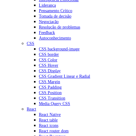
Liderança
Pensamento Crítico
Tomada de decisão
Negociação
Resolução de problemas
Feedback
Autoconhecimento
CSS
CSS background-image
CSS border
CSS Color
CSS Hover
CSS Display
CSS Gradient Linear e Radial
CSS Margin
CSS Padding
CSS Position
CSS Transition
Media Query CSS
React
React Native
React table
React icons
React router dom