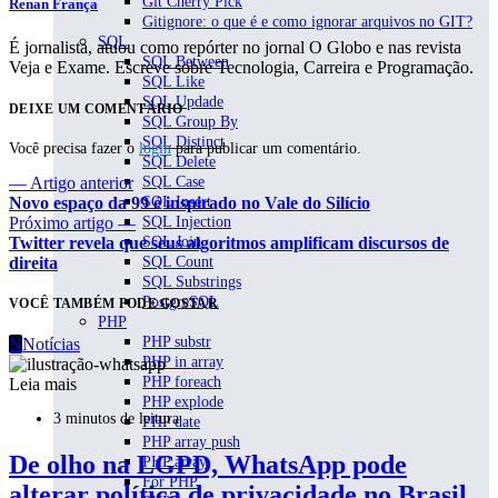
Git Cherry Pick
Renan França
Gitignore: o que é e como ignorar arquivos no GIT?
SQL
É jornalista, atuou como repórter no jornal O Globo e nas revista
SQL Between
Veja e Exame. Escreve sobre Tecnologia, Carreira e Programação.
SQL Like
SQL Updade
DEIXE UM COMENTÁRIO
SQL Group By
SQL Distinct
Você precisa fazer o
login
para publicar um comentário.
SQL Delete
SQL Case
— Artigo anterior
SQL Insert
Novo espaço da 99 é inspirado no Vale do Silício
SQL Injection
Próximo artigo —
SQL Join
Twitter revela que seus algoritmos amplificam discursos de
SQL Count
direita
SQL Substrings
PostgreSQL
VOCÊ TAMBÉM PODE GOSTAR
PHP
PHP substr
N
Notícias
PHP in array
PHP foreach
Leia mais
PHP explode
3 minutos de leitura
PHP date
PHP array push
De olho na LGPD, WhatsApp pode
PHP array
For PHP
alterar política de privacidade no Brasil