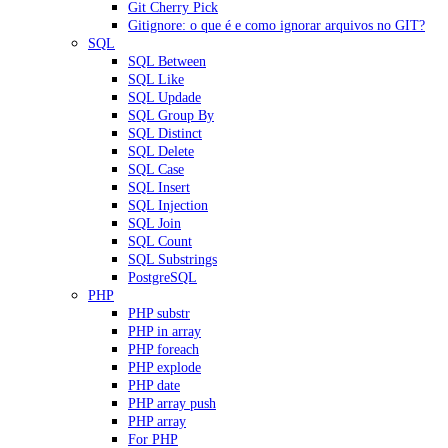
Git Cherry Pick
Gitignore: o que é e como ignorar arquivos no GIT?
SQL
SQL Between
SQL Like
SQL Updade
SQL Group By
SQL Distinct
SQL Delete
SQL Case
SQL Insert
SQL Injection
SQL Join
SQL Count
SQL Substrings
PostgreSQL
PHP
PHP substr
PHP in array
PHP foreach
PHP explode
PHP date
PHP array push
PHP array
For PHP