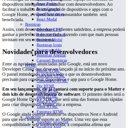
dispositivos inteligentes é trabalhar com desenvolvedores. Ao
React Redux
facilitar o trabalho de integração de dispositivos e apps com o
React Carousel
Google Home, a experiência do consumidor também será
React Navigation
beneficiada.
React Modal
Bootstrap
Assim, com desenvolvedores e clientes satisfeitos, a empresa poderá
Bootstrap CDN
ganhar a preferência do mercado, fazendo com que mais pessoas
Bootstrap Buttons
invistam em seu ecossistema.
Bootsrap Modal
Bootstrap Icons
Novidades para desenvolvedores
Bootstrap table
Bootstrap Angular
Carousel Bootstrap
Entre as novidades anunciadas pelo Google, está um novo
HTML
Developer Center que deve ser lançado já no início do próximo ano.
Button HTML
O painel remodelado incluirá tudo o que os desenvolvedores
Checkbox HTML
precisam para construir dispositivos e app para o Google Home.
Comentário HTML
Div HTML
Em seu lançamento, ele já contará com suporte para o Matter e
Image HTML
dois kits de desenvolvimento de software
. O primeiro deles será o
Input HTML
Google Home Device SDK, que será uma das formas mais rápidas
Span HTML
para criar dispositivos Matter, diz a empresa.
Table HTML
Estrutura HTML
O Google ainda planeja atualizar os dispositivos Nest e Android
Javascript
para que eles tenham suporte ao Matter. Uma vez que essa
Aprender Javascript
compatibilidade seja implementada, a companhia afirma que
Javascript Alert