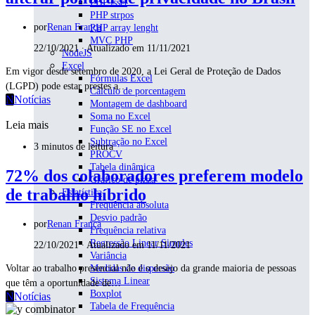
PHP isset
PHP strpos
por
Renan França
PHP array lenght
MVC PHP
22/10/2021 ∙ Atualizado em 11/11/2021
NodeJS
Excel
Em vigor desde setembro de 2020, a Lei Geral de Proteção de Dados
Fórmulas Excel
(LGPD) pode estar prestes a…
Cálculo de porcentagem
N
Notícias
Montagem de dashboard
Soma no Excel
Leia mais
Função SE no Excel
Subtração no Excel
3 minutos de leitura
PROCV
Tabela dinâmica
72% dos colaboradores preferem modelo
Gráfico de pizza
de trabalho híbrido
Estatística
Frequência absoluta
Desvio padrão
por
Renan França
Frequência relativa
Regressão Linear Simples
22/10/2021 ∙ Atualizado em 11/11/2021
Variância
Voltar ao trabalho presencial não é o desejo da grande maioria de pessoas
Medidas de dispersão
Sistema Linear
que têm a oportunidade de…
Boxplot
N
Notícias
Tabela de Frequência