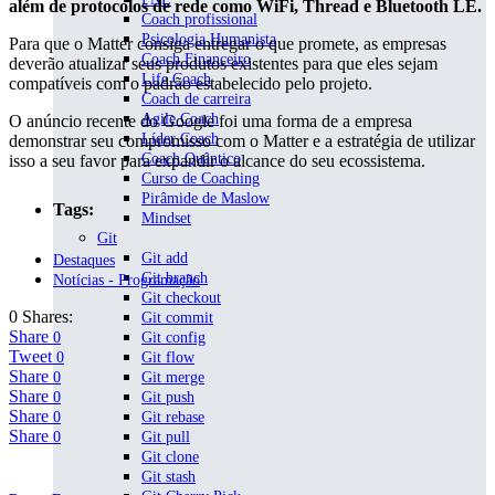
além de protocolos de rede como WiFi, Thread e Bluetooth LE.
Coach profissional
Psicologia Humanista
Para que o Matter consiga entregar o que promete, as empresas
Coach Financeiro
deverão atualizar seus produtos existentes para que eles sejam
Life Coach
compatíveis com o padrão estabelecido pelo projeto.
Coach de carreira
Agile Coach
O anúncio recente do Google foi uma forma de a empresa
Líder Coach
demonstrar seu compromisso com o Matter e a estratégia de utilizar
Coach Quântico
isso a seu favor para expandir o alcance do seu ecossistema.
Curso de Coaching
Pirâmide de Maslow
Tags:
Mindset
Git
Git add
Destaques
Git branch
Notícias - Programação
Git checkout
0 Shares:
Git commit
Share
0
Git config
Tweet
0
Git flow
Share
0
Git merge
Share
0
Git push
Share
0
Git rebase
Share
0
Git pull
Git clone
Git stash