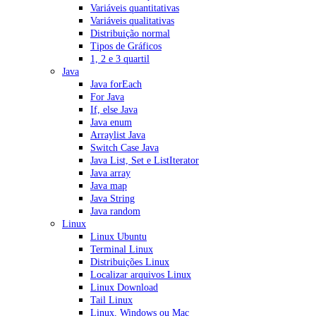
Variáveis quantitativas
Variáveis qualitativas
Distribuição normal
Tipos de Gráficos
1, 2 e 3 quartil
Java
Java forEach
For Java
If, else Java
Java enum
Arraylist Java
Switch Case Java
Java List, Set e ListIterator
Java array
Java map
Java String
Java random
Linux
Linux Ubuntu
Terminal Linux
Distribuições Linux
Localizar arquivos Linux
Linux Download
Tail Linux
Linux, Windows ou Mac