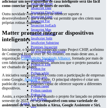
adicionar um novo aparelho de casa inteligente será tão fácil
Javascript Array
como conectar um par de fones de ouvido.
Javascript Date
Javascript Date Format
Outra novidade com o objetivo de oferecer suporte a
Javascript Filter
desenvolvedores é que a empresa vai permitir que eles criem suas
Javascript For
próprias rotinas sugeridas.
Javascript forEach
Javascript Map
Matter promete integrar dispositivos
Javascript Replace
inteligentes
JavaScript Split
JavaScript Substring
Promises Javascript
Inicialmente, o Matter era conhecido como Project CHIP, acrônimo
10 projetos em Javascript
de Connected Home over IP. No entanto, em maio deste ano, a
Python
organização
Connectivity Standards Alliance
, formada por mais de
Aprender Python
cem fabricantes de dispositivos, anunciou que o projeto passaria a
Python If Else
ser chamado de Matter.
Python for
Python while
A iniciativa surgiu em 2019 e conta com a participação de empresas
Python split
como Google,
Amazon
e Apple. O principal objetivo é criar um
Python replace
padrão de casas inteligentes capaz de oferecer suporte a diferentes
Python range
dispositivos.
Python random
Python list
Assim, a expectativa é que quando o projeto for lançado no primeiro
Len Python
semestre de 2022, ele seja
compatível com uma variedade de
Coach
assistentes de voz, incluindo a Alexa, Google Assistente e Siri,
PNL