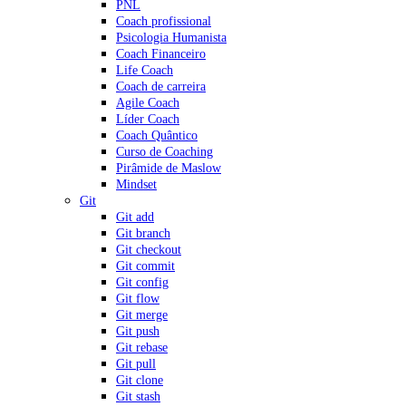
PNL
Coach profissional
Psicologia Humanista
Coach Financeiro
Life Coach
Coach de carreira
Agile Coach
Líder Coach
Coach Quântico
Curso de Coaching
Pirâmide de Maslow
Mindset
Git
Git add
Git branch
Git checkout
Git commit
Git config
Git flow
Git merge
Git push
Git rebase
Git pull
Git clone
Git stash