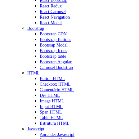
React Bootstrap
React Redux
React Carousel
React Navigation
React Modal
Bootstrap
Bootstrap CDN
Bootstrap Buttons
Bootsrap Modal
Bootstrap Icons
Bootstrap table
Bootstrap Angular
Carousel Bootstrap
HTML
Button HTML
Checkbox HTML
Comentário HTML
Div HTML
Image HTML
Input HTML
Span HTML
Table HTML
Estrutura HTML
Javascript
Aprender Javascript