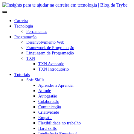
Carreira
Tecnologia
Ferramentas
Programação
Desenvolvimento Web
Framework de Programação
Linguagem de Programação
TXN
TXN Avançado
TXN Introdutório
Tutoriais
Soft Skills
Aprender a Aprender
Atitude
Autogestão
Colaboração
Comunicação
Criatividade
Empatia
Flexibilidade no trabalho
Hard skills
Inteligência Emocional