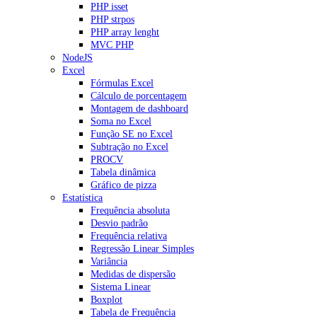
PHP isset
PHP strpos
PHP array lenght
MVC PHP
NodeJS
Excel
Fórmulas Excel
Cálculo de porcentagem
Montagem de dashboard
Soma no Excel
Função SE no Excel
Subtração no Excel
PROCV
Tabela dinâmica
Gráfico de pizza
Estatística
Frequência absoluta
Desvio padrão
Frequência relativa
Regressão Linear Simples
Variância
Medidas de dispersão
Sistema Linear
Boxplot
Tabela de Frequência