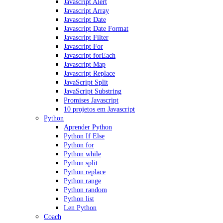
Javascript Alert
Javascript Array
Javascript Date
Javascript Date Format
Javascript Filter
Javascript For
Javascript forEach
Javascript Map
Javascript Replace
JavaScript Split
JavaScript Substring
Promises Javascript
10 projetos em Javascript
Python
Aprender Python
Python If Else
Python for
Python while
Python split
Python replace
Python range
Python random
Python list
Len Python
Coach