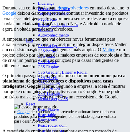
Liderança
Durante sua conferência para
desenvolvedores
em maio deste ano, o
Pensamento Crítico
Google
deixou claro que pretende continuar investindo em produtos
Tomada de decisão
para casas inteligentes. Se no primeiro semestre deste ano a empresa
Negociação
havia anunciado atualizações para o Nest e Android, a novidade
Resolução de problemas
agora é voltada para desenvolvedores.
Feedback
Autoconhecimento
A empresa anunciou que vai oferecer novas ferramentas para
CSS
auxiliar esses profissionais a construir e integrar dispositivos Matter
CSS background-image
em ecossistemas de casas inteligentes mais amplos. O
Matter
é um
CSS border
projeto criado por algumas das maiores empresas de tecnologia a fim
CSS Color
de criar um padrão e unir as soluções para casas inteligentes de
CSS Hover
diferentes marcas.
CSS Display
CSS Gradient Linear e Radial
O primeiro passo do Google foi apresentar um
novo nome para a
CSS Margin
plataforma de desenvolvedores e dispositivos para casas
CSS Padding
inteligentes: Google Home
. Segundo a empresa, a ideia é mostrar
CSS Position
por que e como integrar dispositivos com o Google Home pode
CSS Transition
torná-los mais acessíveis e úteis em um ecossistema do Google.
Media Query CSS
React
React Native
o
Google
deixou claro que pretende continuar investindo em
React table
produtos para casas inteligentes, e a novidade agora é voltada
React icons
para desenvolvedores.
React router dom
A estratégia da companhia para ganhar espaço no mercado de
React Bootstrap