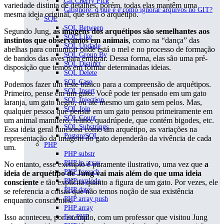
Git Cherry Pick
variedade distinta de detalhes, porém, todas elas mantêm uma
Gitignore: o que é e como ignorar arquivos no GIT?
mesma ideia original, que será o arquétipo.
SQL
SQL Between
Segundo Jung,
as imagens dos arquétipos são semelhantes aos
SQL Like
instintos que observamos em animais
, como na “dança” das
SQL Updade
abelhas para comunicar onde está o mel e no processo de formação
SQL Group By
de bandos das aves para emigrar. Dessa forma, elas são uma pré-
SQL Distinct
disposição que temos em formar determinadas ideias.
SQL Delete
SQL Case
Podemos fazer um teste básico para a compreensão de arquétipos.
SQL Insert
Primeiro, pense em um gato. Você pode ter pensado em um gato
SQL Injection
laranja, um gato negro, ou até mesmo um gato sem pelos. Mas,
SQL Join
qualquer pessoa que pensar em um gato pensou primeiramente em
SQL Count
um animal mamífero, felino, quadrúpede, que contém bigodes, etc.
SQL Substrings
Essa ideia geral funciona como um arquétipo, as variações na
PostgreSQL
representação da imagem do gato dependerão da vivência de cada
PHP
um.
PHP substr
PHP in array
No entanto, esse exemplo é puramente ilustrativo, uma vez que
a
PHP foreach
ideia de arquétipo de Jung vai mais além do que uma ideia
PHP explode
consciente
e tão explícita quanto a figura de um gato. Por vezes, ele
PHP date
se referencia a coisas que não temos noção de sua existência
PHP array push
enquanto conscientes.
PHP array
Isso aconteceu, por exemplo, com um professor que visitou Jung
For PHP