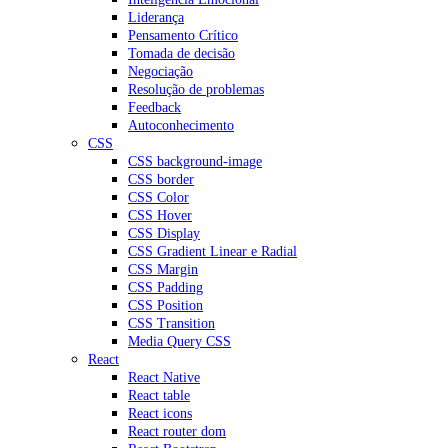
Liderança
Pensamento Crítico
Tomada de decisão
Negociação
Resolução de problemas
Feedback
Autoconhecimento
CSS
CSS background-image
CSS border
CSS Color
CSS Hover
CSS Display
CSS Gradient Linear e Radial
CSS Margin
CSS Padding
CSS Position
CSS Transition
Media Query CSS
React
React Native
React table
React icons
React router dom