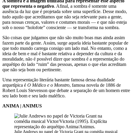
A sombra é a imagem utilizada para representar esse aspecto
que representa o negativo
. Afinal, a sombra é somente uma
ausência da luz que é projetada sobre uma superfície. Desse modo,
tudo aquilo que acreditamos que não seja relevante para a gente,
para nossas crenças, valores e costumes morais — e que não esteja
sob o nosso “holofote” consciente — se transforma na sombra.
São coisas que julgamos que não são muito boas mas ainda assim
fazem parte da gente. Assim, surge aquela ideia bastante popular de
que todo mundo carrega consigo um lado mal. No entanto, como a
ideia de bem e mal é bastante relativa a depender da cultura e da
moralidade, não é possível dizer que sombra é a representação do
arquétipo do lado “ruim” das pessoas, apenas o que elas acreditam
que não seja bom ou pertinente.
Uma representação literária bastante famosa dessa dualidade
arquetípica é
O Médico e o Monstro
, famosa novela de 1886 de
Robert Louis Stevenson que debate a separação de um homem entre
seu lado bom e seu lado maléfico.
ANIMA | ANIMUS
Julie Andrews no papel de Victoria Grant na comédia musical