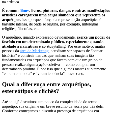
na artística.
É comum
filmes
, livros, pinturas, danças e outras manifestações
artísticas carregarem uma carga simbólica que representa os
arquétipos
. Isso porque a força da representação arquetípica é
bastante intensa, de onde se origina, por exemplo, mitologias,
religiões, filosofias, etc.
O arquétipo, quando expressado devidamente,
exerce um poder de
fascínio em um determinado público, especialmente quando
atrelado a narrativas e ao storytelling
. Por esse motivo, muitas
pessoas da
área de Marketing
, acreditam ser capazes de “contar
histórias” e construir marcas que tenham suas imagens tão
fundamentadas em arquétipos que fazem com que um grupo de
pessoas realize alguma ação coletiva — como comprar um
determinado produto. É por isso que algumas marcas subitamente
“entram em moda” e “viram tendência”, nesse caso.
Qual a diferença entre arquétipos,
estereótipos e clichês?
Até aqui já discutimos um pouco da complexidade do termo
arquétipo, sua origem e um breve resumo da teoria por trás dela.
Conforme começamos a discutir a presença de arquétipos em