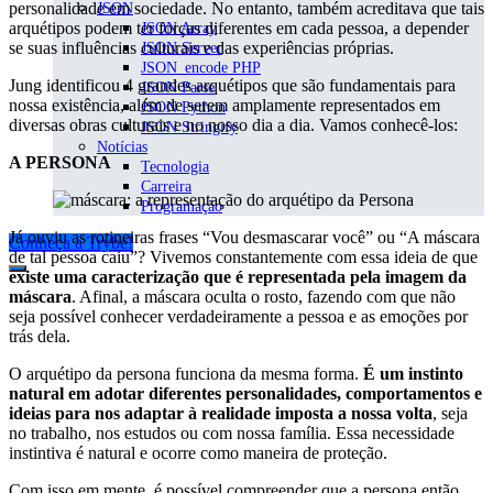
personalidade em sociedade. No entanto, também acreditava que tais
JSON
arquétipos podem ter forças diferentes em cada pessoa, a depender
JSON Array
se suas influências culturais e das experiências próprias.
JSON Server
JSON_encode PHP
Jung identificou 4 grandes arquétipos que são fundamentais para
JSON Parse
nossa existência, além de serem amplamente representados em
JSON Python
diversas obras culturais e no nosso dia a dia. Vamos conhecê-los:
JSON Stringify
Notícias
A PERSONA
Tecnologia
Carreira
Programação
Já ouviu as rotineiras frases “Vou desmascarar você” ou “A máscara
Conheça a Trybe!
de tal pessoa caiu”? Vivemos constantemente com essa ideia de que
existe uma caracterização que é representada pela imagem da
máscara
. Afinal, a máscara oculta o rosto, fazendo com que não
seja possível conhecer verdadeiramente a pessoa e as emoções por
trás dela.
O arquétipo da persona funciona da mesma forma.
É um instinto
natural em adotar diferentes personalidades, comportamentos e
ideias para nos adaptar à realidade imposta a nossa volta
, seja
no trabalho, nos estudos ou com nossa família. Essa necessidade
instintiva é natural e ocorre como maneira de proteção.
Com isso em mente, é possível compreender que a persona então