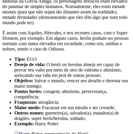
histórias na Grécia Antiga, os personagens heróicos eram elevados
do patamar de simples humanos. Normalmente, eles eram metade
mortais (para que não sejam tão distantes assim da realidade),
metade divindades (demonstrando que eles têm algo que nem todo
mundo pode ter).
É assim com Aquiles, Hércules, e nos recentes casos, com o Super
Homem, por exemplo. Em alguns casos, heróis podiam ser pessoas
normais com status elevados em sociedade, como reis, rainhas e
nobres, sendo o caso de Odisseu.
Tipo:
EGO
Desejo de vida:
O herói ou heroína almeja ser capaz de
provar seu valor por meio de atos de valentia e altruísmo,
arriscando sua vida em prol de outras pessoas;
Objetivo:
Salvar o mundo, vencer seu desafio e derrotar seu
maior inimigo;
Pontos fortes:
coragem, altruísmo, perseverança,
competência;
Fraquezas:
arrogância;
Maior medo:
Fracassar em sua missão e ser covarde;
Outros nomes:
guerreiro(a), salvador(a), matador(a) de
dragões, super herói/heroína, soldado;
Exemplo:
Harry Potter