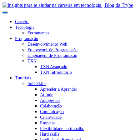
Carreira
Tecnologia
Ferramentas
Programação
Desenvolvimento Web
Framework de Programação
Linguagem de Programação
TXN
TXN Avançado
TXN Introdutório
Tutoriais
Soft Skills
Aprender a Aprender
Atitude
Autogestão
Colaboração
Comunicação
Criatividade
Empatia
Flexibilidade no trabalho
Hard skills
Inteligência Emocional