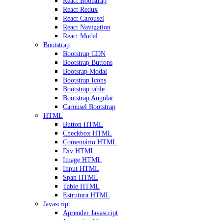
React Bootstrap
React Redux
React Carousel
React Navigation
React Modal
Bootstrap
Bootstrap CDN
Bootstrap Buttons
Bootsrap Modal
Bootstrap Icons
Bootstrap table
Bootstrap Angular
Carousel Bootstrap
HTML
Button HTML
Checkbox HTML
Comentário HTML
Div HTML
Image HTML
Input HTML
Span HTML
Table HTML
Estrutura HTML
Javascript
Aprender Javascript