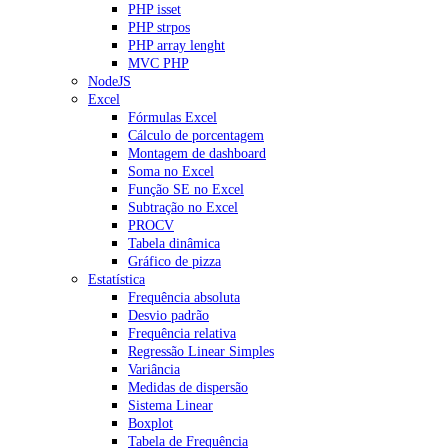
PHP isset
PHP strpos
PHP array lenght
MVC PHP
NodeJS
Excel
Fórmulas Excel
Cálculo de porcentagem
Montagem de dashboard
Soma no Excel
Função SE no Excel
Subtração no Excel
PROCV
Tabela dinâmica
Gráfico de pizza
Estatística
Frequência absoluta
Desvio padrão
Frequência relativa
Regressão Linear Simples
Variância
Medidas de dispersão
Sistema Linear
Boxplot
Tabela de Frequência