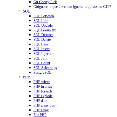
Git Cherry Pick
Gitignore: o que é e como ignorar arquivos no GIT?
SQL
SQL Between
SQL Like
SQL Updade
SQL Group By
SQL Distinct
SQL Delete
SQL Case
SQL Insert
SQL Injection
SQL Join
SQL Count
SQL Substrings
PostgreSQL
PHP
PHP substr
PHP in array
PHP foreach
PHP explode
PHP date
PHP array push
PHP array
For PHP