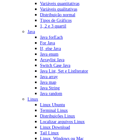
Variáveis quantitativas
Variáveis qualitativas
Distribuição normal
Tipos de Gráficos
1, 2 e 3 quartil
Java
Java forEach
For Java
If, else Java
Java enum
Arraylist Java
Switch Case Java
Java List, Set e ListIterator
Java array
Java map
Java String
Java random
Linux
Linux Ubuntu
Terminal Linux
Distribuições Linux
Localizar arquivos Linux
Linux Download
Tail Linux
Linux, Windows ou Mac