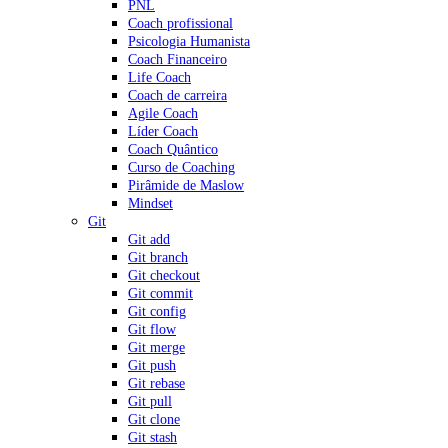
PNL
Coach profissional
Psicologia Humanista
Coach Financeiro
Life Coach
Coach de carreira
Agile Coach
Líder Coach
Coach Quântico
Curso de Coaching
Pirâmide de Maslow
Mindset
Git
Git add
Git branch
Git checkout
Git commit
Git config
Git flow
Git merge
Git push
Git rebase
Git pull
Git clone
Git stash