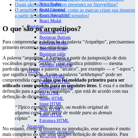
Quais são os 12 arquétipos presentes no Storytelling?
React Redux
O arquétipo no Marketing: como as marcas criam sua imagem
React Carousel
a partir de um arquétipo? 3 Exemplos!
React Navigation
React Modal
Bootstrap
O que são os arquétipos?
Bootstrap CDN
Bootstrap Buttons
Para compreender a definição da palavra “Arquétipo”, precisaremos
Bootsrap Modal
primeiro recorrer a sua etimologia.
Bootstrap Icons
Bootstrap table
A palavra “arquétipo” é formada a partir da justaposição de dois
Bootstrap Angular
vocábulos gregos
“arkhé-“,
que significa primitivo — mesma
Carousel Bootstrap
partícula que forma a palavra “arcaico”, por exemplo — e
“-tupos”
,
HTML
que significa modelo. Assim, a palavra “
arkhetupos
” pode ser
Button HTML
compreendida como
algo que foi moldado primeiro para ser
Checkbox HTML
utilizado como modelo para os seguintes itens
. E essa é a melhor
Comentário HTML
definição para a palavra “arquétipo”, que está de acordo com sua
Div HTML
definição de dicionário:
Image HTML
Input HTML
“Típico exemplo de algo, ou modelo original de
Span HTML
alguma coisa, que serve de molde para as demais
Table HTML
cópias”
Estrutura HTML
Javascript
No entanto, como já dissemos na introdução, esse assunto é muito
Aprender Javascript
mais complexo do que uma simples definição de dicionário. Para
Javascript Alert