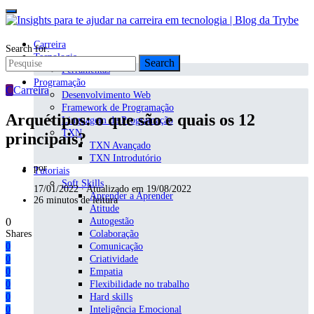
Carreira
Search for:
Tecnologia
Search
Ferramentas
Programação
C
Carreira
Desenvolvimento Web
Framework de Programação
Arquétipos: o que são e quais os 12
Linguagem de Programação
TXN
principais?
TXN Avançado
TXN Introdutório
por
Tutoriais
Soft Skills
17/01/2022 ∙ Atualizado em 19/08/2022
Aprender a Aprender
26 minutos de leitura
Atitude
0
Autogestão
Shares
Colaboração
0
Comunicação
0
Criatividade
0
Empatia
0
Flexibilidade no trabalho
0
Hard skills
0
Inteligência Emocional