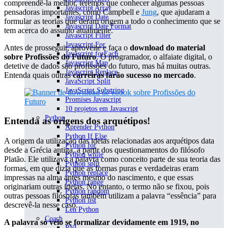
compreendê-la melhor, teremos que conhecer algumas pessoas
Javascript Array
pensadoras importantes, como Campbell e
Jung
, que ajudaram a
Javascript Date
formular as teorias que deram origem a todo o conhecimento que se
Javascript Date Format
tem acerca do assunto atualmente.
Javascript Filter
Javascript For
Antes de prosseguir, aproveite e faça o
download do material
Javascript forEach
sobre Profissões do Futuro
. O programador, o alfaiate digital, o
Javascript Map
detetive de dados são profissões do futuro, mas há muitas outras.
Javascript Replace
Entenda quais outras
carreiras farão sucesso no mercado
.
JavaScript Split
JavaScript Substring
Promises Javascript
10 projetos em Javascript
Python
Entenda as origens dos arquétipos!
Aprender Python
Python If Else
A origem da utilização das ideias relacionadas aos arquétipos data
Python for
desde a Grécia antiga, a partir dos questionamentos do filósofo
Python while
Platão. Ele utilizava a palavra como conceito parte de sua teoria das
Python split
formas, em que dizia que as formas puras e verdadeiras eram
Python replace
impressas na alma antes mesmo do nascimento, e que essas
Python range
originariam outras ideias. No entanto, o termo não se fixou, pois
Python random
outras pessoas filósofas também utilizam a palavra “essência” para
Python list
descrevê-la nesse caso.
Len Python
Coach
A palavra só veio se formalizar devidamente em 1919, no
PNL