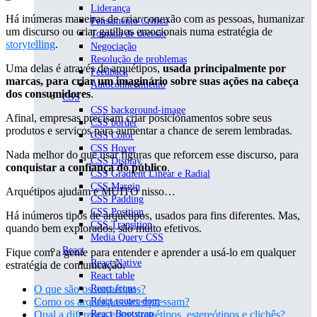
Liderança
Há inúmeras maneiras de criar conexão com as pessoas, humanizar
Pensamento Crítico
um discurso ou criar gatilhos emocionais numa estratégia de
Tomada de decisão
storytelling
.
Negociação
Resolução de problemas
Uma delas é através de arquétipos,
usada principalmente por
Feedback
marcas, para criar um imaginário sobre suas ações na cabeça
Autoconhecimento
dos consumidores
.
CSS
CSS background-image
Afinal, empresas precisam criar posicionamentos sobre seus
CSS border
produtos e serviços para aumentar a chance de serem lembradas.
CSS Color
CSS Hover
Nada melhor do que usar figuras que reforcem esse discurso, para
CSS Display
conquistar a confiança do público
.
CSS Gradient Linear e Radial
CSS Margin
Arquétipos ajudam e MUITO nisso…
CSS Padding
CSS Position
Há inúmeros tipos de arquétipos, usados para fins diferentes. Mas,
CSS Transition
quando bem explorados, são muito efetivos.
Media Query CSS
React
Fique com a gente para entender e aprender a usá-lo em qualquer
React Native
estratégia de comunicação.
React table
O que são os arquétipos?
React icons
Como os arquétipos se expressam?
React router dom
Qual a diferença entre arquétipos, estereótipos e clichês?
React Bootstrap