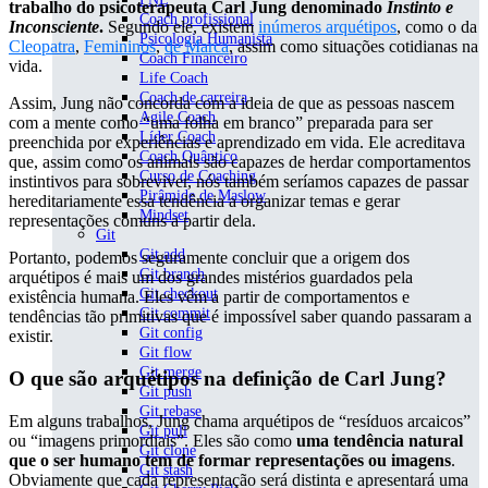
trabalho do psicoterapeuta Carl Jung denominado
Instinto e
Coach profissional
Inconsciente
.
Segundo ele, existem
inúmeros arquétipos
, como o da
Psicologia Humanista
Cleopatra
,
Femininos
,
de Marca
, assim como situações cotidianas na
Coach Financeiro
vida.
Life Coach
Coach de carreira
Assim, Jung não concorda com a ideia de que as pessoas nascem
Agile Coach
com a mente como “uma folha em branco” preparada para ser
Líder Coach
preenchida por experiências e aprendizado em vida. Ele acreditava
Coach Quântico
que, assim como os animais são capazes de herdar comportamentos
Curso de Coaching
instintivos para sobreviver, nós também seríamos capazes de passar
Pirâmide de Maslow
hereditariamente essa tendência a organizar temas e gerar
Mindset
representações comuns a partir dela.
Git
Git add
Portanto, podemos seguramente concluir que a origem dos
Git branch
arquétipos é mais um dos grandes mistérios guardados pela
Git checkout
existência humana. Eles vêm a partir de comportamentos e
Git commit
tendências tão primitivas que é impossível saber quando passaram a
Git config
existir.
Git flow
Git merge
O que são arquétipos na definição de Carl Jung?
Git push
Git rebase
Em alguns trabalhos, Jung chama arquétipos de “resíduos arcaicos”
Git pull
ou “imagens primordiais”. Eles são como
uma tendência natural
Git clone
que o ser humano tem de formar representações ou imagens
.
Git stash
Obviamente que cada representação será distinta e apresentará uma