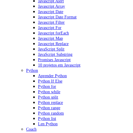
Javascript Alert
Javascript Array
Javascript Date
Javascript Date Format
Javascript Filter
Javascript For
Javascript forEach
Javascript Map
Javascript Replace
JavaScript Split
JavaScript Substring
Promises Javascript
10 projetos em Javascript
Python
Aprender Python
Python If Else
Python for
Python while
Python split
Python replace
Python range
Python random
Python list
Len Python
Coach