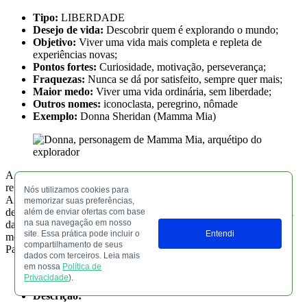
Tipo:
LIBERDADE
Desejo de vida:
Descobrir quem é explorando o mundo;
Objetivo:
Viver uma vida mais completa e repleta de
experiências novas;
Pontos fortes:
Curiosidade, motivação, perseverança;
Fraquezas:
Nunca se dá por satisfeito, sempre quer mais;
Maior medo:
Viver uma vida ordinária, sem liberdade;
Outros nomes:
iconoclasta, peregrino, nômade
Exemplo:
Donna Sheridan (Mamma Mia)
A personagem de Meryl Streep no musical “Mamma Mia”
representa perfeitamente a essência do arquétipo do explorador.
Nós utilizamos cookies para
Ainda jovem, Donna fugiu de sua família para viver aventuras
memorizar suas preferências,
desconhecidas em outros países. Grávida e sem saber quem é o pai
além de enviar ofertas com base
na sua navegação em nosso
da criança, ela se refugiou em uma ilha da Grécia e acabou
site. Essa prática pode incluir o
Entendi
montando seu próprio hotel, cuidando da filha por conta própria.
compartilhamento de seus
Para ela, o mais importante é a liberdade.
dados com terceiros. Leia mais
em nossa
Política de
Privacidade
).
Descrição: