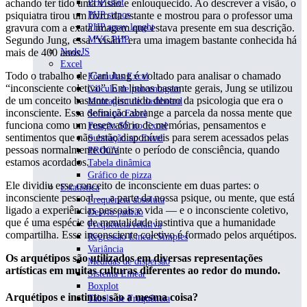
achando ter tido uma visão e enlouquecido. Ao descrever a visão, o
PHP isset
psiquiatra tirou um livro da estante e mostrou para o professor uma
PHP strpos
gravura com a exata imagem que estava presente em sua descrição.
PHP array lenght
Segundo Jung, essa “visão” era uma imagem bastante conhecida há
MVC PHP
mais de 400 anos.
NodeJS
Excel
Todo o trabalho de Carl Jung é voltado para analisar o chamado
Fórmulas Excel
“inconsciente coletivo”. Em linhas bastante gerais, Jung se utilizou
Cálculo de porcentagem
de um conceito bastante discutido dentro da psicologia que era o
Montagem de dashboard
inconsciente. Essa definição abrange a parcela da nossa mente que
Soma no Excel
funciona como um reservatório de memórias, pensamentos e
Função SE no Excel
sentimentos que não estão disponíveis para serem acessados pelas
Subtração no Excel
pessoas normalmente durante o período de consciência, quando
PROCV
estamos acordados.
Tabela dinâmica
Gráfico de pizza
Ele dividiu esse conceito de inconsciente em duas partes: o
Estatística
inconsciente pessoal — a parte da nossa psique, ou mente, que está
Frequência absoluta
ligado a experiências pessoais e vida — e o inconsciente coletivo,
Desvio padrão
que é uma espécie de mentalidade instintiva que a humanidade
Frequência relativa
compartilha. Esse inconsciente coletivo é formado pelos arquétipos.
Regressão Linear Simples
Variância
Os arquétipos são utilizados em diversas representações
Medidas de dispersão
artísticas em muitas culturas diferentes ao redor do mundo.
Sistema Linear
Boxplot
Arquétipos e instintos são a mesma coisa?
Tabela de Frequência