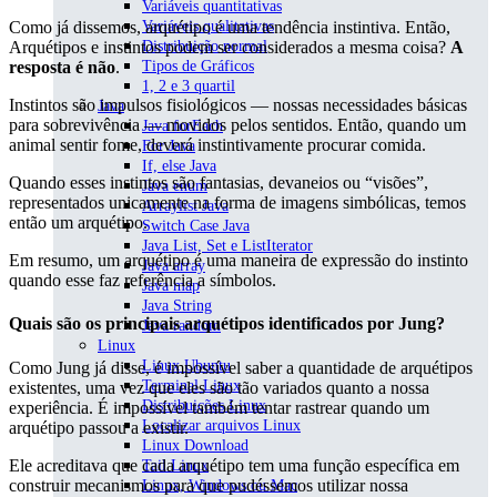
Variáveis quantitativas
Variáveis qualitativas
Como já dissemos, arquétipo é uma tendência instintiva. Então,
Distribuição normal
Arquétipos e instintos podem ser considerados a mesma coisa?
A
Tipos de Gráficos
resposta é não
.
1, 2 e 3 quartil
Instintos são impulsos fisiológicos — nossas necessidades básicas
Java
para sobrevivência — movidos pelos sentidos. Então, quando um
Java forEach
animal sentir fome, deverá instintivamente procurar comida.
For Java
If, else Java
Quando esses instintos são fantasias, devaneios ou “visões”,
Java enum
representados unicamente na forma de imagens simbólicas, temos
Arraylist Java
então um arquétipo.
Switch Case Java
Java List, Set e ListIterator
Em resumo, um arquétipo é uma maneira de expressão do instinto
Java array
quando esse faz referência a símbolos.
Java map
Java String
Quais são os principais arquétipos identificados por Jung?
Java random
Linux
Linux Ubuntu
Como Jung já disse, é impossível saber a quantidade de arquétipos
Terminal Linux
existentes, uma vez que eles são tão variados quanto a nossa
Distribuições Linux
experiência. É impossível também tentar rastrear quando um
Localizar arquivos Linux
arquétipo passou a existir.
Linux Download
Ele acreditava que cada arquétipo tem uma função específica em
Tail Linux
construir mecanismos para que pudéssemos utilizar nossa
Linux, Windows ou Mac