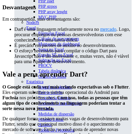
PHP isset
PHP strpos
Desvantagens
PHP array lenght
MVC PHP
Em contrapartida, suas desvantagens são:
NodeJS
Excel
Dart é uma linguagem relativamente nova no
mercado
. Logo,
Fórmulas Excel
procurar empregos ou pessoas desenvolvedoras com esse
Cálculo de porcentagem
conhecimento é uma tarefa difícil.
Montagem de dashboard
É precário em pacotes de auxílio no desenvolvimento.
Soma no Excel
O esforço necessário para compilar o código Dart para
Função SE no Excel
Javascript não é tão interessante e, muitas vezes, não é viável
Subtração no Excel
para uma equipe de desenvolvimento.
PROCV
Tabela dinâmica
Vale a pena aprender Dart?
Gráfico de pizza
Estatística
O Google está cada vez mais criando expectativas sob o Flutter
.
Frequência absoluta
Eles esperam substituir o sistema operacional do Android para
Desvio padrão
Fuchsia
nos próximos anos.
Com isso, todas as pessoas que têm
Frequência relativa
algum tipo de conhecimento na linguagem poderiam tentar a
Regressão Linear Simples
sorte nessa nova jornada.
Variância
Medidas de dispersão
De qualquer forma, existem muitas vagas de desenvolvimento para
Sistema Linear
Flutter, sendo que o principal motivo disso é o aquecimento do
Boxplot
mercado de software. Então, se você gosta de aprender novas
Tabela de Frequência