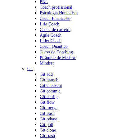
PNL
Coach profissional
Psicologia Humanista
Coach Financeiro
Life Coach
Coach de carreira
Agile Coach
Líder Coach
Coach Quântico
Curso de Coaching
Pirâmide de Maslow
Mindset
Git
Git add
Git branch
Git checkout
Git commit
Git config
Git flow
Git merge
Git push
Git rebase
Git pull
Git clone
Git stash