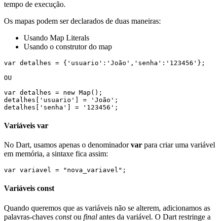
tempo de execução.
Os mapas podem ser declarados de duas maneiras:
Usando Map Literals
Usando o construtor do map
var detalhes = {'usuario':'João','senha':'123456'}; 

OU

var detalhes = new Map(); 

detalhes['usuario'] = 'João'; 

detalhes['senha'] = '123456'; 
Variáveis var
No Dart, usamos apenas o denominador
var
para criar uma variável
em memória, a sintaxe fica assim:
var variavel = "nova_variavel";
Variáveis const
Quando queremos que as variáveis não se alterem, adicionamos as
palavras-chaves
const
ou
final
antes da variável. O Dart restringe a