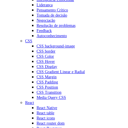
Liderança
Pensamento Crítico
Tomada de decisão
Negociação
Resolução de problemas
Feedback
Autoconhecimento
CSS
CSS background-image
CSS border
CSS Color
CSS Hover
CSS Display
CSS Gradient Linear e Radial
CSS Margin
CSS Padding
CSS Position
CSS Transition
Media Query CSS
React
React Native
React table
React icons
React router dom