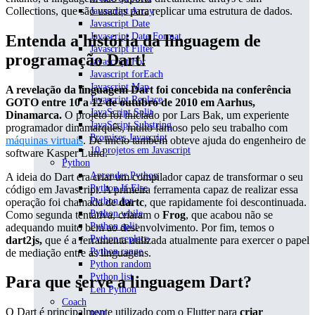
Collections, que são usadas para replicar uma estrutura de dados.
Javascript Array
Javascript Date
Javascript Date Format
Entenda a história da linguagem de
Javascript Filter
programação Dart!
Javascript For
Javascript forEach
Javascript Map
A revelação da linguagem Dart foi concebida na conferência
Javascript Replace
GOTO entre 10 a 12 de outubro de 2010 em Aarhus,
JavaScript Split
Dinamarca.
O projeto foi iniciado por Lars Bak, um experiente
JavaScript Substring
programador dinamarquês, muito famoso pelo seu trabalho com
Promises Javascript
máquinas virtuais
. De início também obteve ajuda do engenheiro de
10 projetos em Javascript
software Kasper Lund.
Python
Aprender Python
A ideia do Dart era criar um compilador capaz de transformar o seu
Python If Else
código em Javascript. A primeira ferramenta capaz de realizar essa
Python for
operação foi chamada de
dartc
, que rapidamente foi descontinuada.
Python while
Como segunda tentativa, criaram o
Frog
, que acabou não se
Python split
adequando muito bem ao desenvolvimento. Por fim, temos o
Python replace
dart2js,
que é a ferramenta utilizada atualmente para exercer o papel
Python range
de mediação entre as linguagens.
Python random
Python list
Para que serve a linguagem Dart?
Len Python
Coach
O Dart é principalmente utilizado com o Flutter para
criar
PNL