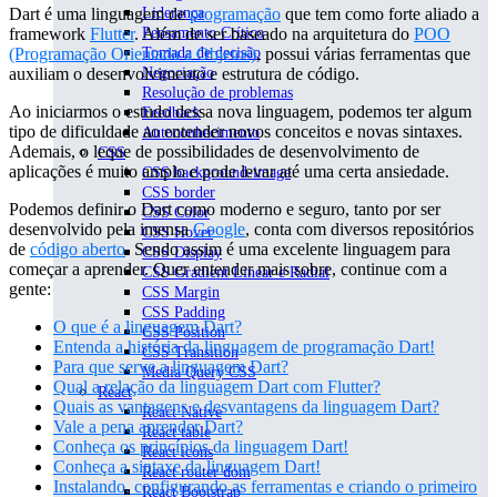
Dart é uma linguagem de
programação
que tem como forte aliado a
Liderança
framework
Flutter
. Além de ser baseado na arquitetura do
POO
Pensamento Crítico
(Programação Orientada a Objetos)
, possui várias ferramentas que
Tomada de decisão
auxiliam o desenvolvimento e estrutura de código.
Negociação
Resolução de problemas
Ao iniciarmos o estudo dessa nova linguagem, podemos ter algum
Feedback
tipo de dificuldade ao entender novos conceitos e novas sintaxes.
Autoconhecimento
Ademais, o leque de possibilidades de desenvolvimento de
CSS
aplicações é muito amplo e pode levar até uma certa ansiedade.
CSS background-image
CSS border
Podemos definir o Dart como moderno e seguro, tanto por ser
CSS Color
desenvolvido pela imensa
Google
, conta com diversos repositórios
CSS Hover
de
código aberto
. Sendo assim é uma excelente linguagem para
CSS Display
começar a aprender. Quer entender mais sobre, continue com a
CSS Gradient Linear e Radial
gente:
CSS Margin
CSS Padding
O que é a linguagem Dart?
CSS Position
Entenda a história da linguagem de programação Dart!
CSS Transition
Para que serve a linguagem Dart?
Media Query CSS
Qual a relação da linguagem Dart com Flutter?
React
Quais as vantagens e desvantagens da linguagem Dart?
React Native
Vale a pena aprender Dart?
React table
Conheça os princípios da linguagem Dart!
React icons
Conheça a sintaxe da linguagem Dart!
React router dom
Instalando, configurando as ferramentas e criando o primeiro
React Bootstrap