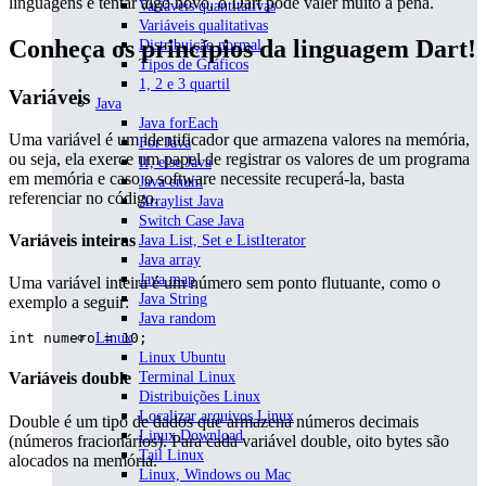
linguagens e tentar algo novo, o Dart pode valer muito a pena.
Variáveis quantitativas
Variáveis qualitativas
Conheça os princípios da linguagem Dart!
Distribuição normal
Tipos de Gráficos
1, 2 e 3 quartil
Variáveis
Java
Java forEach
Uma variável é um identificador que armazena valores na memória,
For Java
ou seja, ela exerce um papel de registrar os valores de um programa
If, else Java
em memória e caso o software necessite recuperá-la, basta
Java enum
referenciar no código.
Arraylist Java
Switch Case Java
Variáveis inteiras
Java List, Set e ListIterator
Java array
Java map
Uma variável inteira é um número sem ponto flutuante, como o
Java String
exemplo a seguir:
Java random
int numero = 10;
Linux
Linux Ubuntu
Terminal Linux
Variáveis double
Distribuições Linux
Localizar arquivos Linux
Double é um tipo de dados que armazena números decimais
Linux Download
(números fracionários). Para cada variável double, oito bytes são
Tail Linux
alocados na memória.
Linux, Windows ou Mac