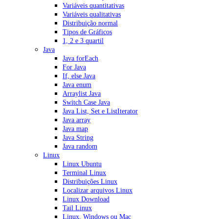
Variáveis quantitativas
Variáveis qualitativas
Distribuição normal
Tipos de Gráficos
1, 2 e 3 quartil
Java
Java forEach
For Java
If, else Java
Java enum
Arraylist Java
Switch Case Java
Java List, Set e ListIterator
Java array
Java map
Java String
Java random
Linux
Linux Ubuntu
Terminal Linux
Distribuições Linux
Localizar arquivos Linux
Linux Download
Tail Linux
Linux, Windows ou Mac