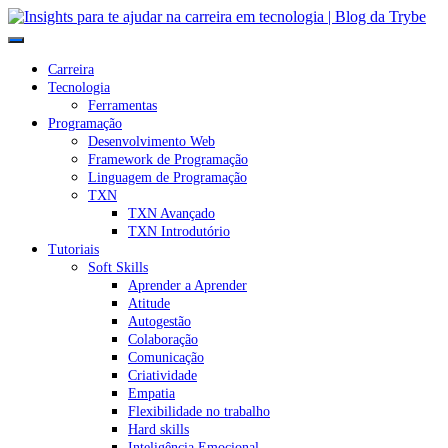
Carreira
Tecnologia
Ferramentas
Programação
Desenvolvimento Web
Framework de Programação
Linguagem de Programação
TXN
TXN Avançado
TXN Introdutório
Tutoriais
Soft Skills
Aprender a Aprender
Atitude
Autogestão
Colaboração
Comunicação
Criatividade
Empatia
Flexibilidade no trabalho
Hard skills
Inteligência Emocional