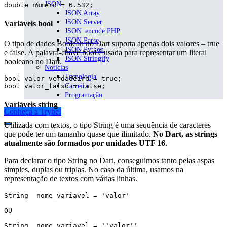
JSON
double numero = 6.532;
JSON Array
JSON Server
Variáveis bool
JSON_encode PHP
JSON Parse
O tipo de dados Boolean no Dart suporta apenas dois valores – true
JSON Python
e false. A palavra-chave bool é usada para representar um literal
JSON Stringify
booleano no Dart.
Notícias
Tecnologia
bool valor_verdadeiro = true;  

bool valor_falso = false;  
Carreira
Programação
Variáveis string
Conheça a Trybe!
Utilizada com textos, o tipo String é uma sequência de caracteres
que pode ter um tamanho quase que ilimitado.
No Dart, as strings
atualmente são formados por unidades UTF 16
.
Para declarar o tipo String no Dart, conseguimos tanto pelas aspas
simples, duplas ou triplas. No caso da última, usamos na
representação de textos com várias linhas.
String  nome_variavel = 'valor'  

OU

String  nome_variavel = ''valor''  
