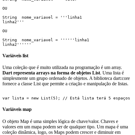
OU

String  nome_variavel = '''linha1 

linha2'''  

OU

String  nome_variavel = ''''''linha1 

linha2''''''
Variáveis list
Uma coleção que é muito utilizada na programação é um array.
Dart representa arrays na forma de objetos List
. Uma lista é
simplesmente um grupo ordenado de objetos. A biblioteca dart:core
fornece a classe List que permite a criação e manipulação de listas.
var lista = new List(5); // Está lista terá 5 espaços 
Variáveis map
O objeto Map é uma simples lógica de chave/valor. Chaves e
valores em um mapa podem ser de qualquer tipo. Um mapa é uma
coleção dinâmica, logo, os Maps podem crescer e diminuir em