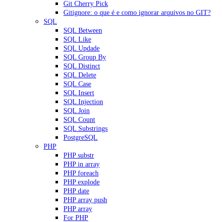
Git Cherry Pick
Gitignore: o que é e como ignorar arquivos no GIT?
SQL
SQL Between
SQL Like
SQL Updade
SQL Group By
SQL Distinct
SQL Delete
SQL Case
SQL Insert
SQL Injection
SQL Join
SQL Count
SQL Substrings
PostgreSQL
PHP
PHP substr
PHP in array
PHP foreach
PHP explode
PHP date
PHP array push
PHP array
For PHP