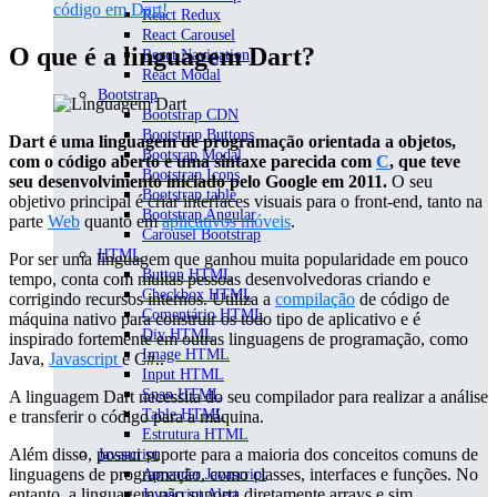
código em Dart!
React Redux
React Carousel
O que é a linguagem Dart?
React Navigation
React Modal
Bootstrap
Bootstrap CDN
Bootstrap Buttons
Dart é uma linguagem de programação orientada a objetos,
Bootsrap Modal
com o código aberto e uma sintaxe parecida com
C
, que teve
Bootstrap Icons
seu desenvolvimento iniciado pelo Google em 2011.
O seu
Bootstrap table
objetivo principal é criar interfaces visuais para o front-end, tanto na
Bootstrap Angular
parte
Web
quanto em
aplicativos móveis
.
Carousel Bootstrap
HTML
Por ser uma linguagem que ganhou muita popularidade em pouco
Button HTML
tempo, conta com muitas pessoas desenvolvedoras criando e
Checkbox HTML
corrigindo recursos internos. Utiliza a
compilação
de código de
Comentário HTML
máquina nativo para construir os todo tipo de aplicativo e é
Div HTML
inspirado fortemente em outras linguagens de programação, como
Image HTML
Java,
Javascript
e C#..
Input HTML
Span HTML
A linguagem Dart necessita do seu compilador para realizar a análise
Table HTML
e transferir o código para a máquina.
Estrutura HTML
Além disso, possui suporte para a maioria dos conceitos comuns de
Javascript
linguagens de programação, como classes, interfaces e funções. No
Aprender Javascript
entanto, a linguagem não suporta diretamente arrays e sim
Javascript Alert