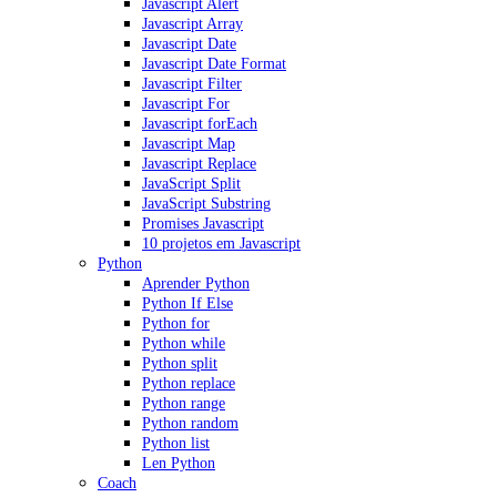
Javascript Alert
Javascript Array
Javascript Date
Javascript Date Format
Javascript Filter
Javascript For
Javascript forEach
Javascript Map
Javascript Replace
JavaScript Split
JavaScript Substring
Promises Javascript
10 projetos em Javascript
Python
Aprender Python
Python If Else
Python for
Python while
Python split
Python replace
Python range
Python random
Python list
Len Python
Coach