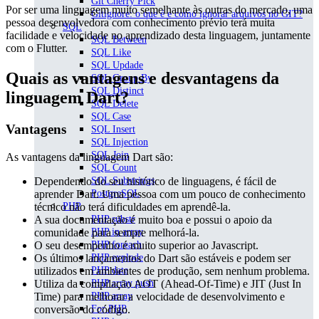
Git Cherry Pick
Por ser uma linguagem muito semelhante às outras do mercado, uma
Gitignore: o que é e como ignorar arquivos no GIT?
pessoa desenvolvedora com conhecimento prévio terá muita
SQL
facilidade e velocidade no aprendizado desta linguagem, juntamente
SQL Between
com o Flutter.
SQL Like
SQL Updade
Quais as vantagens e desvantagens da
SQL Group By
SQL Distinct
linguagem Dart?
SQL Delete
SQL Case
Vantagens
SQL Insert
SQL Injection
SQL Join
As vantagens da linguagem Dart são:
SQL Count
Dependendo do seu histórico de linguagens, é fácil de
SQL Substrings
aprender Dart. Uma pessoa com um pouco de conhecimento
PostgreSQL
técnico não terá dificuldades em aprendê-la.
PHP
A sua documentação é muito boa e possui o apoio da
PHP substr
comunidade para sempre melhorá-la.
PHP in array
O seu desempenho é muito superior ao Javascript.
PHP foreach
Os últimos lançamentos do Dart são estáveis e podem ser
PHP explode
utilizados em ambientes de produção, sem nenhum problema.
PHP date
Utiliza da compilação AOT (Ahead-Of-Time) e JIT (Just In
PHP array push
Time) para melhorar a velocidade de desenvolvimento e
PHP array
conversão do código.
For PHP