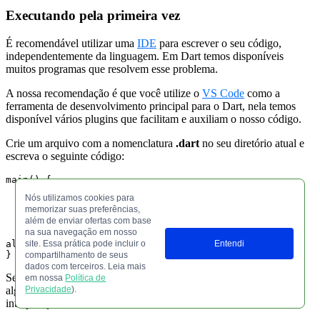
Executando pela primeira vez
É recomendável utilizar uma
IDE
para escrever o seu código,
independentemente da linguagem. Em Dart temos disponíveis
muitos programas que resolvem esse problema.
A nossa recomendação é que você utilize o
VS Code
como a
ferramenta de desenvolvimento principal para o Dart, nela temos
disponível vários plugins que facilitam e auxiliam o nosso código.
Crie um arquivo com a nomenclatura
.dart
no seu diretório atual e
escreva o seguinte código:
main() {

  var nome = "João";

Nós utilizamos cookies para
  var idade = 24;

memorizar suas preferências,
  var altura = 1.84;

além de enviar ofertas com base
na sua navegação em nosso
  print("${nome} tem ${idade} anos e ${altura} de 
altura");

site. Essa prática pode incluir o
Entendi
}
compartilhamento de seus
dados com terceiros. Leia mais
Se analisarmos, é um código bem simples, em que declaramos
em nossa
Política de
algumas variáveis e exibimos o conteúdo dela a partir da
Privacidade
).
interpolação de texto.