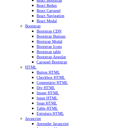
React Bootstrap
React Redux
React Carousel
React Navigation
React Modal
Bootstrap
Bootstrap CDN
Bootstrap Buttons
Bootsrap Modal
Bootstrap Icons
Bootstrap table
Bootstrap Angular
Carousel Bootstrap
HTML
Button HTML
Checkbox HTML
Comentário HTML
Div HTML
Image HTML
Input HTML
Span HTML
Table HTML
Estrutura HTML
Javascript
Aprender Javascript