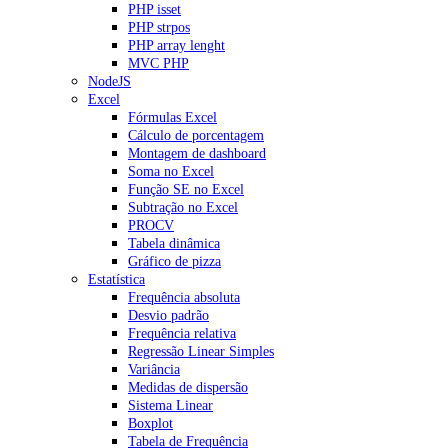
PHP isset
PHP strpos
PHP array lenght
MVC PHP
NodeJS
Excel
Fórmulas Excel
Cálculo de porcentagem
Montagem de dashboard
Soma no Excel
Função SE no Excel
Subtração no Excel
PROCV
Tabela dinâmica
Gráfico de pizza
Estatística
Frequência absoluta
Desvio padrão
Frequência relativa
Regressão Linear Simples
Variância
Medidas de dispersão
Sistema Linear
Boxplot
Tabela de Frequência