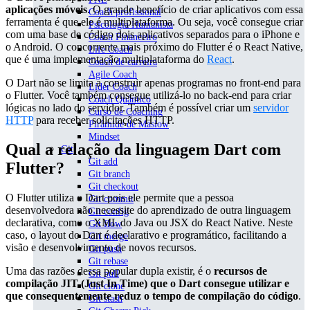
aplicações móveis
. O grande benefício de criar aplicativos com essa
Coach profissional
ferramenta é que ele é multiplataforma. Ou seja, você consegue criar
Psicologia Humanista
com uma base de código dois aplicativos separados para o iPhone e
Coach Financeiro
o Android. O concorrente mais próximo do Flutter é o React Native,
Life Coach
que é uma implementação multiplataforma do
React
.
Coach de carreira
Agile Coach
O Dart não se limita a construir apenas programas no front-end para
Líder Coach
o Flutter. Você também consegue utilizá-lo no back-end para criar
Coach Quântico
lógicas no lado do servidor. Também é possível criar um
servidor
Curso de Coaching
HTTP
para receber solicitações HTTP.
Pirâmide de Maslow
Mindset
Qual a relação da linguagem Dart com
Git
Git add
Flutter?
Git branch
Git checkout
O Flutter utiliza o Dart pois ele permite que a pessoa
Git commit
desenvolvedora não necessite do aprendizado de outra linguagem
Git config
declarativa, como o XML do Java ou JSX do React Native. Neste
Git flow
caso, o layout do Dart é declarativo e programático, facilitando a
Git merge
visão e desenvolvimento de novos recursos.
Git push
Git rebase
Uma das razões dessa popular dupla existir, é o
recursos de
Git pull
compilação JIT (Just In Time) que o Dart consegue utilizar e
Git clone
que consequentemente reduz o tempo de compilação do código
.
Git stash