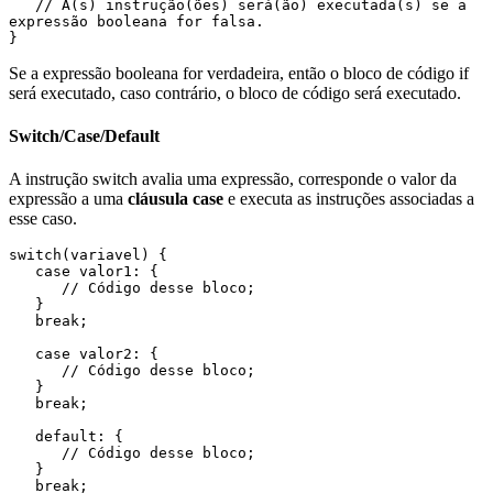
   // A(s) instrução(ões) será(ão) executada(s) se a 
expressão booleana for falsa.

}
Se a expressão booleana for verdadeira, então o bloco de código if
será executado, caso contrário, o bloco de código será executado.
Switch/Case/Default
A instrução switch avalia uma expressão, corresponde o valor da
expressão a uma
cláusula case
e executa as instruções associadas a
esse caso.
switch(variavel) { 

   case valor1: { 

      // Código desse bloco; 

   } 

   break; 

   case valor2: { 

      // Código desse bloco;

   } 

   break; 

   default: { 

      // Código desse bloco;

   }

   break; 
