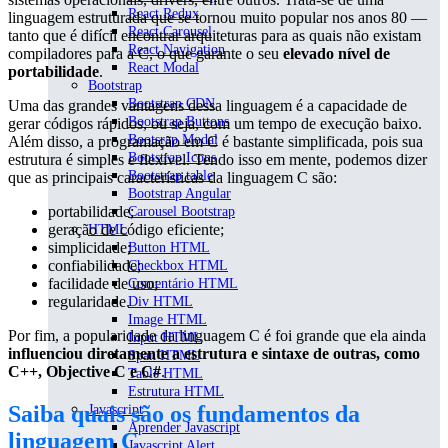
React Redux
linguagem estruturada que se tornou muito popular nos anos 80 —
React Carousel
tanto que é difícil encontrar arquiteturas para as quais não existam
React Navigation
compiladores para a C, o que garante o seu
elevado nível de
React Modal
portabilidade
.
Bootstrap
Bootstrap CDN
Uma das grandes vantagens dessa linguagem é a capacidade de
Bootstrap Buttons
gerar códigos rápidos, ou seja, com um tempo de execução baixo.
Bootsrap Modal
Além disso, a programação em C é bastante simplificada, pois sua
Bootstrap Icons
estrutura é simples e flexível. Tendo isso em mente, podemos dizer
Bootstrap table
que as principais características da linguagem C são:
Bootstrap Angular
portabilidade;
Carousel Bootstrap
geração de código eficiente;
HTML
simplicidade;
Button HTML
confiabilidade;
Checkbox HTML
facilidade de uso;
Comentário HTML
regularidade.
Div HTML
Image HTML
Por fim, a popularidade da linguagem C é foi grande que ela ainda
Input HTML
influenciou diretamente a estrutura e sintaxe de outras, como
Span HTML
C++, Objective C e C#
.
Table HTML
Estrutura HTML
Saiba quais são os fundamentos da
Javascript
Aprender Javascript
linguagem C
Javascript Alert