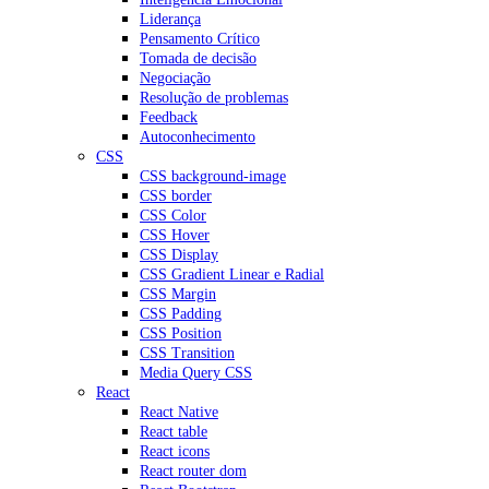
Liderança
Pensamento Crítico
Tomada de decisão
Negociação
Resolução de problemas
Feedback
Autoconhecimento
CSS
CSS background-image
CSS border
CSS Color
CSS Hover
CSS Display
CSS Gradient Linear e Radial
CSS Margin
CSS Padding
CSS Position
CSS Transition
Media Query CSS
React
React Native
React table
React icons
React router dom