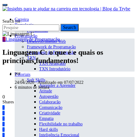
Carreira
Search for:
Tecnologia
Search
Ferramentas
Programação
L
Linguagem de Programação
Desenvolvimento Web
Framework de Programação
Linguagem C: o que é e quais os
Linguagem de Programação
TXN
principais fundamentos!
TXN Avançado
TXN Introdutório
por
Tutoriais
Soft Skills
24/04/2020 ∙ Atualizado em 07/07/2022
Aprender a Aprender
6 minutos de leitura
Atitude
0
Autogestão
Shares
Colaboração
0
Comunicação
0
Criatividade
0
Empatia
0
Flexibilidade no trabalho
0
Hard skills
0
Inteligência Emocional