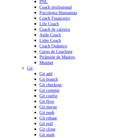
PNL
Coach profissional
Psicologia Humanista
Coach Financeiro
Life Coach
Coach de carreira
Agile Coach
Líder Coach
Coach Quântico
Curso de Coaching
Pirâmide de Maslow
Mindset
Git
Git add
Git branch
Git checkout
Git commit
Git config
Git flow
Git merge
Git push
Git rebase
Git pull
Git clone
Git stash