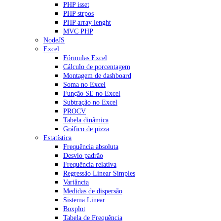
PHP isset
PHP strpos
PHP array lenght
MVC PHP
NodeJS
Excel
Fórmulas Excel
Cálculo de porcentagem
Montagem de dashboard
Soma no Excel
Função SE no Excel
Subtração no Excel
PROCV
Tabela dinâmica
Gráfico de pizza
Estatística
Frequência absoluta
Desvio padrão
Frequência relativa
Regressão Linear Simples
Variância
Medidas de dispersão
Sistema Linear
Boxplot
Tabela de Frequência