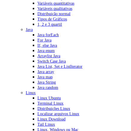
Variáveis quantitativas
Variáveis qualitativas
Distribuição normal
Tipos de Gráficos
1, 2 e 3 quartil
Java
Java forEach
For Java
If, else Java
Java enum
Arraylist Java
Switch Case Java
Java List, Set e ListIterator
Java array
Java map
Java String
Java random
Linux
Linux Ubuntu
Terminal Linux
Distribuições Linux
Localizar arquivos Linux
Linux Download
Tail Linux
Linux, Windows ou Mac