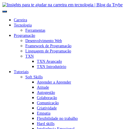
Carreira
Tecnologia
Ferramentas
Programação
Desenvolvimento Web
Framework de Programação
Linguagem de Programação
TXN
TXN Avançado
TXN Introdutório
Tutoriais
Soft Skills
Aprender a Aprender
Atitude
Autogestão
Colaboração
Comunicação
Criatividade
Empatia
Flexibilidade no trabalho
Hard skills
Inteligência Emocional