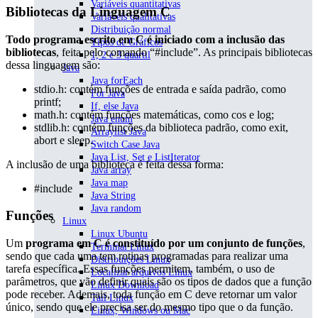
Variáveis quantitativas
Bibliotecas da Linguagem C
Variáveis qualitativas
Distribuição normal
Todo programa escrito em C é iniciado com a inclusão das
Tipos de Gráficos
bibliotecas
, feita pelo comando “#include”. As principais bibliotecas
1, 2 e 3 quartil
dessa linguagem são:
Java
Java forEach
stdio.h: contém funções de entrada e saída padrão, como
For Java
printf;
If, else Java
math.h: contém funções matemáticas, como cos e log;
Java enum
stdlib.h: contém funções da biblioteca padrão, como exit,
Arraylist Java
abort e sleep.
Switch Case Java
Java List, Set e ListIterator
A inclusão de uma biblioteca é feita dessa forma:
Java array
Java map
#include
Java String
Java random
Funções
Linux
Linux Ubuntu
Um
programa em C é constituído por um conjunto de funções
,
Terminal Linux
sendo que cada uma tem rotinas programadas para realizar uma
Distribuições Linux
tarefa específica. Essas funções permitem, também, o uso de
Localizar arquivos Linux
parâmetros, que vão definir quais são os tipos de dados que a função
Linux Download
pode receber. Ademais, toda função em C deve retornar um valor
Tail Linux
único, sendo que ele precisa ser do mesmo tipo que o da função.
Linux, Windows ou Mac