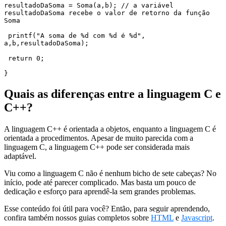
resultadoDaSoma = Soma(a,b); // a variável 
resultadoDaSoma recebe o valor de retorno da função 
Soma

 printf("A soma de %d com %d é %d", 
a,b,resultadoDaSoma); 

 return 0;

}
Quais as diferenças entre a linguagem C e
C++?
A linguagem C++ é orientada a objetos, enquanto a linguagem C é
orientada a procedimentos. Apesar de muito parecida com a
linguagem C, a linguagem C++ pode ser considerada mais
adaptável.
Viu como a linguagem C não é nenhum bicho de sete cabeças? No
início, pode até parecer complicado. Mas basta um pouco de
dedicação e esforço para aprendê-la sem grandes problemas.
Esse conteúdo foi útil para você? Então, para seguir aprendendo,
confira também nossos guias completos sobre
HTML
e
Javascript
.