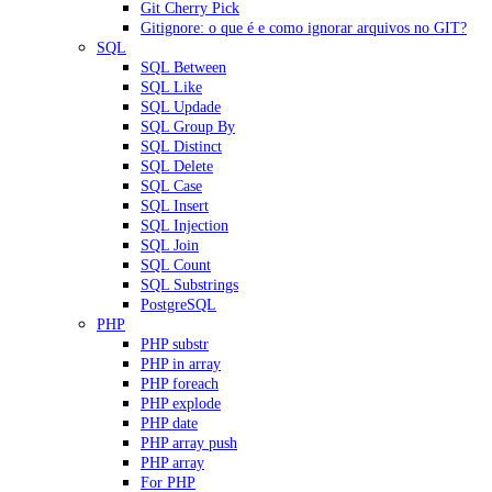
Git Cherry Pick
Gitignore: o que é e como ignorar arquivos no GIT?
SQL
SQL Between
SQL Like
SQL Updade
SQL Group By
SQL Distinct
SQL Delete
SQL Case
SQL Insert
SQL Injection
SQL Join
SQL Count
SQL Substrings
PostgreSQL
PHP
PHP substr
PHP in array
PHP foreach
PHP explode
PHP date
PHP array push
PHP array
For PHP