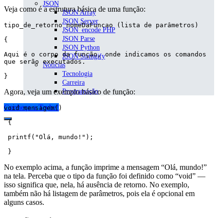
JSON
Veja como é a estrutura básica de uma função:
JSON Array
JSON Server
tipo_de_retorno nomeDaFuncao (lista de parâmetros)

JSON_encode PHP
JSON Parse
{

JSON Python
Aqui é o corpo da função, onde indicamos os comandos 
JSON Stringify
que serão executados.

Notícias
Tecnologia
}
Carreira
Programação
Agora, veja um exemplo básico de função:
Conheça a Trybe!
void mensagem() 

 {

 printf("Olá, mundo!");

 } 
No exemplo acima, a função imprime a mensagem “Olá, mundo!”
na tela. Perceba que o tipo da função foi definido como “void” —
isso significa que, nela, há ausência de retorno. No exemplo,
também não há listagem de parâmetros, pois ela é opcional em
alguns casos.