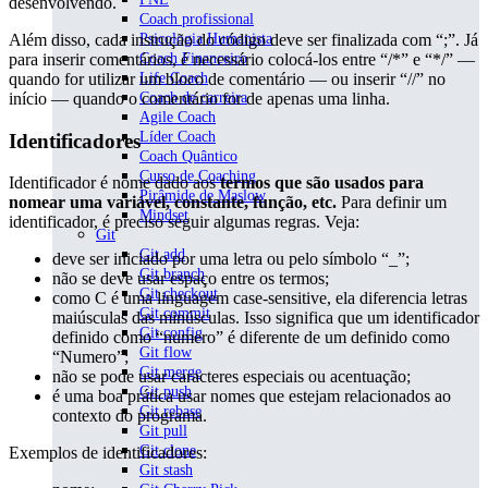
desenvolvendo.
Coach profissional
Além disso, cada instrução do código deve ser finalizada com “;”. Já
Psicologia Humanista
para inserir comentários, é necessário colocá-los entre “/*” e “*/” —
Coach Financeiro
quando for utilizar um bloco de comentário — ou inserir “//” no
Life Coach
início — quando o comentário for de apenas uma linha.
Coach de carreira
Agile Coach
Líder Coach
Identificadores
Coach Quântico
Curso de Coaching
Identificador é nome dado aos
termos que são usados para
Pirâmide de Maslow
nomear uma variável, constante, função, etc.
Para definir um
Mindset
identificador, é preciso seguir algumas regras. Veja:
Git
Git add
deve ser iniciado por uma letra ou pelo símbolo “_”;
Git branch
não se deve usar espaço entre os termos;
Git checkout
como C é uma linguagem case-sensitive, ela diferencia letras
Git commit
maiúsculas das minúsculas. Isso significa que um identificador
Git config
definido como “numero” é diferente de um definido como
Git flow
“Numero”;
Git merge
não se pode usar caracteres especiais ou acentuação;
Git push
é uma boa prática usar nomes que estejam relacionados ao
Git rebase
contexto do programa.
Git pull
Git clone
Exemplos de identificadores:
Git stash