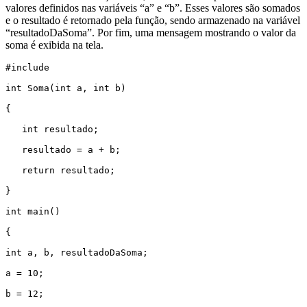
valores definidos nas variáveis “a” e “b”. Esses valores são somados
e o resultado é retornado pela função, sendo armazenado na variável
“resultadoDaSoma”. Por fim, uma mensagem mostrando o valor da
soma é exibida na tela.
#include 
int Soma(int a, int b)  

{

   int resultado;     

   resultado = a + b;

   return resultado;

}

int main()

{

int a, b, resultadoDaSoma;

a = 10;

b = 12;
