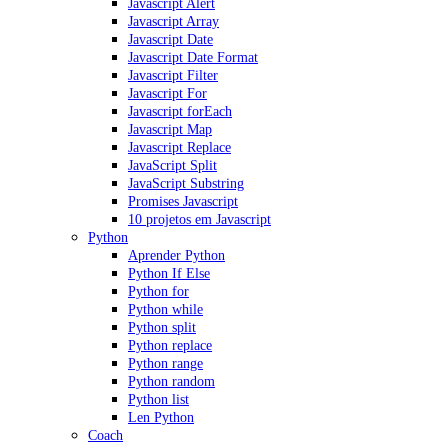
Javascript Alert
Javascript Array
Javascript Date
Javascript Date Format
Javascript Filter
Javascript For
Javascript forEach
Javascript Map
Javascript Replace
JavaScript Split
JavaScript Substring
Promises Javascript
10 projetos em Javascript
Python
Aprender Python
Python If Else
Python for
Python while
Python split
Python replace
Python range
Python random
Python list
Len Python
Coach