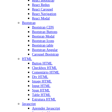
React Bootstrap
React Redux
React Carousel
React Navigation
React Modal
Bootstrap
Bootstrap CDN
Bootstrap Buttons
Bootsrap Modal
Bootstrap Icons
Bootstrap table
Bootstrap Angular
Carousel Bootstrap
HTML
Button HTML
Checkbox HTML
Comentário HTML
Div HTML
Image HTML
Input HTML
Span HTML
Table HTML
Estrutura HTML
Javascript
Aprender Javascript