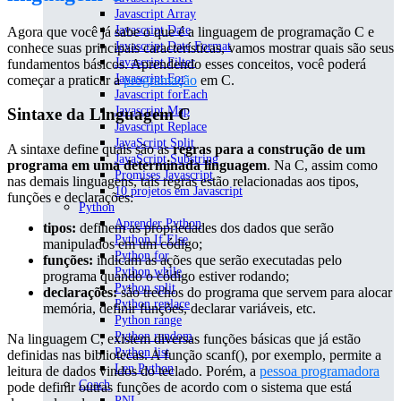
Javascript Array
Javascript Date
Agora que você já sabe o que é a linguagem de programação C e
Javascript Date Format
conhece suas principais características, vamos mostrar quais são seus
Javascript Filter
fundamentos básicos. Aprendendo esses conceitos, você poderá
Javascript For
começar a praticar a
programação
em C.
Javascript forEach
Javascript Map
Sintaxe da Linguagem C
Javascript Replace
JavaScript Split
A sintaxe define quais são as
regras para a construção de um
JavaScript Substring
programa em uma determinada linguagem
. Na C, assim como
Promises Javascript
nas demais linguagens, tais regras estão relacionadas aos tipos,
10 projetos em Javascript
funções e declarações:
Python
Aprender Python
tipos:
definem as propriedades dos dados que serão
Python If Else
manipulados em um código;
Python for
funções:
indicam as ações que serão executadas pelo
Python while
programa quando o código estiver rodando;
Python split
declarações:
são trechos do programa que servem para alocar
Python replace
memória, definir funções, declarar variáveis, etc.
Python range
Python random
Na linguagem C, existem diversas funções básicas que já estão
Python list
definidas nas bibliotecas. A função scanf(), por exemplo, permite a
Len Python
leitura de dados vindos do teclado. Porém, a
pessoa programadora
Coach
pode definir outras funções de acordo com o sistema que está
PNL