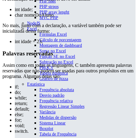
PHP isset
PHP strpos
int idade;
PHP array lenght
char nomeDoAluno.
MVC PHP
NodeJS
No mais, junto com a declaração, a variável também pode ser
Excel
inicializada dessa forma:
Fórmulas Excel
Cálculo de porcentagem
int idade = 23.
Montagem de dashboard
Soma no Excel
Palavras reservadas
Função SE no Excel
Subtração no Excel
Assim como em todas as linguagens, C também apresenta palavras
PROCV
reservadas que não podem ser usadas para outros propósitos em um
Tabela dinâmica
programa. Algumas delas são:
Gráfico de pizza
Estatística
if;
Frequência absoluta
do;
Desvio padrão
while;
Frequência relativa
return;
Regressão Linear Simples
default;
Variância
else;
Medidas de dispersão
for;
Sistema Linear
void;
Boxplot
switch.
Tabela de Frequência