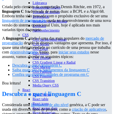
Liderança
Criada pelo cientista da computação Dennis Ritchie, em 1972, a
Pensamento Crítico
linguagem C
foi derivada de outras duas: a BCPL e a Algol 68.
Tomada de decisão
Embora tenha sido pensada com o propósito exclusivo de ser uma
Negociação
linguagem de programação
usada no desenvolvimento de uma nova
Resolução de problemas
versão do sistema operacional Unix, hoje é aplicada nos mais
Feedback
variados tipos de projeto.
Autoconhecimento
CSS
A
linguagem C
ainda é uma das mais populares do
mercado de
CSS background-image
programação
devido às diversas vantagens que apresenta. Por isso, é
CSS border
quase uma obrigatoriedade no currículo de uma pessoa que trabalha
CSS Color
com
desenvolvimento
. Então, para
iniciar seus estudos
nesse
CSS Hover
assunto, vamos abordar os seguintes tópicos:
CSS Display
CSS Gradient Linear e Radial
Descubra o que é linguagem C
CSS Margin
Saiba quais são os fundamentos da linguagem C
CSS Padding
Confira um exemplo simples de programa em C
CSS Position
CSS Transition
Boa leitura!
Media Query CSS
React
Descubra o que é linguagem C
React Native
React table
React icons
Considerada uma
linguagem de alto nível
genérica, a C pode ser
React router dom
usada em diversos tipos de projeto, como a
criação de aplicativos
,
React Bootstrap
sistemas operacionais, drivers, entre outros. Trata-se de uma