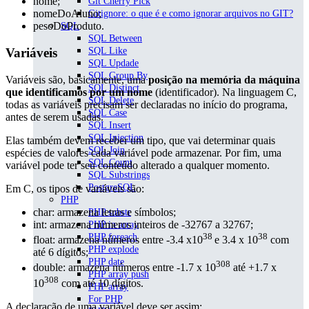
nome;
Git Cherry Pick
nomeDoAluno;
Gitignore: o que é e como ignorar arquivos no GIT?
pesoDoProduto.
SQL
SQL Between
SQL Like
Variáveis
SQL Updade
SQL Group By
Variáveis são, basicamente, uma
posição na memória da máquina
SQL Distinct
que identificamos por um nome
(identificador). Na linguagem C,
SQL Delete
todas as variáveis precisam ser declaradas no início do programa,
SQL Case
antes de serem usadas.
SQL Insert
SQL Injection
Elas também devem receber um tipo, que vai determinar quais
SQL Join
espécies de valores cada variável pode armazenar. Por fim, uma
SQL Count
variável pode ter seu conteúdo alterado a qualquer momento.
SQL Substrings
PostgreSQL
Em C, os tipos de variáveis são:
PHP
char: armazena letras e símbolos;
PHP substr
int: armazena números inteiros de -32767 a 32767;
PHP in array
38
38
PHP foreach
float: armazena números entre -3.4 x10
e 3.4 x 10
com
PHP explode
até 6 dígitos;
PHP date
308
double: armazena números entre -1.7 x 10
até +1.7 x
PHP array push
308
10
com até 10 dígitos.
PHP array
For PHP
A declaração de uma variável deve ser assim: